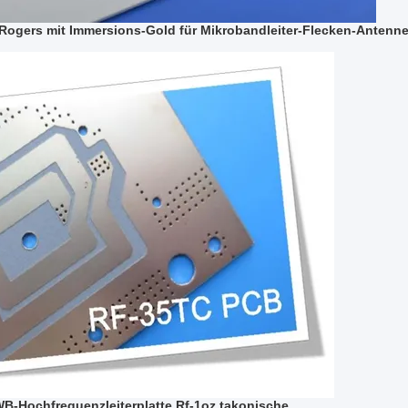
Rogers mit Immersions-Gold für Mikrobandleiter-Flecken-Antenn
-Hochfrequenzleiterplatte Rf-1oz takonische