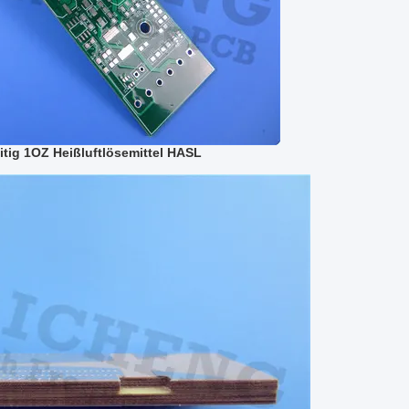
ig 1OZ Heißluftlösemittel HASL