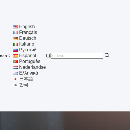
English
Français
Deutsch
Italiano
Русский
Español
man
Português
Nederlandse
Ελληνικά
日本語
한국