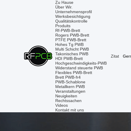
Zu Hause
Über Wir.
Unternehmensprofil
Werksbesichtigung
Qualitätskontrolle
Produits
Rf-PWB-Brett
Rogers PWB-Brett
PTFE PWB-Brett
Hohes Tg PWB
Multi Schicht PWB
Takonisches PWB
Zitat
Ger
HDI PWB-Brett
Hochgeschwindigkeits-PWB
Widerstand steuerte PWB
Flexibles PWB-Brett
Brett PWB-fr4
PWB-Schablone
Metallkern PWB
Veranstaltungen
Neuigkeiten
Rechtssachen
Videos
Kontakt mit uns