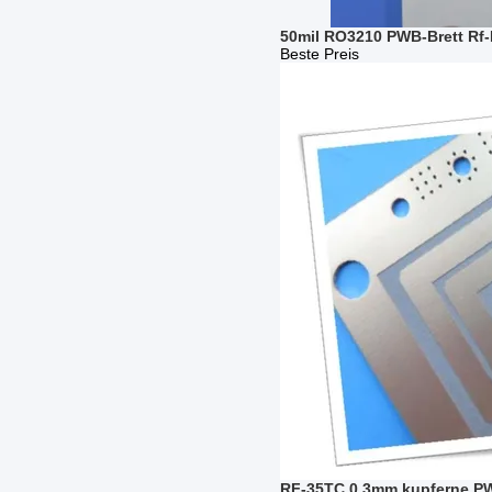
50mil RO3210 PWB-Brett Rf-
Beste Preis
RF-35TC 0.3mm kupferne PWB