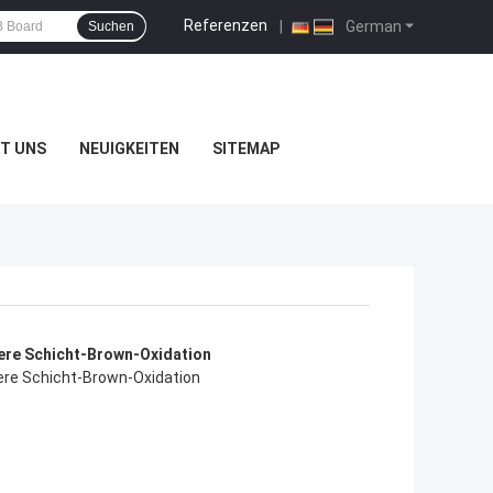
Referenzen
|
German
Suchen
T UNS
NEUIGKEITEN
SITEMAP
inierungs-Ausrüstung
inierungs-Ausrüstung