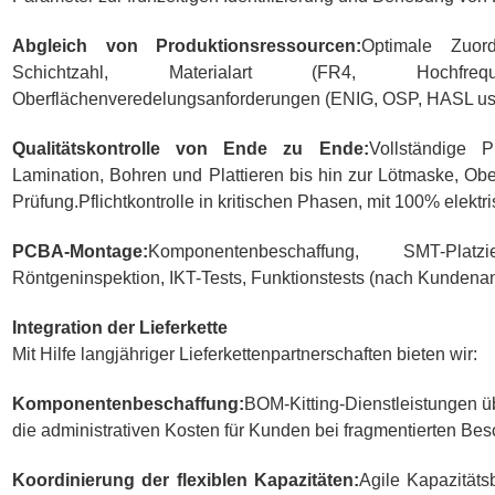
Abgleich von Produktionsressourcen:
Optimale Zuor
Schichtzahl, Materialart (FR4, Hochfreque
Oberflächenveredelungsanforderungen (ENIG, OSP, HASL usw
Qualitätskontrolle von Ende zu Ende:
Vollständige 
Lamination, Bohren und Plattieren bis hin zur Lötmaske, Obe
Prüfung.Pflichtkontrolle in kritischen Phasen, mit 100% elektri
PCBA-Montage:
Komponentenbeschaffung, SMT-Platzi
Röntgeninspektion, IKT-Tests, Funktionstests (nach Kunden
Integration der Lieferkette
Mit Hilfe langjähriger Lieferkettenpartnerschaften bieten wir:
Komponentenbeschaffung:
BOM-Kitting-Dienstleistungen 
die administrativen Kosten für Kunden bei fragmentierten Be
Koordinierung der flexiblen Kapazitäten:
Agile Kapazitäts