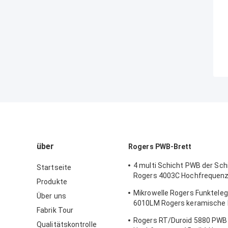
über
Rogers PWB-Brett
4 multi Schicht PWB der Sch
Startseite
Rogers 4003C Hochfrequenz
Produkte
Automobilradar
Mikrowelle Rogers Funkteleg
Über uns
6010LM Rogers keramische
Fabrik Tour
Zusammensetzungen PWB-
Rogers RT/Duroid 5880 PWB
Qualitätskontrolle