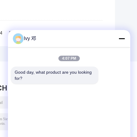
4
5
6
>>
>|
Ivy 邓
4:07 PM
Good day, what product are you looking 
for?
CHRICHT HINTERLASSEN