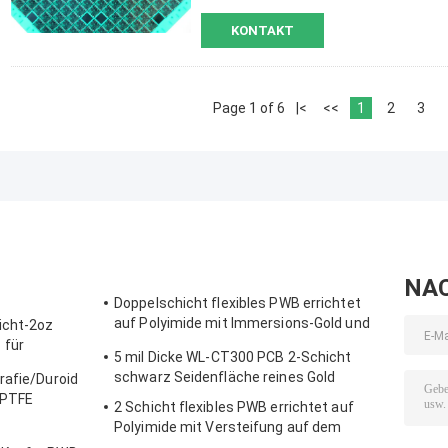
KONTAKT
Page 1 of 6
|<
<<
1
2
3
NA
Doppelschicht flexibles PWB errichtet
auf Polyimide mit Immersions-Gold und
icht-2oz
PU-Versteifung
 für
5 mil Dicke WL-CT300 PCB 2-Schicht
schwarz Seidenfläche reines Gold
rafie/Duroid
 PTFE
2 Schicht flexibles PWB errichtet auf
Brettes
Polyimide mit Versteifung auf dem
Endstück für Tablet-Computer-Batterie