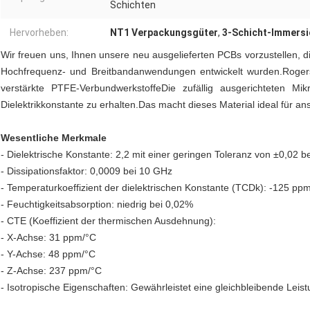
Schichten
Hervorheben:
NT1 Verpackungsgüter
,
3-Schicht-Immers
Wir freuen uns, Ihnen unsere neu ausgelieferten PCBs vorzustellen, d
Hochfrequenz- und Breitbandanwendungen entwickelt wurden.Rogers
verstärkte PTFE-VerbundwerkstoffeDie zufällig ausgerichteten Mi
Dielektrikkonstante zu erhalten.Das macht dieses Material ideal für
Wesentliche Merkmale
- Dielektrische Konstante: 2,2 mit einer geringen Toleranz von ±0,02 
- Dissipationsfaktor: 0,0009 bei 10 GHz
- Temperaturkoeffizient der dielektrischen Konstante (TCDk): -125 pp
- Feuchtigkeitsabsorption: niedrig bei 0,02%
- CTE (Koeffizient der thermischen Ausdehnung):
- X-Achse: 31 ppm/°C
- Y-Achse: 48 ppm/°C
- Z-Achse: 237 ppm/°C
- Isotropische Eigenschaften: Gewährleistet eine gleichbleibende Leist