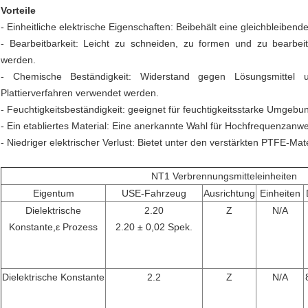
Vorteile
- Einheitliche elektrische Eigenschaften: Beibehält eine gleichbleiben
- Bearbeitbarkeit: Leicht zu schneiden, zu formen und zu bearbei
werden.
- Chemische Beständigkeit: Widerstand gegen Lösungsmittel 
Plattierverfahren verwendet werden.
- Feuchtigkeitsbeständigkeit: geeignet für feuchtigkeitsstarke Umgebu
- Ein etabliertes Material: Eine anerkannte Wahl für Hochfrequenzan
- Niedriger elektrischer Verlust: Bietet unter den verstärkten PTFE-Mat
NT1 Verbrennungsmitteleinheiten
Eigentum
USE-Fahrzeug
Ausrichtung
Einheiten
Dielektrische
2.20
Z
N/A
Konstante,ε Prozess
2.20 ± 0,02 Spek.
Dielektrische Konstante
2.2
Z
N/A