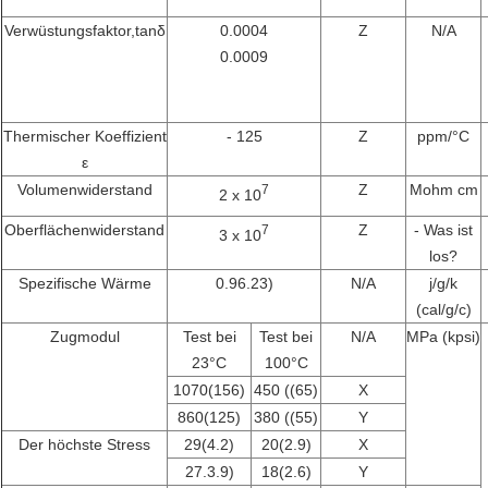
Verwüstungsfaktor,tanδ
0.0004
Z
N/A
0.0009
Thermischer Koeffizient
- 125
Z
ppm/
°C
ε
Volumenwiderstand
Z
Mohm cm
7
2 x 10
Oberflächenwiderstand
Z
- Was ist
7
3 x 10
los?
Spezifische Wärme
0.96.23
)
N/A
j/g/k
(cal/g/c)
Zugmodul
Test bei
Test bei
N/A
MPa (kpsi)
23
°C
100
°C
1070(156)
450 ((65)
X
860(125)
380 ((55)
Y
Der höchste Stress
29(4.2)
20(2.9)
X
27.3.9
)
18(2.6)
Y