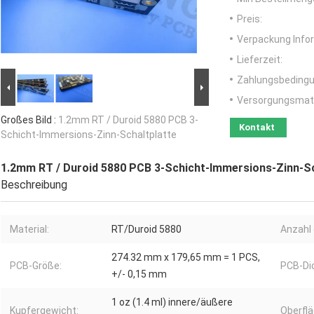
Preis:
Verpackung Info
Lieferzeit:
Zahlungsbedingu
Versorgungsmater
Großes Bild :
1.2mm RT / Duroid 5880 PCB 3-
Kontakt
Schicht-Immersions-Zinn-Schaltplatte
1.2mm RT / Duroid 5880 PCB 3-Schicht-Immersions-Zinn-Sc
Beschreibung
Material:
RT/Duroid 5880
Anzahl 
274.32 mm x 179,65 mm = 1 PCS,
PCB-Größe:
PCB-Di
+/- 0,15 mm
1 oz (1.4 ml) innere/äußere
Kupfergewicht:
Oberfl