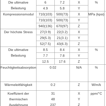
Die ultimative
6
7.2
X
%
Belastung
4.9
5.8
Y
Kompressionsmodul
710(103)
500(73)
X
MPa (kpsi)
710(103)
500(73)
Y
940(136)
670(97)
Z
Der höchste Stress
27(3.9)
22(3.2)
X
29(5.3)
21(3.1)
Y
52(7.5)
43(6.3)
Z
Die ultimative
8.5
8.4
X
%
Belastung
7.7
7.8
Y
12.5
17.6
Z
Feuchtigkeitsabsorption
0.02
N/A
%
Wärmeleitfähigkeit
0.2
Z
W/m/k
Koeffizient der
31
X
ppm/
°C
thermischen
48
Y
Ausdehnung
237
Z