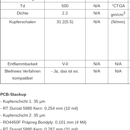
Td
500
N/A
°C
TGA
Dichte
2.2
N/A
3
gm/cm
Kupferschalen
31.2(5.5)
N/A
(N/mm)
Entflammbarkeit
V-0
N/A
N/A
Bleifreies Verfahren
- Ja, das ist es.
N/A
N/A
kompatibel
PCB-Stackup
- Kupferschicht 1: 35 μm
- RT Duroid 5880 Kern: 0,254 mm (10 mil)
- Kupferschicht 2: 35 μm
- RO4450F Präpreg Bondply: 0,101 mm (4 Mil)
- RT Duroid 5880 Kern: 0,787 mm (31 mil)