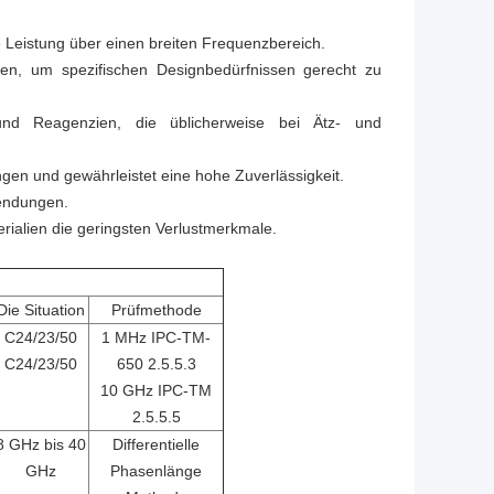
de Leistung über einen breiten Frequenzbereich.
ten, um spezifischen Designbedürfnissen gerecht zu
und Reagenzien, die üblicherweise bei Ätz- und
ngen und gewährleistet eine hohe Zuverlässigkeit.
wendungen.
erialien die geringsten Verlustmerkmale.
Die Situation
Prüfmethode
C24/23/50
1 MHz IPC-TM-
C24/23/50
650 2.5.5.3
10 GHz IPC-TM
2.5.5.5
8 GHz bis 40
Differentielle
GHz
Phasenlänge