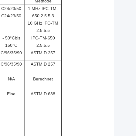
Methode
C24/23/50
1 MHz IPC-TM-
C24/23/50
650 2.5.5.3
10 GHz IPC-TM
2.5.5.5
- 50
°C
bis
IPC-TM-650
150
°C
2.5.5.5
C/96/35/90
ASTM D 257
C/96/35/90
ASTM D 257
N/A
Berechnet
Eine
ASTM D 638