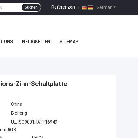
Referenzen
|
German
Suchen
T UNS
NEUIGKEITEN
SITEMAP
ions-Zinn-Schaltplatte
China
Bicheng
UL, ISO9001, IATF16949
and AGB:
e:
1 PCS