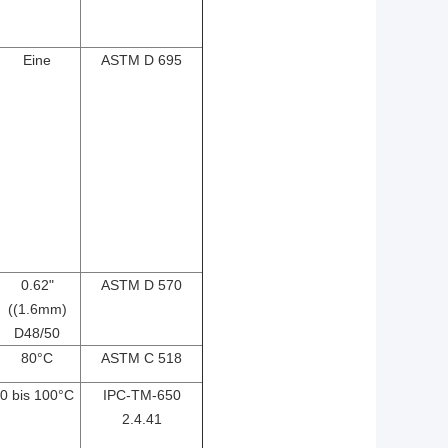
Eine
ASTM D 695
0.62"
ASTM D 570
((1.6mm)
D48/50
80
°C
ASTM C 518
0 bis 100
°C
IPC-TM-650
2.4.41