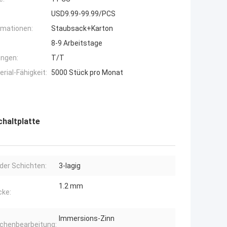
USD9.99-99.99/PCS
rmationen:
Staubsack+Karton
8-9 Arbeitstage
ngen:
T/T
ial-Fähigkeit:
5000 Stück pro Monat
haltplatte
der Schichten:
3-lagig
1.2 mm
cke:
Immersions-Zinn
ächenbearbeitung: