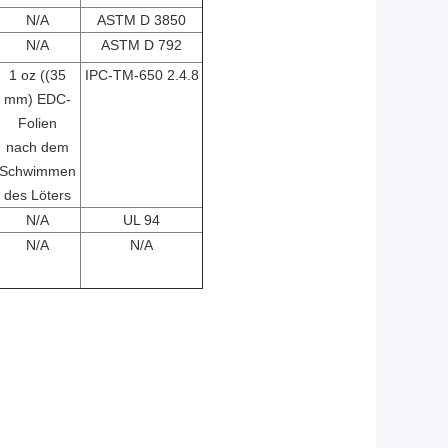
N/A
ASTM D 3850
N/A
ASTM D 792
1 oz ((35
IPC-TM-650 2.4.8
mm) EDC-
Folien
nach dem
Schwimmen
des Löters
N/A
UL 94
N/A
N/A