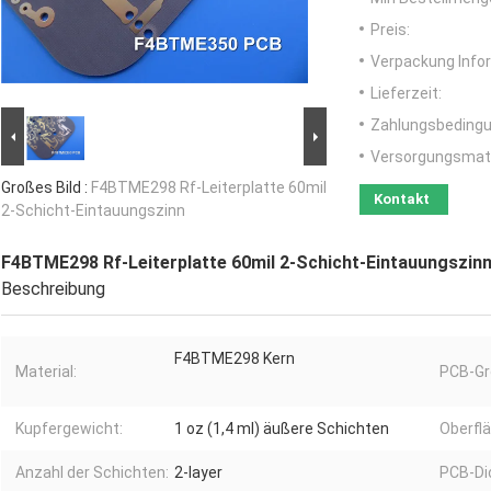
Preis:
Verpackung Info
Lieferzeit:
Zahlungsbedingu
Versorgungsmater
Großes Bild :
F4BTME298 Rf-Leiterplatte 60mil
Kontakt
2-Schicht-Eintauungszinn
F4BTME298 Rf-Leiterplatte 60mil 2-Schicht-Eintauungszin
Beschreibung
F4BTME298 Kern
Material:
PCB-Gr
Kupfergewicht:
1 oz (1,4 ml) äußere Schichten
Oberfl
Anzahl der Schichten:
2-layer
PCB-Di