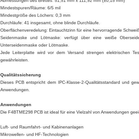
Abmessungen des Brettes: 51,51 mm x 111,92 mm (±0,15 mm)
Mindestspuren/Räume: 6/5 mil
Mindestgröße des Löchers: 0,3 mm
Durchläufe: 41 insgesamt, ohne blinde Durchläufe.
Oberflächenveredelung: Eintauchtzinn für eine hervorragende Schweiß
Seidenmaske und Lötmaske: verfügt über eine weiße Oberseid
Unterseidenmaske oder Lötmaske.
Jede Leiterplatte wird vor dem Versand strengen elektrischen Te
gewährleisten.
Qualitätssicherung
Dieses PCB entspricht dem IPC-Klasse-2-Qualitätsstandard und gewä
Anwendungen.
Anwendungen
Die F4BTME298 PCB ist ideal für eine Vielzahl von Anwendungen geeig
Luft- und Raumfahrt- und Kabinenanlagen
Mikrowellen- und HF-Technologien