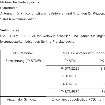
Militärische Radarsysteme
Futternetze
Antennen für Phasenempfindliche Antennen und Antennen für Phasen
Satellitenkommunikation
Verfügbarkeit
Die F4BTME298 PCB ist weltweit erhältlich und damit für Ingen
leistungsstarken Lösungen für ihre Projekte suchen.
PCB-Material:
PTFE / Glasfaserstoff / Nano
Bezeichnung (F4BTME)
F4BTM
DK 
F4BTME298
2.
F4BTME300
3
F4BTME320
3.
F4BTME350
3.
Anzahl der Schichten:
Einseitige, doppelseitige PCB, meh