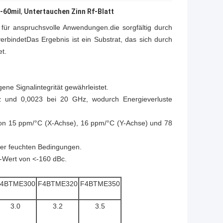
f-60mil
,
Untertauchen Zinn Rf-Blatt
 für anspruchsvolle Anwendungen.die sorgfältig durch
verbindetDas Ergebnis ist ein Substrat, das sich durch
et.
ene Signalintegrität gewährleistet.
Hz und 0,0023 bei 20 GHz, wodurch Energieverluste
on 15 ppm/°C (X-Achse), 16 ppm/°C (Y-Achse) und 78
ter feuchten Bedingungen.
M-Wert von <-160 dBc.
4BTME300
F4BTME320
F4BTME350
3.0
3.2
3.5