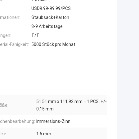
USD9.99-99.99/PCS
rmationen:
Staubsack+Karton
8-9 Arbeitstage
ngen:
T/T
ial-Fähigkeit:
5000 Stück pro Monat
n
51.51 mm x 111,92 mm = 1 PCS, +/-
öße:
0,15 mm
ächenbearbeitung:
Immersions-Zinn
cke:
1.6 mm