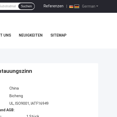
Referenzen
|
German
Suchen
T UNS
NEUIGKEITEN
SITEMAP
intauungszinn
China
Bicheng
UL, ISO9001, IATF16949
and AGB:
e:
1 Stück