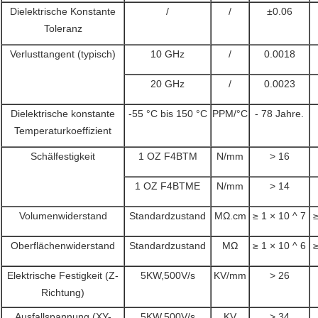
Dielektrische Konstante
/
/
±0.06
Toleranz
Verlusttangent (typisch)
10 GHz
/
0.0018
20 GHz
/
0.0023
Dielektrische konstante
-55 °C bis 150 °C
PPM/°C
- 78 Jahre.
Temperaturkoeffizient
Schälfestigkeit
1 OZ F4BTM
N/mm
> 16
1 OZ F4BTME
N/mm
> 14
Volumenwiderstand
Standardzustand
MΩ.cm
≥ 1 × 10 ^ 7
≥
Oberflächenwiderstand
Standardzustand
MΩ
≥ 1 × 10 ^ 6
≥
Elektrische Festigkeit (Z-
5KW,500V/s
KV/mm
> 26
Richtung)
Ausfallspannung (XY-
5KW,500V/s
KV
> 34