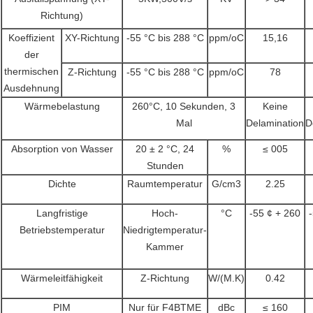
Richtung)
Koeffizient
XY-Richtung
-55 °C bis 288 °C
ppm/oC
15,16
der
thermischen
Z-Richtung
-55 °C bis 288 °C
ppm/oC
78
Ausdehnung
Wärmebelastung
260°C, 10 Sekunden, 3
Keine
Mal
Delamination
D
Absorption von Wasser
20 ± 2 °C, 24
%
≤ 005
Stunden
Dichte
Raumtemperatur
G/cm3
2.25
Langfristige
Hoch-
°C
-55 ¢ + 260
Betriebstemperatur
Niedrigtemperatur-
Kammer
Wärmeleitfähigkeit
Z-Richtung
W/(M.K)
0.42
PIM
Nur für F4BTME
dBc
≤ 160