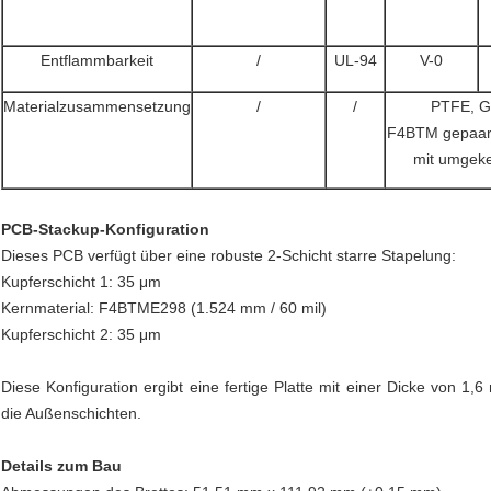
Entflammbarkeit
/
UL-94
V-0
Materialzusammensetzung
/
/
PTFE, G
F4BTM gepaart
mit umgeke
PCB-Stackup-Konfiguration
Dieses PCB verfügt über eine robuste 2-Schicht starre Stapelung:
Kupferschicht 1: 35 μm
Kernmaterial: F4BTME298 (1.524 mm / 60 mil)
Kupferschicht 2: 35 μm
Diese Konfiguration ergibt eine fertige Platte mit einer Dicke von 
die Außenschichten.
Details zum Bau