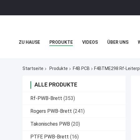
ZU HAUSE
PRODUKTE
VIDEOS
ÜBER UNS
DATENSCHUTZRICHTLINIE
FÄLLE
Startseite
Produkte
F4B PCB
F4BTME298 Rf-Leiterpl
ALLE PRODUKTE
Rf-PWB-Brett
(353)
Rogers PWB-Brett
(241)
Takonisches PWB
(20)
PTFE PWB-Brett
(16)