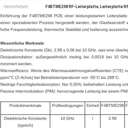
Hervorheben:
F4BTME298 RF-Leiterplatte
,
Leiterplatte R
Einführung der F4BTME298 PCB, einer leistungsstarken Leiterplatte
einen spezialisierten Prozess hergestellt werden, der Glasfaserstoff 
hohe Frequenzleistung, thermische Stabilität und Isolierung auszeichn
Wesentliche Merkmale
Dielektrische Konstante (Dk): 2,98 ± 0,06 bei 10 GHz, was eine überleg
Dissipationsfaktor: außergewöhnlich niedrig bei 0,0018 bei 10 G
minimiert werden.
Wärmeeffizienz: Werte des Wärmeausdehnungskoeffizienten (CTE) v
ppm/°C (Z-Achse) bei Betriebstemperaturen von -55°C bis 288°C.
Niedrige Feuchtigkeitsabsorption: Nur 0,05%, beibehalten Leistung un
Passive Intermodulation (PIM): hervorragende Leistung bei einem PI
Produktmerkmale
Prüfbedingungen
Einheit
F4BTME298
F
Dielektrische Konstante
10 GHz
/
2.98
(typisch)