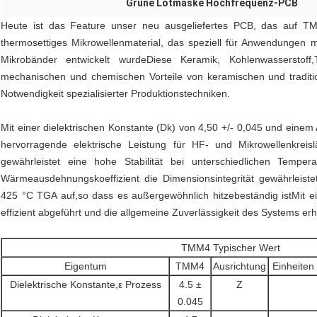
Grüne Lötmaske Hochfrequenz-PCB
Heute ist das Feature unser neu ausgeliefertes PCB, das auf TM
thermosettiges Mikrowellenmaterial, das speziell für Anwendungen mi
Mikrobänder entwickelt wurdeDiese Keramik, Kohlenwasserstoff
mechanischen und chemischen Vorteile von keramischen und traditio
Notwendigkeit spezialisierter Produktionstechniken.
Mit einer dielektrischen Konstante (Dk) von 4,50 +/- 0,045 und eine
hervorragende elektrische Leistung für HF- und Mikrowellenkreis
gewährleistet eine hohe Stabilität bei unterschiedlichen Tempe
Wärmeausdehnungskoeffizient die Dimensionsintegrität gewährleist
425 °C TGA auf,so dass es außergewöhnlich hitzebeständig istMit e
effizient abgeführt und die allgemeine Zuverlässigkeit des Systems erh
TMM4 Typischer Wert
Eigentum
TMM4
Ausrichtung
Einheiten
Dielektrische Konstante,ε Prozess
4.5 ±
Z
0.045