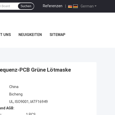
Referenzen
|
German
Suchen
T UNS
NEUIGKEITEN
SITEMAP
requenz-PCB Grüne Lötmaske
China
Bicheng
UL, ISO9001, IATF16949
and AGB:
e:
1 PCS