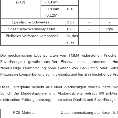
(2X2)
(0,050")
3.18 mm
0.18
(0,125")
Spezifische Schwerkraft
2.07
-
-
Spezifische Wärmekapazität
0.83
-
J/g/K
Bleifreies Verfahren kompatibel
- Ja, das
-
-
ist es.
Die mechanischen Eigenschaften von TMM4 widerstehen Kriechen u
Zuverlässigkeit gewährleistet.Der Einsatz eines thermosetten 
zuverlässige Drahtbindung ohne Gefahr von Pad-Lifting oder Subs
Prozessen kompatibel und somit vielseitig und leicht in bestehende Pr
Diese Leiterplatte besteht aus einer 2-schichtigen starren Platte
Schicht.Die Mindestspuren- und Abstandsbreite beträgt 6/8 mil.V
elektrischen Prüfung unterzogen, um seine Qualität und Zuverlässigkei
PCB-Material:
Zusammensetzung aus Keramik, K