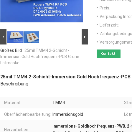
Preis:
Verpackung Info
Lieferzeit:
Zahlungsbedingu
Versorgungsmater
Großes Bild :
25mil TMM4 2-Schicht-
Kontakt
Immersion Gold Hochfrequenz-PCB Grüne
Lötmaske
25mil TMM4 2-Schicht-Immersion Gold Hochfrequenz-PCB
Beschreibung
Material:
TMM4
Stär
Oberflächenbearbeitung:
Immersionsgold
Löt
Immersions-Goldhochfrequenz-PWB
,
2-
Hervorheben: