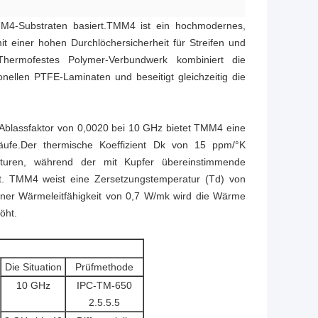
M4-Substraten basiert.TMM4 ist ein hochmodernes,
t einer hohen Durchlöchersicherheit für Streifen und
,Thermofestes Polymer-Verbundwerk kombiniert die
nellen PTFE-Laminaten und beseitigt gleichzeitig die
m Ablassfaktor von 0,0020 bei 10 GHz bietet TMM4 eine
läufe.Der thermische Koeffizient Dk von 15 ppm/°K
raturen, während der mit Kupfer übereinstimmende
et. TMM4 weist eine Zersetzungstemperatur (Td) von
iner Wärmeleitfähigkeit von 0,7 W/mk wird die Wärme
öht.
Die Situation
Prüfmethode
10 GHz
IPC-TM-650
2.5.5.5