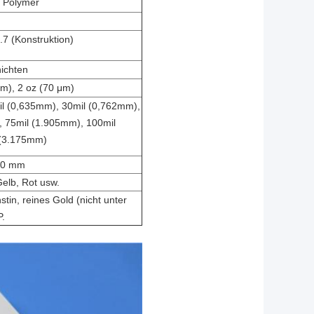
 Polymer
.7 (Konstruktion)
hichten
μm), 2 oz (70 μm)
il (0,635mm), 30mil (0,762mm),
, 75mil (1.905mm), 100mil
 (3.175mm)
00 mm
elb, Rot usw.
in, reines Gold (nicht unter
P.