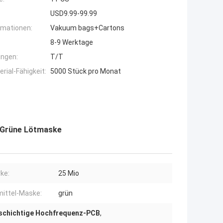
USD9.99-99.99
rmationen:
Vakuum bags+Cartons
8-9 Werktage
ngen:
T/T
ial-Fähigkeit:
5000 Stück pro Monat
 Grüne Lötmaske
ke:
25 Mio
mittel-Maske:
grün
schichtige Hochfrequenz-PCB
,