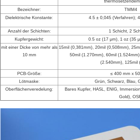
thermosetzendem
Bezeichner:
TMM4
Dielektrische Konstante:
4.5 ± 0,045 (Verfahren); 4
Anzahl der Schichten:
1 Schicht, 2 Sc
Kupfergewicht:
0.5 oz (17 μm), 1 oz (35 
mit einer Dicke von mehr als
15mil (0,381mm), 20mil (0,508mm), 25m
10 mm
50mil (1.270mm), 60mil (1.524mm)
(2.540mm), 125mil
PCB-Größe:
≤ 400 mm x 5
Lötmaske:
Grün, Schwarz, Blau, G
Oberflächenveredelung:
Bares Kupfer, HASL, ENIG, Immersionst
Gold), OS