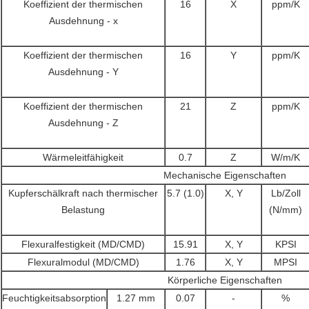
Koeffizient der thermischen
16
X
ppm/K
Ausdehnung - x
Koeffizient der thermischen
16
Y
ppm/K
Ausdehnung - Y
Koeffizient der thermischen
21
Z
ppm/K
Ausdehnung - Z
Wärmeleitfähigkeit
0.7
Z
W/m/K
Mechanische Eigenschaften
Kupferschälkraft nach thermischer
5.7 (1.0)
X, Y
Lb/Zoll
Belastung
(N/mm)
Flexuralfestigkeit (MD/CMD)
15.91
X, Y
KPSI
Flexuralmodul (MD/CMD)
1.76
X, Y
MPSI
Körperliche Eigenschaften
Feuchtigkeitsabsorption
1.27 mm
0.07
-
%