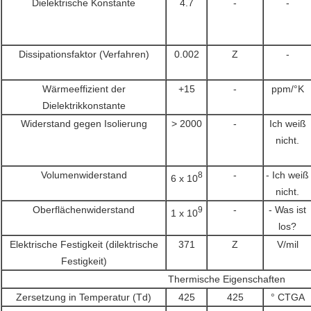
Dielektrische Konstante
4.7
-
-
Dissipationsfaktor (Verfahren)
0.002
Z
-
Wärmeeffizient der
+15
-
ppm/°K
Dielektrikkonstante
Widerstand gegen Isolierung
> 2000
-
Ich weiß
nicht.
Volumenwiderstand
-
- Ich weiß
8
6 x 10
nicht.
Oberflächenwiderstand
-
- Was ist
9
1 x 10
los?
Elektrische Festigkeit (dilektrische
371
Z
V/mil
Festigkeit)
Thermische Eigenschaften
Zersetzung in Temperatur (Td)
425
425
° CTGA