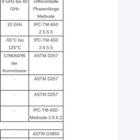
8 GHz bis 40
Differentielle
GHz
Phasenlänge
Methode
10 GHz
IPC-TM-650
2.5.5.5
-55°C bis
IPC-TM-650
125°C
2.5.5.5
C/96/60/95
ASTM D257
der
Kommission
-
ASTM D257
-
ASTM D257
-
IPC-TM-650-
Methode 2.5.6.2
-
ASTM D3850