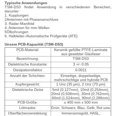
Typische Anwendungen
TSM-DS3 findet Anwendung in verschiedenen Bereichen,
darunter:
1. Kupplungen
2Antennen mit Phasenanschluss
3. Radar-Manifold
4. Antennen für mm-Wellen
5Ölbohrungen
6. Halbleiter-/Automatische Prüfgeräte (ATE)
Unsere PCB-Kapazität (
TSM-DS3
)
PCB-Material:
Keramik gefüllte PTFE-Laminate
aus gewebter Glasfaser
Bezeichnung:
TSM-DS3
Dielektrische Konstante:
3 +/- 0.05
Dissipationsfaktor
0.0011
Anzahl der Schichten:
Einseitige, doppelseitige,
mehrschichtige und hybride PCB
Kupfergewicht:
1 Unz (35 μm), 2 Unz (70 μm)
Dielektrische Dicke
5mil (0,127mm), 10mil (0,254mm),
20mil (0,508mm), 30mil (0,762mm),
60mil (1,524mm), 90mil (2,286mm)
PCB-Größe:
≤ 400 mm x 500 mm
Lötmaske:
Grün, Schwarz, Blau, Gelb, Rot usw.
Oberflächenveredelung:
Immersionsgold, HASL,