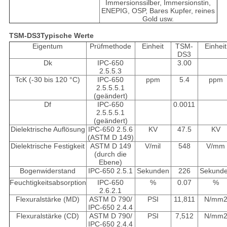
Immersionssilber, Immersionstin,
ENEPIG, OSP, Bares Kupfer, reines
Gold usw.
TSM-DS3
Typische Werte
Eigentum
Prüfmethode
Einheit
TSM-
Einheit
DS3
Dk
IPC-650
3.00
2.5.5.3
TcK (-30 bis 120 °C)
IPC-650
ppm
5.4
ppm
2.5.5.5.1
(geändert)
Df
IPC-650
0.0011
2.5.5.5.1
(geändert)
Dielektrische Auflösung
IPC-650 2.5.6
KV
47.5
KV
(ASTM D 149)
Dielektrische Festigkeit
ASTM D 149
V/mil
548
V/mm
(durch die
Ebene)
Bogenwiderstand
IPC-650 2.5.1
Sekunden
226
Sekund
Feuchtigkeitsabsorption
IPC-650
%
0.07
%
2.6.2.1
Flexuralstärke (MD)
ASTM D 790/
PSI
11,811
N/mm
IPC-650 2.4.4
Flexuralstärke (CD)
ASTM D 790/
PSI
7,512
N/mm
IPC-650 2.4.4