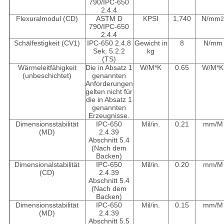
790/IPC-650
2.4.4
Flexuralmodul (CD)
ASTM D
KPSI
1,740
N/mm
790/IPC-650
2.4.4
Schälfestigkeit (CV1)
IPC-650 2.4.8
Gewicht in
8
N/mm
Sek. 5.2.2
kg
(TS)
Wärmeleitfähigkeit
Die in Absatz 1
W/M*K
0.65
W/M*K
(unbeschichtet)
genannten
Anforderungen
gelten nicht für
die in Absatz 1
genannten
Erzeugnisse.
Dimensionsstabilität
IPC-650
Mil/in.
0.21
mm/M
(MD)
2.4.39
Abschnitt 5.4
(Nach dem
Backen)
Dimensionalstabilität
IPC-650
Mil/in.
0.20
mm/M
(CD)
2.4.39
Abschnitt 5.4
(Nach dem
Backen)
Dimensionsstabilität
IPC-650
Mil/in.
0.15
mm/M
(MD)
2.4.39
Abschnitt 5.5