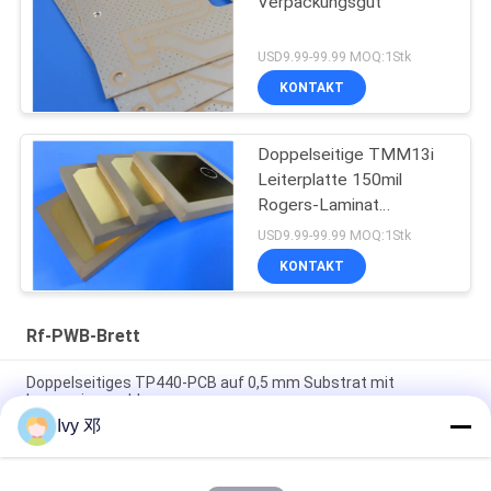
Verpackungsgut
USD9.99-99.99 MOQ:1Stk
KONTAKT
Doppelseitige TMM13i
Leiterplatte 150mil
Rogers-Laminat
Hochfrequenzschaltungen
USD9.99-99.99 MOQ:1Stk
KONTAKT
Rf-PWB-Brett
Doppelseitiges TP440-PCB auf 0,5 mm Substrat mit
Immersionsgold
Ivy 邓
Doppelseitiges CER-10 Hochfrequenz-PCB 30 Millimeter
Laminat-Immersionssilber