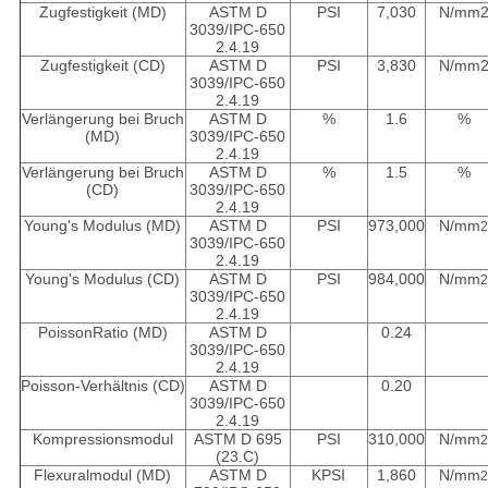
Zugfestigkeit (MD)
ASTM D
PSI
7,030
N/mm
3039/IPC-650
2.4.19
Zugfestigkeit (CD)
ASTM D
PSI
3,830
N/mm
3039/IPC-650
2.4.19
Verlängerung bei Bruch
ASTM D
%
1.6
%
(MD)
3039/IPC-650
2.4.19
Verlängerung bei Bruch
ASTM D
%
1.5
%
(CD)
3039/IPC-650
2.4.19
Young's Modulus (MD)
ASTM D
PSI
973,000
N/mm
3039/IPC-650
2.4.19
Young's Modulus (CD)
ASTM D
PSI
984,000
N/mm
3039/IPC-650
2.4.19
Poisson­Ratio (MD)
ASTM D
0.24
3039/IPC-650
2.4.19
Poisson-Verhältnis (CD)
ASTM D
0.20
3039/IPC-650
2.4.19
Kompressionsmodul
ASTM D 695
PSI
310,000
N/mm
(23
.
C)
Flexuralmodul (MD)
ASTM D
KPSI
1,860
N/mm