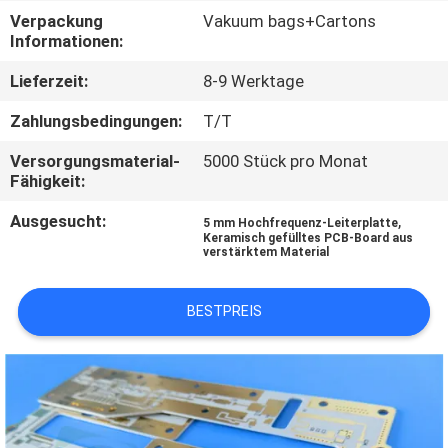
Verpackung
Vakuum bags+Cartons
QUALITÄTSKONTROLLE
Informationen:
Lieferzeit:
8-9 Werktage
KONTAKT
Zahlungsbedingungen:
T/T
MIT
Versorgungsmaterial-
5000 Stück pro Monat
UNS
Fähigkeit:
Ausgesucht:
,
5 mm Hochfrequenz-Leiterplatte
NEUIGKEITEN
Keramisch gefülltes PCB-Board aus
verstärktem Material
FÄLLE
BESTPREIS
SITEMAP
DATENSCHUTZRICHTLINIE