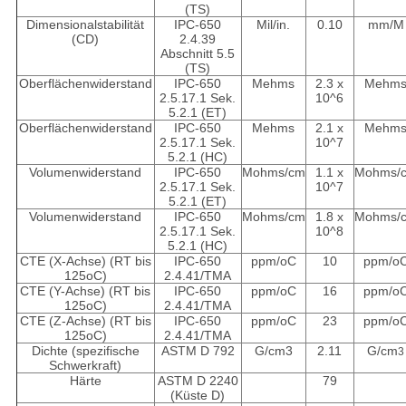
(TS)
Dimensionalstabilität
IPC-650
Mil/in.
0.10
mm/M
(CD)
2.4.39
Abschnitt 5.5
(TS)
Oberflächenwiderstand
IPC-650
Mehms
2.3 x
Mehm
2.5.17.1 Sek.
10^6
5.2.1 (ET)
Oberflächenwiderstand
IPC-650
Mehms
2.1 x
Mehm
2.5.17.1 Sek.
10^7
5.2.1 (HC)
Volumenwiderstand
IPC-650
Mohms/cm
1.1 x
Mohms/
2.5.17.1 Sek.
10^7
5.2.1 (ET)
Volumenwiderstand
IPC-650
Mohms/cm
1.8 x
Mohms/
2.5.17.1 Sek.
10^8
5.2.1 (HC)
CTE (X-Achse) (RT bis
IPC-650
ppm/oC
10
ppm/o
125oC)
2.4.41/TMA
CTE (Y-Achse) (RT bis
IPC-650
ppm/oC
16
ppm/o
125oC)
2.4.41/TMA
CTE (Z-Achse) (RT bis
IPC-650
ppm/oC
23
ppm/o
125oC)
2.4.41/TMA
Dichte (spezifische
ASTM D 792
G/cm
3
2.11
G/cm
3
Schwerkraft)
Härte
ASTM D 2240
79
(Küste D)