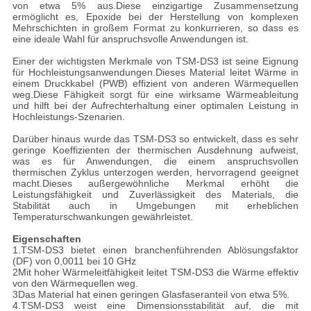
von etwa 5% aus.Diese einzigartige Zusammensetzung
ermöglicht es, Epoxide bei der Herstellung von komplexen
Mehrschichten in großem Format zu konkurrieren, so dass es
eine ideale Wahl für anspruchsvolle Anwendungen ist.
Einer der wichtigsten Merkmale von TSM-DS3 ist seine Eignung
für Hochleistungsanwendungen.Dieses Material leitet Wärme in
einem Druckkabel (PWB) effizient von anderen Wärmequellen
weg.Diese Fähigkeit sorgt für eine wirksame Wärmeableitung
und hilft bei der Aufrechterhaltung einer optimalen Leistung in
Hochleistungs-Szenarien.
Darüber hinaus wurde das TSM-DS3 so entwickelt, dass es sehr
geringe Koeffizienten der thermischen Ausdehnung aufweist,
was es für Anwendungen, die einem anspruchsvollen
thermischen Zyklus unterzogen werden, hervorragend geeignet
macht.Dieses außergewöhnliche Merkmal erhöht die
Leistungsfähigkeit und Zuverlässigkeit des Materials, die
Stabilität auch in Umgebungen mit erheblichen
Temperaturschwankungen gewährleistet.
Eigenschaften
1.TSM-DS3 bietet einen branchenführenden Ablösungsfaktor
(DF) von 0,0011 bei 10 GHz
2Mit hoher Wärmeleitfähigkeit leitet TSM-DS3 die Wärme effektiv
von den Wärmequellen weg.
3Das Material hat einen geringen Glasfaseranteil von etwa 5%.
4.TSM-DS3 weist eine Dimensionsstabilität auf, die mit