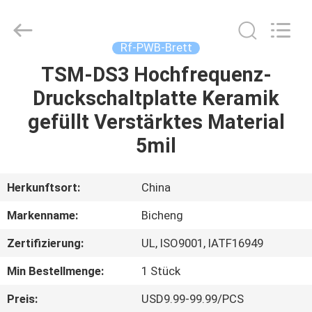
Bicheng
Electronics
Technology
Co.,
Ltd.
Rf-PWB-Brett
All
Rights
Reserved.
TSM-DS3 Hochfrequenz-
ZU
Druckschaltplatte Keramik
HAUSE
gefüllt Verstärktes Material
PRODUKTE
5mil
VIDEOS
Herkunftsort:
China
Markenname:
Bicheng
ÜBER
Zertifizierung:
UL, ISO9001, IATF16949
UNS
Min Bestellmenge:
1 Stück
WERKSBESICHTIGUNG
Preis:
USD9.99-99.99/PCS