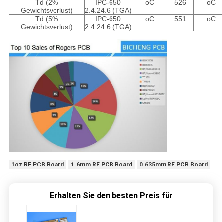
Td (2%
IPC-650
oC
526
oC
Gewichtsverlust)
2.4.24.6 (TGA)
Td (5%
IPC-650
oC
551
oC
Gewichtsverlust)
2.4.24.6 (TGA)
1oz RF PCB Board
1.6mm RF PCB Board
0.635mm RF PCB Board
Erhalten Sie den besten Preis für