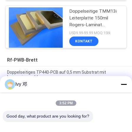
Doppelseitige TMM13i
Leiterplatte 150mil
Rogers-Laminat
Hochfrequenzschaltungen
USD9.99-99.99 MOQ:1Stk
KONTAKT
Rf-PWB-Brett
Doppelseitiges TP440-PCB auf 0,5 mm Substrat mit
Immersionsgold
Ivy 邓
Doppelseitiges CER-10 Hochfrequenz-PCB 30 Millimeter
Laminat-Immersionssilber
3:52 PM
5 mil Dicke WL-CT300 PCB 2-Schicht schwarz Seidenfläche
reines Gold
Good day, what product are you looking for?
Beliebte Kategorien
Alle