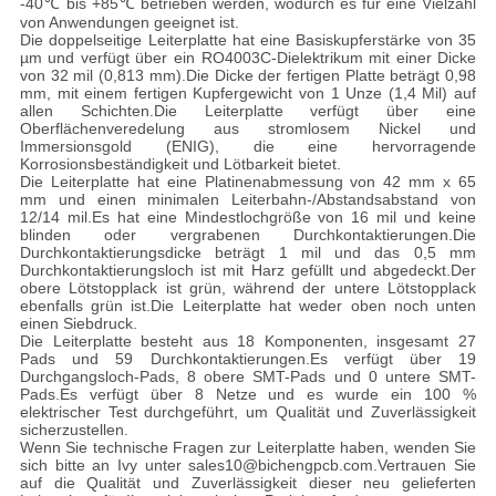
-40℃ bis +85℃ betrieben werden, wodurch es für eine Vielzahl
von Anwendungen geeignet ist.
Die doppelseitige Leiterplatte hat eine Basiskupferstärke von 35
µm und verfügt über ein RO4003C-Dielektrikum mit einer Dicke
von 32 mil (0,813 mm).Die Dicke der fertigen Platte beträgt 0,98
mm, mit einem fertigen Kupfergewicht von 1 Unze (1,4 Mil) auf
allen Schichten.Die Leiterplatte verfügt über eine
Oberflächenveredelung aus stromlosem Nickel und
Immersionsgold (ENIG), die eine hervorragende
Korrosionsbeständigkeit und Lötbarkeit bietet.
Die Leiterplatte hat eine Platinenabmessung von 42 mm x 65
mm und einen minimalen Leiterbahn-/Abstandsabstand von
12/14 mil.Es hat eine Mindestlochgröße von 16 mil und keine
blinden oder vergrabenen Durchkontaktierungen.Die
Durchkontaktierungsdicke beträgt 1 mil und das 0,5 mm
Durchkontaktierungsloch ist mit Harz gefüllt und abgedeckt.Der
obere Lötstopplack ist grün, während der untere Lötstopplack
ebenfalls grün ist.Die Leiterplatte hat weder oben noch unten
einen Siebdruck.
Die Leiterplatte besteht aus 18 Komponenten, insgesamt 27
Pads und 59 Durchkontaktierungen.Es verfügt über 19
Durchgangsloch-Pads, 8 obere SMT-Pads und 0 untere SMT-
Pads.Es verfügt über 8 Netze und es wurde ein 100 %
elektrischer Test durchgeführt, um Qualität und Zuverlässigkeit
sicherzustellen.
Wenn Sie technische Fragen zur Leiterplatte haben, wenden Sie
sich bitte an Ivy unter sales10@bichengpcb.com.Vertrauen Sie
auf die Qualität und Zuverlässigkeit dieser neu gelieferten