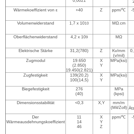
0,0021
Wärmekoeffizient von ε
+40
Z
ppm/℃
-
Volumenwiderstand
1,7 x 10
MΩ.cm
10
Oberflächenwiderstand
4,2 x 10
MΩ
9
Elektrische Stärke
31,2(780)
Z
Kv/mm
0
(v/mil)
Zugmodul
19.650
X
MPa(ksi)
(2.850)
Y
19.450(2.821)
Zugfestigkeit
139(20,2)
X
MPa(ksi)
100(14,5)
Y
Biegefestigkeit
276
MPa
(40)
(kpsi)
Dimensionsstabilität
<0,3
X,Y
mm/m
(Mil/Zoll)
Ät
Der
11
X
ppm/℃
Wärmeausdehnungskoeffizient
14
Y
46
Z