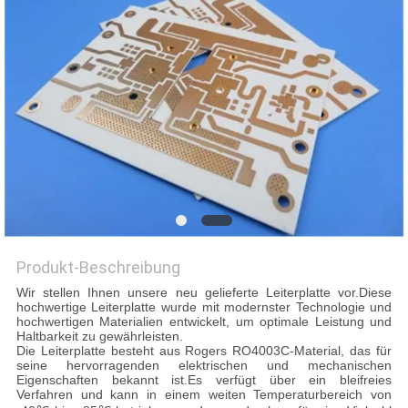
QUALITÄTSKONTROLLE
KONTAKT
MIT
UNS
NEUIGKEITEN
Produkt-Beschreibung
FÄLLE
Wir stellen Ihnen unsere neu gelieferte Leiterplatte vor.Diese
hochwertige Leiterplatte wurde mit modernster Technologie und
hochwertigen Materialien entwickelt, um optimale Leistung und
SITEMAP
Haltbarkeit zu gewährleisten.
Die Leiterplatte besteht aus Rogers RO4003C-Material, das für
seine hervorragenden elektrischen und mechanischen
Eigenschaften bekannt ist.Es verfügt über ein bleifreies
DATENSCHUTZRICHTLINIE
Verfahren und kann in einem weiten Temperaturbereich von