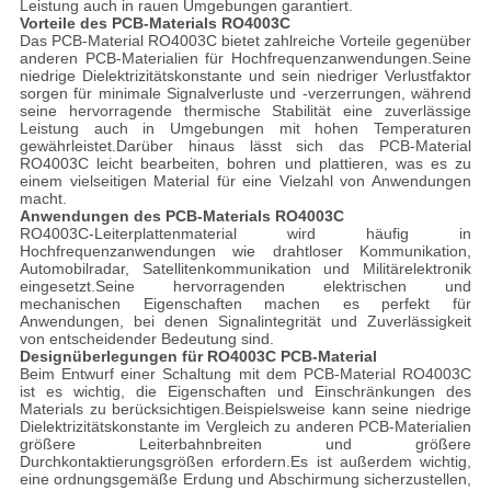
Leistung auch in rauen Umgebungen garantiert.
Vorteile des PCB-Materials RO4003C
Das PCB-Material RO4003C bietet zahlreiche Vorteile gegenüber
anderen PCB-Materialien für Hochfrequenzanwendungen.Seine
niedrige Dielektrizitätskonstante und sein niedriger Verlustfaktor
sorgen für minimale Signalverluste und -verzerrungen, während
seine hervorragende thermische Stabilität eine zuverlässige
Leistung auch in Umgebungen mit hohen Temperaturen
gewährleistet.Darüber hinaus lässt sich das PCB-Material
RO4003C leicht bearbeiten, bohren und plattieren, was es zu
einem vielseitigen Material für eine Vielzahl von Anwendungen
macht.
Anwendungen des PCB-Materials RO4003C
RO4003C-Leiterplattenmaterial wird häufig in
Hochfrequenzanwendungen wie drahtloser Kommunikation,
Automobilradar, Satellitenkommunikation und Militärelektronik
eingesetzt.Seine hervorragenden elektrischen und
mechanischen Eigenschaften machen es perfekt für
Anwendungen, bei denen Signalintegrität und Zuverlässigkeit
von entscheidender Bedeutung sind.
Designüberlegungen für RO4003C PCB-Material
Beim Entwurf einer Schaltung mit dem PCB-Material RO4003C
ist es wichtig, die Eigenschaften und Einschränkungen des
Materials zu berücksichtigen.Beispielsweise kann seine niedrige
Dielektrizitätskonstante im Vergleich zu anderen PCB-Materialien
größere Leiterbahnbreiten und größere
Durchkontaktierungsgrößen erfordern.Es ist außerdem wichtig,
eine ordnungsgemäße Erdung und Abschirmung sicherzustellen,