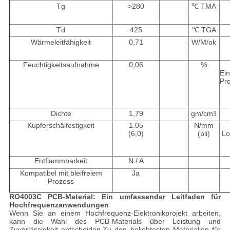
Tg
>280
℃ TMA
Td
425
℃ TGA
Wärmeleitfähigkeit
0,71
W/M/ok
Feuchtigkeitsaufnahme
0,06
%
Ei
Pr
Dichte
1,79
gm/cm
3
Kupferschälfestigkeit
1.05
N/mm
(6,0)
(pli)
Lo
Entflammbarkeit
N / A
Kompatibel mit bleifreiem
Ja
Prozess
RO4003C PCB-Material: Ein umfassender Leitfaden für
Hochfrequenzanwendungen
Wenn Sie an einem Hochfrequenz-Elektronikprojekt arbeiten,
kann die Wahl des PCB-Materials über Leistung und
Zuverlässigkeit entscheiden.Zu den beliebtesten Materialien für