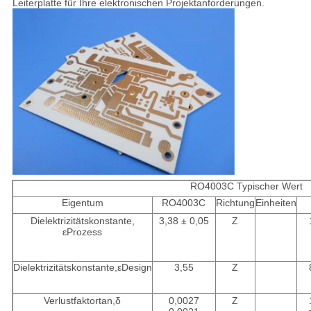
Leiterplatte für Ihre elektronischen Projektanforderungen.
RO4003C Typischer Wert
Eigentum
RO4003C
Richtung
Einheiten
Dielektrizitätskonstante,
3,38 ± 0,05
Z
εProzess
Dielektrizitätskonstante,εDesign
3,55
Z
Verlustfaktortan,δ
0,0027
Z