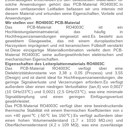
solche Anwendungen gehört das PCB-Material RO4003C.In
diesem umfassenden Leitfaden befassen wir uns intensiv mit
diesem Material und erkunden seine Eigenschaften, Vorteile und
Anwendungen.
Wir stellen vor: RO4003C PCB-Material
Das PCB-Material RO4003C ist ein
Hochleistungslaminatmaterial, das häufig in
Hochfrequenzanwendungen eingesetzt wird.Es besteht aus
gewebtem Glasgewebe, das mit einem duroplastischen
Harzsystem imprägniert und mit keramischem Füllstoff verstärkt
ist.Diese einzigartige Materialkombination verleiht dem PCB-
Material RO4003C seine außergewöhnlichen elektrischen und
mechanischen Eigenschaften.
Eigenschaften des Leiterplattenmaterials RO4003C
Das PCB-Material RO4003C verfügt über eine
Dielektrizitätskonstante von 3,38 ± 0,05 (Prozess) und 3,55
(Design) und ist damit ideal für Hochfrequenzanwendungen, die
geringe Signalverluste und Verzerrungen erfordern.Es verfügt
außerdem über einen niedrigen Verlustfaktor (tan,δ) von 0,0027
(10 GHz/23℃) und 0,0021 (2,5 GHz/23℃), was eine minimale
Signaldämpfung und einen geringen Einfügungsverlust
gewährleistet.
Das PCB-Material RO4003C verfügt über eine beeindruckende
thermische Stabilität mit einem thermischen Koeffizienten von ε
von +40 ppm/℃ (-50℃ bis 150℃).Es verfügt außerdem über
einen hohen Volumenwiderstand (1,7 x 1010 MΩ.cm) und
Oberflächenwiderstand (4,2 x 109 MΩ), was eine zuverlässige