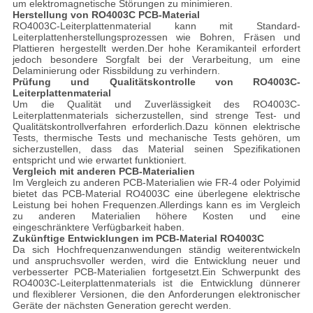
um elektromagnetische Störungen zu minimieren.
Herstellung von RO4003C PCB-Material
RO4003C-Leiterplattenmaterial kann mit Standard-
Leiterplattenherstellungsprozessen wie Bohren, Fräsen und
Plattieren hergestellt werden.Der hohe Keramikanteil erfordert
jedoch besondere Sorgfalt bei der Verarbeitung, um eine
Delaminierung oder Rissbildung zu verhindern.
Prüfung und Qualitätskontrolle von RO4003C-
Leiterplattenmaterial
Um die Qualität und Zuverlässigkeit des RO4003C-
Leiterplattenmaterials sicherzustellen, sind strenge Test- und
Qualitätskontrollverfahren erforderlich.Dazu können elektrische
Tests, thermische Tests und mechanische Tests gehören, um
sicherzustellen, dass das Material seinen Spezifikationen
entspricht und wie erwartet funktioniert.
Vergleich mit anderen PCB-Materialien
Im Vergleich zu anderen PCB-Materialien wie FR-4 oder Polyimid
bietet das PCB-Material RO4003C eine überlegene elektrische
Leistung bei hohen Frequenzen.Allerdings kann es im Vergleich
zu anderen Materialien höhere Kosten und eine
eingeschränktere Verfügbarkeit haben.
Zukünftige Entwicklungen im PCB-Material RO4003C
Da sich Hochfrequenzanwendungen ständig weiterentwickeln
und anspruchsvoller werden, wird die Entwicklung neuer und
verbesserter PCB-Materialien fortgesetzt.Ein Schwerpunkt des
RO4003C-Leiterplattenmaterials ist die Entwicklung dünnerer
und flexiblerer Versionen, die den Anforderungen elektronischer
Geräte der nächsten Generation gerecht werden.