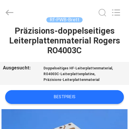
Bicheng
Electronics
Technology
Co.,
Ltd.
Rf-PWB-Brett
All
Rights
Reserved.
Präzisions-doppelseitiges
ZU
Leiterplattenmaterial Rogers
HAUSE
RO4003C
PRODUKTE
Ausgesucht:
,
Doppelseitiges HF-Leiterplattenmaterial
,
RO4003C-Leiterplattenplatine
VIDEOS
Präzisions-Leiterplattenmaterial
ÜBER
BESTPREIS
UNS
WERKSBESICHTIGUNG