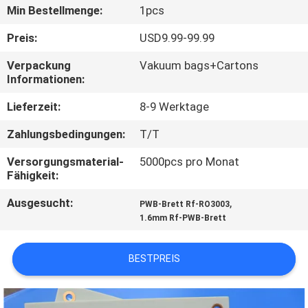
Min Bestellmenge:
1pcs
QUALITÄTSKONTROLLE
Preis:
USD9.99-99.99
Verpackung
Vakuum bags+Cartons
KONTAKT
Informationen:
MIT
Lieferzeit:
8-9 Werktage
UNS
Zahlungsbedingungen:
T/T
NEUIGKEITEN
Versorgungsmaterial-
5000pcs pro Monat
Fähigkeit:
Ausgesucht:
,
FÄLLE
PWB-Brett Rf-RO3003
1.6mm Rf-PWB-Brett
SITEMAP
BESTPREIS
DATENSCHUTZRICHTLINIE