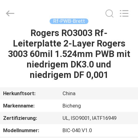
Bicheng
Electronics
Technology
Co.,
Ltd.
Rf-PWB-Brett
All
Rights
Reserved.
Rogers RO3003 Rf-
ZU
Leiterplatte 2-Layer Rogers
HAUSE
3003 60mil 1.524mm PWB mit
PRODUKTE
niedrigem DK3.0 und
niedrigem DF 0,001
VIDEOS
Herkunftsort:
China
ÜBER
Markenname:
Bicheng
UNS
Zertifizierung:
UL, ISO9001, IATF16949
WERKSBESICHTIGUNG
Modellnummer:
BIC-040.V1.0