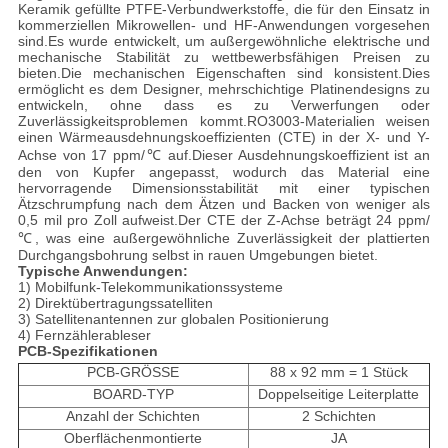
Keramik gefüllte PTFE-Verbundwerkstoffe, die für den Einsatz in
kommerziellen Mikrowellen- und HF-Anwendungen vorgesehen
sind.Es wurde entwickelt, um außergewöhnliche elektrische und
mechanische Stabilität zu wettbewerbsfähigen Preisen zu
bieten.Die mechanischen Eigenschaften sind konsistent.Dies
ermöglicht es dem Designer, mehrschichtige Platinendesigns zu
entwickeln, ohne dass es zu Verwerfungen oder
Zuverlässigkeitsproblemen kommt.RO3003-Materialien weisen
einen Wärmeausdehnungskoeffizienten (CTE) in der X- und Y-
Achse von 17 ppm/℃ auf.Dieser Ausdehnungskoeffizient ist an
den von Kupfer angepasst, wodurch das Material eine
hervorragende Dimensionsstabilität mit einer typischen
Ätzschrumpfung nach dem Ätzen und Backen von weniger als
0,5 mil pro Zoll aufweist.Der CTE der Z-Achse beträgt 24 ppm/
℃, was eine außergewöhnliche Zuverlässigkeit der plattierten
Durchgangsbohrung selbst in rauen Umgebungen bietet.
Typische Anwendungen:
1) Mobilfunk-Telekommunikationssysteme
2) Direktübertragungssatelliten
3) Satellitenantennen zur globalen Positionierung
4) Fernzählerableser
PCB-Spezifikationen
PCB-GRÖSSE
88 x 92 mm = 1 Stück
BOARD-TYP
Doppelseitige Leiterplatte
Anzahl der Schichten
2 Schichten
Oberflächenmontierte
JA