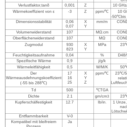
Verlustfaktor,tanδ
0,001
Z
10 GHz
Wärmekoeffizient von ε
-3
Z
ppm/
℃
10 G
-50
℃
bis
Dimensionsstabilität
0,06
X
mm/m
COND
0,07
Y
Volumenwiderstand
10
7
MΩ.cm
COND
Oberflächenwiderstand
10
7
MΩ
COND
Zugmodul
930
X
MPa
23
823
Y
Feuchtigkeitsaufnahme
0,04
%
D48/
Spezifische Wärme
0,9
j/g/k
Wärmeleitfähigkeit
0,5
W/M/K
50
Der
17
X
ppm/
℃
23
℃
/
Wärmeausdehnungskoeffizient
16
Y
relat
25
Z
Luftfeuch
(-55 bis 288
℃
)
Td
500
℃
TGA
Dichte
2.1
gm/cm
23
3
Kupferschälfestigkeit
12.7
Ib/in.
1 Unze
nac
Lötschw
Entflammbarkeit
V-0
Kompatibel mit bleifreiem
Ja
Prozess