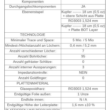
Komponenten
Durchgangslochkomponenten
JA
Ebenenstapel
Kupfer ------- 18 um (0,5 oz)
+ obere Schicht aus Platte
RO3003 1,524 mm
Kupfer ------- 18 um (0,5 oz)
+ Platte BOT Layer
TECHNOLOGIE
Minimaler Trace und Space:
5 Mio. / 5 Mio
Mindest-/Höchstanzahl an Löchern:
0,4 mm / 5,2 mm
Anzahl verschiedener Löcher:
7
Anzahl Bohrlöcher:
95
Anzahl gefräster Schlitze:
0
Anzahl interner Aussparungen:
3
Impedanzkontrolle:
NEIN
Anzahl Goldfinger:
0
PLATTENMATERIAL
Glasepoxidharz:
RO3003 1,524 mm
Endgültige Folie außen:
1 Unze
Endfolie innen:
N / A
Endgültige Höhe der Leiterplatte:
1,6 mm ±10 %