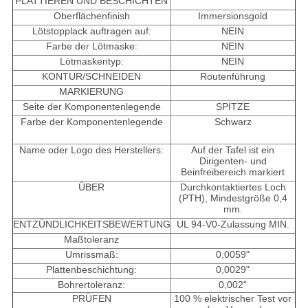
PLATTIEREN UND BESCHICHTEN
Oberflächenfinish
Immersionsgold
Lötstopplack auftragen auf:
NEIN
Farbe der Lötmaske:
NEIN
Lötmaskentyp:
NEIN
KONTUR/SCHNEIDEN
Routenführung
MARKIERUNG
Seite der Komponentenlegende
SPITZE
Farbe der Komponentenlegende
Schwarz
Name oder Logo des Herstellers:
Auf der Tafel ist ein
Dirigenten- und
Beinfreibereich markiert
ÜBER
Durchkontaktiertes Loch
(PTH), Mindestgröße 0,4
mm.
ENTZÜNDLICHKEITSBEWERTUNG
UL 94-V0-Zulassung MIN.
Maßtoleranz
Umrissmaß:
0,0059"
Plattenbeschichtung:
0,0029"
Bohrertoleranz:
0,002"
PRÜFEN
100 % elektrischer Test vor