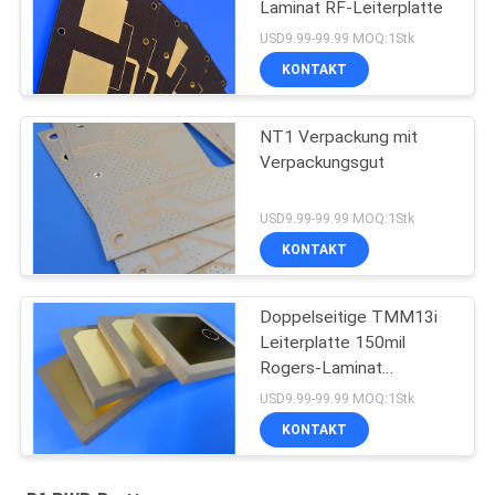
Laminat RF-Leiterplatte
USD9.99-99.99 MOQ:1Stk
KONTAKT
NT1 Verpackung mit
Verpackungsgut
USD9.99-99.99 MOQ:1Stk
KONTAKT
Doppelseitige TMM13i
Leiterplatte 150mil
Rogers-Laminat
Hochfrequenzschaltungen
USD9.99-99.99 MOQ:1Stk
KONTAKT