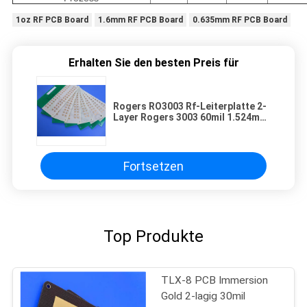
1oz RF PCB Board
1.6mm RF PCB Board
0.635mm RF PCB Board
Erhalten Sie den besten Preis für
Rogers RO3003 Rf-Leiterplatte 2-
Layer Rogers 3003 60mil 1.524mm
PWB mit niedrigem DK3.0 und
niedrigem DF 0,001
Fortsetzen
Top Produkte
TLX-8 PCB Immersion
Gold 2-lagig 30mil