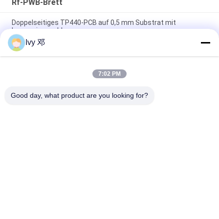
Rf-PWB-Brett
Doppelseitiges TP440-PCB auf 0,5 mm Substrat mit
Immersionsgold
Ivy 邓
Doppelseitiges CER-10 Hochfrequenz-PCB 30 Millimeter
Laminat-Immersionssilber
7:02 PM
5 mil Dicke WL-CT300 PCB 2-Schicht schwarz Seidenfläche
reines Gold
Good day, what product are you looking for?
Beliebte Kategorien
Alle
Rf-PWB-Brett
Rogers PWB-Brett
Takonisches PWB
PTFE PWB-Brett
F4B PCB
Multilayer -PCB