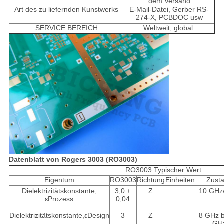
dem Versand
Art des zu liefernden Kunstwerks
E-Mail-Datei, Gerber RS-
274-X, PCBDOC usw
SERVICE BEREICH
Weltweit, global.
Datenblatt von Rogers 3003 (RO3003)
RO3003 Typischer Wert
Eigentum
RO3003
Richtung
Einheiten
Zust
Dielektrizitätskonstante,
3,0 ±
Z
10 GHz
εProzess
0,04
Dielektrizitätskonstante,εDesign
3
Z
8 GHz b
GH