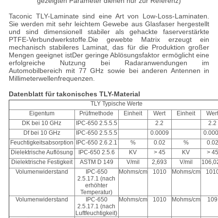
gezeigten Parameter dienen nur zur Referenz)
Taconic TLY-Laminate sind eine Art von Low-Loss-Laminaten.
Sie werden mit sehr leichtem Gewebe aus Glasfaser hergestellt
und sind dimensionell stabiler als gehackte faserverstärkte
PTFE-Verbundwerkstoffe.Die gewebte Matrix erzeugt ein
mechanisch stabileres Laminat, das für die Produktion großer
Mengen geeignet istDer geringe Ablösungsfaktor ermöglicht eine
erfolgreiche Nutzung bei Radaranwendungen im
Automobilbereich mit 77 GHz sowie bei anderen Antennen in
Millimeterwellenfrequenzen.
Datenblatt für takonisches TLY-Material
TLY Typische Werte
Eigentum
Prüfmethode
Einheit
Wert
Einheit
Wer
DK bei 10 GHz
IPC-650 2.5.5.5
2.2
2.2
Df bei 10 GHz
IPC-650 2.5.5.5
0.0009
0.00
Feuchtigkeitsabsorption
IPC-650 2.6.2.1
%
0.02
%
0.0
Dielektrische Auflösung
IPC-650 2.5.6
KV
> 45
KV
> 4
Dielektrische Festigkeit
ASTM D 149
V/mil
2,693
V/mil
106,0
Volumenwiderstand
IPC-650
Mohms/cm
1010
Mohms/cm
101
2.5.17.1 (nach
erhöhter
Temperatur)
Volumenwiderstand
IPC-650
Mohms/cm
1010
Mohms/cm
109
2.5.17.1 (nach
Luftfeuchtigkeit)