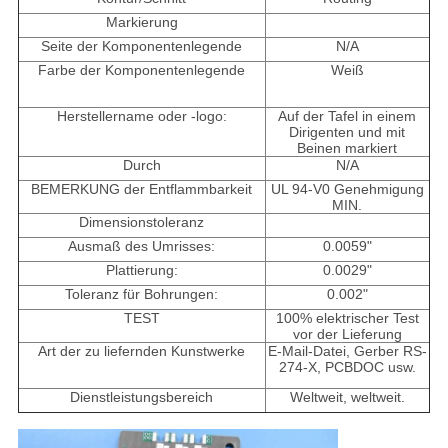
Markierung
Seite der Komponentenlegende
N/A
Farbe der Komponentenlegende
Weiß
Herstellername oder -logo:
Auf der Tafel in einem
Dirigenten und mit
Beinen markiert
Durch
N/A
BEMERKUNG der Entflammbarkeit
UL 94-V0 Genehmigung
MIN.
Dimensionstoleranz
Ausmaß des Umrisses:
0.0059"
Plattierung:
0.0029"
Toleranz für Bohrungen:
0.002"
TEST
100% elektrischer Test
vor der Lieferung
Art der zu liefernden Kunstwerke
E-Mail-Datei, Gerber RS-
274-X, PCBDOC usw.
Dienstleistungsbereich
Weltweit, weltweit.