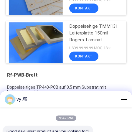
KONTAKT
Doppelseitige TMM13i
Leiterplatte 150mil
Rogers-Laminat
Hochfrequenzschaltungen
USD9.99-99.99 MOQ:1Stk
KONTAKT
Rf-PWB-Brett
Doppelseitiges TP440-PCB auf 0,5 mm Substrat mit
Immersionsgold
Ivy 邓
Doppelseitiges CER-10 Hochfrequenz-PCB 30 Millimeter
Laminat-Immersionssilber
9:42 PM
5 mil Dicke WL-CT300 PCB 2-Schicht schwarz Seidenfläche
reines Gold
Good day, what product are you looking for?