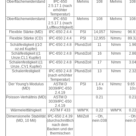
Oberflächenwiderstand
IPC-650
Mehms
108
Mehms
108
2.5.17.1 (nach
erhöhter
Temperatur)
Oberflächenwiderstand
IPC-650
Mehms
108
Mehms
108
2.5.17.1 (nach
Luftfeuchtigkeit)
Flexible Stärke (MD)
IPC-650 2.4.4
PSI
14,057
N/mm
96.9
2
Flexible Stärke (CD)
IPC-650 2.4.4
PSI
12,955
N/mm
89.3
2
Schälfestigkeit ((1⁄2
IPC-650 2.4.8
Pfund/Zoll
11
N/mm
1.9
oz.ed Kupfer)
Schälfestigkeit ((1
IPC-650 2.4.8
Pfund/Zoll
16
N/mm
2.8
Unze.CL1 Kupfer)
Schalenfestigkeit ((1
IPC-650 2.4.8
Pfund/Zoll
17
N/mm
3.0
Unze..CV1 Kupfer)
Schalenfestigkeit
IPC-650 2.4.8
Pfund/Zoll
13
N/mm
2.3
(nach erhöhter
Temperatur)
Der Young's Modulus
ASTM D
PSI
1.4 x
N/mm
9.65 
2
(MD)
3039/IPC-650
10
10
6
3
2.4.19
Poisson-Verhältnis (MD)
ASTM D
0.21
0.2
3039/IPC-650
2.4.19
Wärmeleitfähigkeit
ASTM F 433
W/M*K
0.22
W/M*K
0.2
Dimensionelle Stabilität
IPC-650 2.4.39
Mil/Zoll
- Oh,
- Oh
(MD, 10 Mil)
(durchschnittlich
nein.038
nein.
nach dem
Backen und der
thermischen