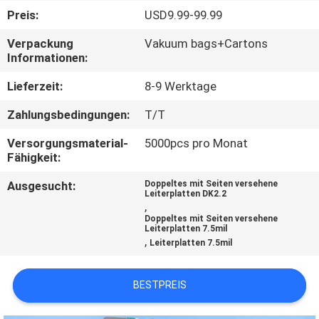
Preis:
USD9.99-99.99
QUALITÄTSKONTROLLE
Verpackung
Vakuum bags+Cartons
Informationen:
KONTAKT
Lieferzeit:
8-9 Werktage
MIT
Zahlungsbedingungen:
T/T
UNS
Versorgungsmaterial-
5000pcs pro Monat
Fähigkeit:
NEUIGKEITEN
Ausgesucht:
Doppeltes mit Seiten versehene
Leiterplatten DK2.2
,
FÄLLE
Doppeltes mit Seiten versehene
Leiterplatten 7.5mil
,
Leiterplatten 7.5mil
SITEMAP
BESTPREIS
DATENSCHUTZRICHTLINIE