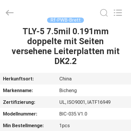
Bicheng
Electronics
Technology
Co.,
Ltd.
Rf-PWB-Brett
All
Rights
Reserved.
TLY-5 7.5mil 0.191mm
ZU
doppelte mit Seiten
HAUSE
versehene Leiterplatten mit
PRODUKTE
DK2.2
VIDEOS
Herkunftsort:
China
Markenname:
Bicheng
ÜBER
Zertifizierung:
UL, ISO9001, IATF16949
UNS
Modellnummer:
BIC-035.V1.0
WERKSBESICHTIGUNG
Min Bestellmenge:
1pcs