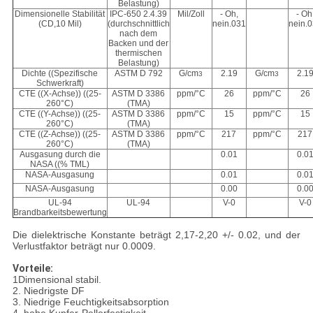
Belastung)
Dimensionelle Stabilität
IPC-650 2.4.39
Mil/Zoll
- Oh,
- Oh
(CD,10 Mil)
(durchschnittlich
nein.031
nein.
nach dem
Backen und der
thermischen
Belastung)
Dichte ((Spezifische
ASTM D 792
G/cm
2.19
G/cm
2.1
3
3
Schwerkraft)
CTE ((X-Achse)) ((25-
ASTM D 3386
ppm/
°C
26
ppm/
°C
26
260
°C
)
(TMA)
CTE ((Y-Achse)) ((25-
ASTM D 3386
ppm/
°C
15
ppm/
°C
15
260
°C
)
(TMA)
CTE ((Z-Achse)) ((25-
ASTM D 3386
ppm/
°C
217
ppm/
°C
217
260
°C
)
(TMA)
Ausgasung durch die
0.01
0.0
NASA ((% TML)
NASA-Ausgasung
0.01
0.0
NASA-Ausgasung
0.00
0.0
UL-94
UL-94
V-0
V-0
Brandbarkeitsbewertung
Die dielektrische Konstante beträgt 2,17-2,20 +/- 0.02, und der
Verlustfaktor beträgt nur 0.0009.
Vorteile:
1Dimensional stabil.
2. Niedrigste DF
3. Niedrige Feuchtigkeitsabsorption