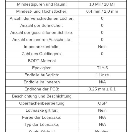
Mindestspuren und Raum:
10 Mil / 10 Mil
Mindest- und Höchstlöcher:
0.4 mm / 2,0 mm
Anzahl der verschiedenen Löcher:
0
Anzahl der Bohrlöcher:
0
Anzahl der geschliffenen Schlitze:
0
Anzahl der inneren Ausschnitte:
0
Impedanzkontrolle:
Nein
Zahl des Goldfingers:
0
BORT-Material
Epoxiglas:
TLY-5
Endfolie äußerlich:
1 Unze
Endfolie im Inneren
N/A
Endhöhe der PCB:
0.25 mm ± 0.1
Beschichtung und Beschichtung
Oberflächenbearbeitung
OSP
Lötmaske gilt für:
Nein
Farbe der Lötmaske:
N/A
Typ der Lötmaske:
N/A
Kontur/Schnitt
Routing