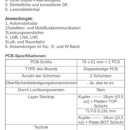
4. hohe Kupfer-Pellerfestigkeit
5. Einheitliche und konsistente DK
6. Laserablatierbar
Anwendungen:
1. Automobilradar
2Satelliten- und Mobilfunkkommunikation
3Leistungsverstärker
4. LNB, LNA, LNC
5Luft- und Raumfahrt
6. Anwendungen im Ka-, E- und W-Band
PCB-Spezifikationen
PCB-Größe
76 x 51 mm = 1 PCS
TYPE des Boards
Doppelseitige PCB
Anzahl der Schichten
2 Schichten
Oberflächenbefestigungskomponenten
- Ja, das ist es.
Durch Lochkomponenten
Nein
Layer Stackup
Kupfer ------- 18um ((0,5
oz) + Platten-TOP-
Schicht
TLY-5 0,191 mm
Kupfer ------- 18um ((0,5
oz) + Platte BOT Schicht
Technik