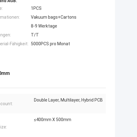
and AGB:
e:
1PCS
rmationen:
Vakuum bags+Cartons
8-9 Werktage
ngen:
T/T
ial-Fähigkeit:
5000PCS pro Monat
00mm
Double Layer, Multilayer, Hybrid PCB
 count:
≤400mm X 500mm
ize: