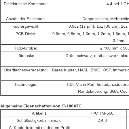
Dielektrische Konstante:
4.4 bei 1 G
Anzahl der Schichten:
Doppelschicht, Mehrschic
Kupfergewicht:
0.5oz (17 μm), 1oz (35 μm), 2oz
PCB-Dicke:
0.6mm, 0.8mm, 1.0mm, 1.2mm, 1.6mm, 
3.2mm
PCB-Größe:
≤ 400 mm x 5
Lötmaske:
Grün, schwarz, matt schwarz, blau, 
Oberflächenveredelung:
Bares Kupfer, HASL, ENIG, OSP, Immersio
Technologie:
HDI, Via in Pad, Impedanzsteuerun
Randplattierung, BGA, Coun
Allgemeine Eigenschaften von IT-180ATC
Artikel 1
IPC TM-650
Schälfestigkeit, minimale
2.4.8
A. Kupferfolie mit niedrigem Profil