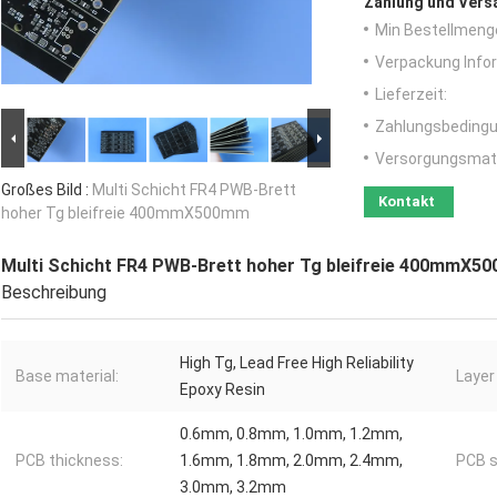
Zahlung und Vers
Min Bestellmeng
Verpackung Info
Lieferzeit:
Zahlungsbedingu
Versorgungsmater
Großes Bild :
Multi Schicht FR4 PWB-Brett
Kontakt
hoher Tg bleifreie 400mmX500mm
Multi Schicht FR4 PWB-Brett hoher Tg bleifreie 400mmX5
Beschreibung
High Tg, Lead Free High Reliability
Base material:
Layer
Epoxy Resin
0.6mm, 0.8mm, 1.0mm, 1.2mm,
PCB thickness:
1.6mm, 1.8mm, 2.0mm, 2.4mm,
PCB s
3.0mm, 3.2mm