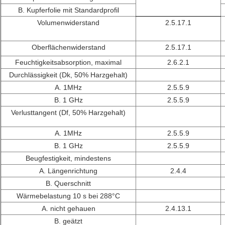
B. Kupferfolie mit Standardprofil
Volumenwiderstand
2.5.17.1
Oberflächenwiderstand
2.5.17.1
Feuchtigkeitsabsorption, maximal
2.6.2.1
Durchlässigkeit (Dk, 50% Harzgehalt)
A. 1MHz
2.5.5.9
B. 1 GHz
2.5.5.9
Verlusttangent (Df, 50% Harzgehalt)
A. 1MHz
2.5.5.9
B. 1 GHz
2.5.5.9
Beugfestigkeit, mindestens
A. Längenrichtung
2.4.4
B. Querschnitt
Wärmebelastung 10 s bei 288°C
A. nicht gehauen
2.4.13.1
B. geätzt