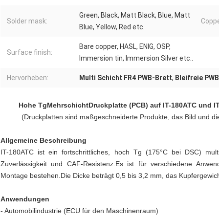
Green, Black, Matt Black, Blue, Matt
Solder mask:
Coppe
Blue, Yellow, Red etc.
Bare copper, HASL, ENIG, OSP,
Surface finish:
Immersion tin, Immersion Silver etc..
Hervorheben:
Multi Schicht FR4 PWB-Brett
,
Bleifreie PWB
Hohe Tg
Mehrschicht
Druckplatte (PCB) auf IT-180ATC und 
(Druckplatten sind maßgeschneiderte Produkte, das Bild und di
Allgemeine Beschreibung
IT-180ATC ist ein fortschrittliches, hoch Tg (175°C bei DSC) mult
Zuverlässigkeit und CAF-Resistenz.Es ist für verschiedene Anwen
Montage bestehen.Die Dicke beträgt 0,5 bis 3,2 mm, das Kupfergewich
Anwendungen
- Automobilindustrie (ECU für den Maschinenraum)