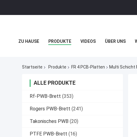
ZU HAUSE
PRODUKTE
VIDEOS
ÜBER UNS
DATENSCHUTZRICHTLINIE
FÄLLE
Startseite
Produkte
FR 4 PCB-Platten
Multi Schich
ALLE PRODUKTE
Rf-PWB-Brett
(353)
Rogers PWB-Brett
(241)
Takonisches PWB
(20)
PTFE PWB-Brett
(16)