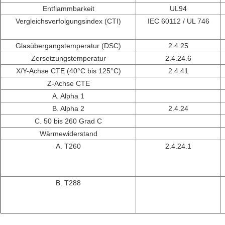
Entflammbarkeit
UL94
Vergleichsverfolgungsindex (CTI)
IEC 60112 / UL 746
Glasübergangstemperatur (DSC)
2.4.25
Zersetzungstemperatur
2.4.24.6
X/Y-Achse CTE (40°C bis 125°C)
2.4.41
Z-Achse CTE
A. Alpha 1
B. Alpha 2
2.4.24
C. 50 bis 260 Grad C
Wärmewiderstand
A. T260
2.4.24.1
B. T288