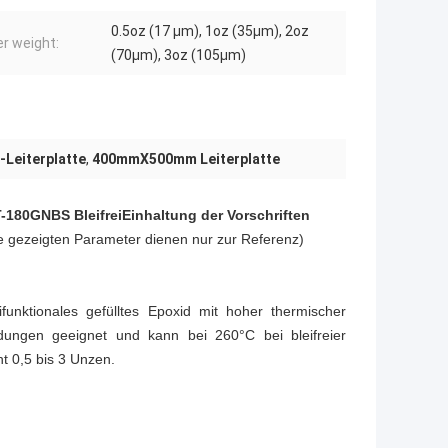
0.5oz (17 µm), 1oz (35µm), 2oz
r weight:
(70µm), 3oz (105µm)
-Leiterplatte
,
400mmX500mm Leiterplatte
IT-180GNBS
Bleifrei
Einhaltung der Vorschriften
e gezeigten Parameter dienen nur zur Referenz)
ifunktionales gefülltes Epoxid mit hoher thermischer
dungen geeignet und kann bei 260°C bei bleifreier
t 0,5 bis 3 Unzen.