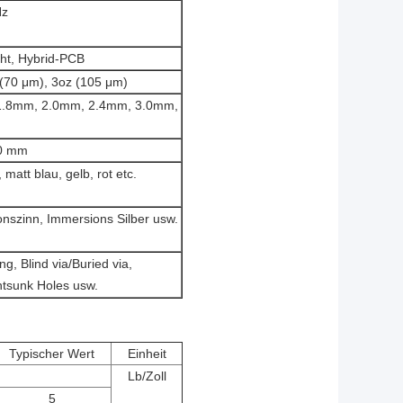
Hz
ht, Hybrid-PCB
 (70 μm), 3oz (105 μm)
1.8mm, 2.0mm, 2.4mm, 3.0mm,
00 mm
matt blau, gelb, rot etc.
nszinn, Immersions Silber usw.
g, Blind via/Buried via,
tsunk Holes usw.
Typischer Wert
Einheit
Lb/Zoll
5