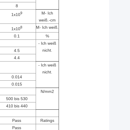
8
M
- Ich
9
1x10
weiß.
-cm
M
- Ich weiß.
8
1x10
0.1
%
- Ich weiß
nicht.
4.5
4.4
- Ich weiß
nicht.
0.014
0.015
N/mm2
500 bis 530
410 bis 440
Pass
Ratings
Pass