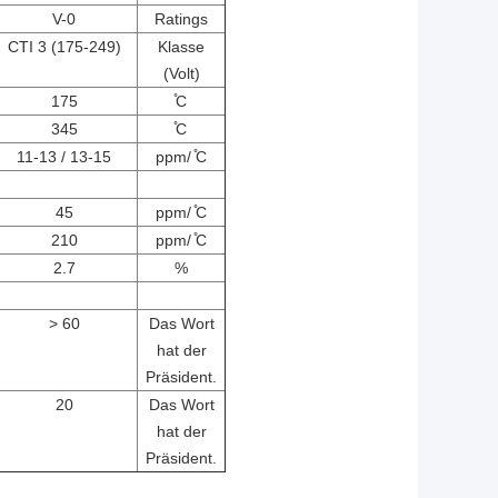
V-0
Ratings
CTI 3 (175-249)
Klasse
(Volt)
175
̊C
345
̊C
11-13 / 13-15
ppm/ ̊C
45
ppm/ ̊C
210
ppm/ ̊C
2.7
%
> 60
Das Wort
hat der
Präsident.
20
Das Wort
hat der
Präsident.