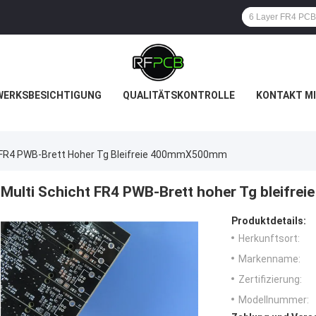
WERKSBESICHTIGUNG
QUALITÄTSKONTROLLE
KONTAKT MI
t FR4 PWB-Brett Hoher Tg Bleifreie 400mmX500mm
Multi Schicht FR4 PWB-Brett hoher Tg bleif
Produktdetails:
Herkunftsort:
Markenname:
Zertifizierung:
Modellnummer: