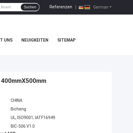
Referenzen
|
German
Suchen
T UNS
NEUIGKEITEN
SITEMAP
reie 400mmX500mm
CHINA
Bicheng
UL, ISO9001, IATF16949
BIC-506.V1.0