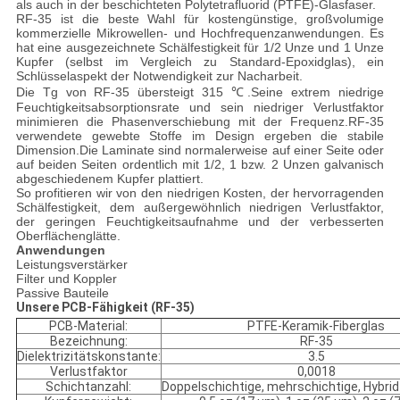
als auch in der beschichteten Polytetrafluorid (PTFE)-Glasfaser.
RF-35 ist die beste Wahl für kostengünstige, großvolumige
kommerzielle Mikrowellen- und Hochfrequenzanwendungen. Es
hat eine ausgezeichnete Schälfestigkeit für 1/2 Unze und 1 Unze
Kupfer (selbst im Vergleich zu Standard-Epoxidglas), ein
Schlüsselaspekt der Notwendigkeit zur Nacharbeit.
Die Tg von RF-35 übersteigt 315 ℃.Seine extrem niedrige
Feuchtigkeitsabsorptionsrate und sein niedriger Verlustfaktor
minimieren die Phasenverschiebung mit der Frequenz.RF-35
verwendete gewebte Stoffe im Design ergeben die stabile
Dimension.Die Laminate sind normalerweise auf einer Seite oder
auf beiden Seiten ordentlich mit 1/2, 1 bzw. 2 Unzen galvanisch
abgeschiedenem Kupfer plattiert.
So profitieren wir von den niedrigen Kosten, der hervorragenden
Schälfestigkeit, dem außergewöhnlich niedrigen Verlustfaktor,
der geringen Feuchtigkeitsaufnahme und der verbesserten
Oberflächenglätte.
Anwendungen
Leistungsverstärker
Filter und Koppler
Passive Bauteile
Unsere PCB-Fähigkeit (RF-35)
PCB-Material:
PTFE-Keramik-Fiberglas
Bezeichnung:
RF-35
Dielektrizitätskonstante:
3.5
Verlustfaktor
0,0018
Schichtanzahl:
Doppelschichtige, mehrschichtige, Hybrid