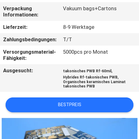
Verpackung
Vakuum bags+Cartons
QUALITÄTSKONTROLLE
Informationen:
Lieferzeit:
8-9 Werktage
KONTAKT
Zahlungsbedingungen:
T/T
MIT
Versorgungsmaterial-
5000pcs pro Monat
UNS
Fähigkeit:
Ausgesucht:
,
takonisches PWB Rf-60mil
NEUIGKEITEN
,
Hybrides Rf-takonisches PWB
Organisches keramisches Laminat
takonisches PWB
FÄLLE
BESTPREIS
SITEMAP
DATENSCHUTZRICHTLINIE