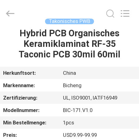
Bicheng
Electronics
Technology
Co.,
Ltd.
Takonisches PWB
All
Rights
Reserved.
Hybrid PCB Organisches
ZU
Keramiklaminat RF-35
HAUSE
Taconic PCB 30mil 60mil
PRODUKTE
Herkunftsort:
China
VIDEOS
Markenname:
Bicheng
Zertifizierung:
UL, ISO9001, IATF16949
ÜBER
Modellnummer:
BIC-171.V1.0
UNS
Min Bestellmenge:
1pcs
WERKSBESICHTIGUNG
Preis:
USD9.99-99.99