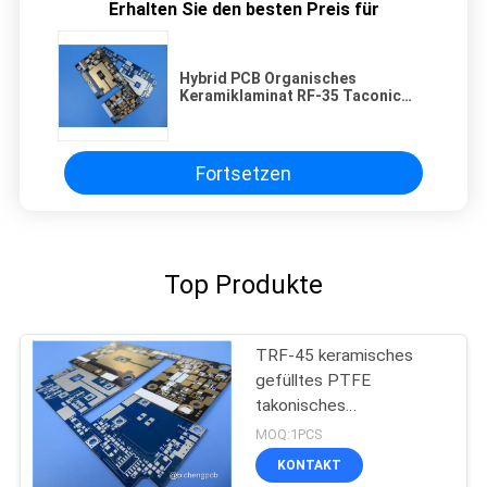
Erhalten Sie den besten Preis für
Hybrid PCB Organisches
Keramiklaminat RF-35 Taconic
PCB 30mil 60mil
Fortsetzen
Top Produkte
TRF-45 keramisches
gefülltes PTFE
takonisches
HochfrequenzpWB für
MOQ:1PCS
GPS-Antenne
KONTAKT