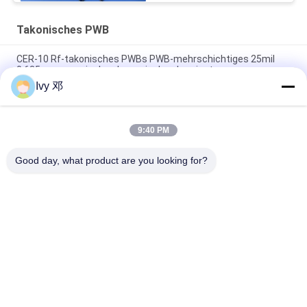
Takonisches PWB
CER-10 Rf-takonisches PWBs PWB-mehrschichtiges 25mil
0.635mm organisches keramisches Laminat
Ivy 邓
Takonisches Telex-Rf-PWB-Brett
Verstärker-Doppeltes RF-60TC hoher Leistung versah
9:40 PM
takonische Schwarz-Lötmittel-Masken-Beschichtung PWBs
30mil mit Seiten
Good day, what product are you looking for?
Beliebte Kategorien
Alle
Rf-PWB-Brett
Rogers PWB-Brett
Takonisches PWB
PTFE PWB-Brett