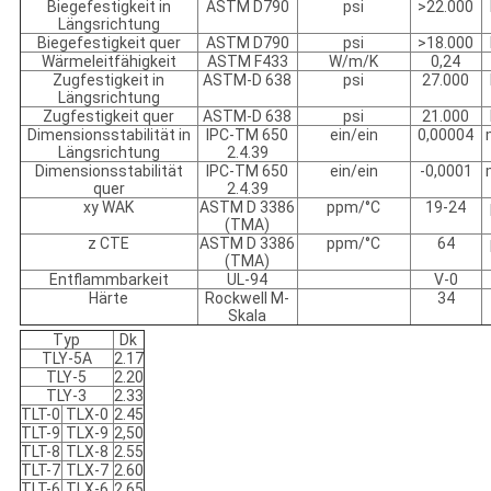
Biegefestigkeit in
ASTM D790
psi
>22.000
Längsrichtung
Biegefestigkeit quer
ASTM D790
psi
>18.000
Wärmeleitfähigkeit
ASTM F433
W/m/K
0,24
Zugfestigkeit in
ASTM-D 638
psi
27.000
Längsrichtung
Zugfestigkeit quer
ASTM-D 638
psi
21.000
Dimensionsstabilität in
IPC-TM 650
ein/ein
0,00004
Längsrichtung
2.4.39
Dimensionsstabilität
IPC-TM 650
ein/ein
-0,0001
quer
2.4.39
xy WAK
ASTM D 3386
ppm/°C
19-24
(TMA)
z CTE
ASTM D 3386
ppm/°C
64
(TMA)
Entflammbarkeit
UL-94
V-0
Härte
Rockwell M-
34
Skala
Typ
Dk
TLY-5A
2.17
TLY-5
2.20
TLY-3
2.33
TLT-0
TLX-0
2.45
TLT-9
TLX-9
2,50
TLT-8
TLX-8
2.55
TLT-7
TLX-7
2.60
TLT-6
TLX-6
2.65