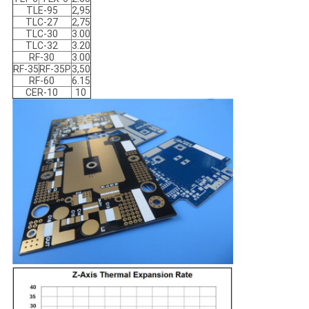
TLE-95
2,95
TLC-27
2,75
TLC-30
3.00
TLC-32
3.20
RF-30
3.00
RF-35
RF-35P
3,50
RF-60
6.15
CER-10
10