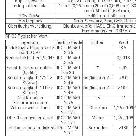
Kupfergewicht:
0,5 oz (17 µm), 1 oz (35 µm), 2 oz 
Leiterplattendicke:
10 mil (0,254 mm);20 mil (0,508 mm), 30
mm), 60 mil (1,524 mm)
PCB-Größe:
≤400 mm x 500 mm
Lötstopplack:
Grün, Schwarz, Blau, Gelb, Rot u
Oberflächenveredlung:
Blankes Kupfer, HASL, ENIG, Immersio
Immersionszinn, OSP etc..
RF-35 Typischer Wert
Eigentum
Testmethode
Einheit
Wert
Dielektrizitätskonstante
IPC-TM 650
3.5
bei 1,9 GHz
2.5.5
Verlustfaktor bei 1,9 GHz
IPC-TM 650
0,0018
2.5.5
Feuchtigkeitsaufnahme
IPC-TM 650
%
0,02
(0,060")
2.6.2.1
Schälfestigkeit (1/2 oz.
IPC-TM 650
lbs./linearer Zoll
>8.0
Kupfer)
2.4.8
Schälfestigkeit (1 Unze
IPC-TM 650
lbs./linearer Zoll
>10.0
Kupfer)
2.4.8
Dielektrischer
IPC-TM 650
kV
41
Zusammenbruch
2.5.6
Volumenwiderstand
IPC-TM 650
Ohm/cm
1,26 x 109
2.5.17.1
Oberflächenwiderstand
IPC-TM 650
Mohm
1,46 x 108
2.5.17.1
Lichtbogenbeständigkeit
IPC TM 650
Sekunden
>180
S
2.5.1