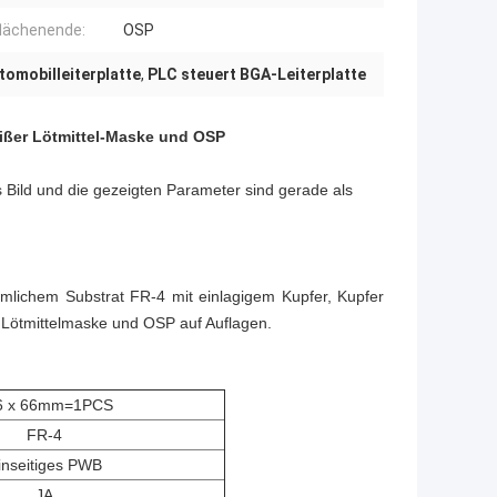
lächenende:
OSP
omobilleiterplatte
,
PLC steuert BGA-Leiterplatte
ißer Lötmittel-Maske und OSP
 Bild und die gezeigten Parameter sind gerade als
mlichem Substrat FR-4 mit einlagigem Kupfer, Kupfer
r Lötmittelmaske und OSP auf Auflagen.
6 x 66mm=1PCS
FR-4
inseitiges PWB
JA