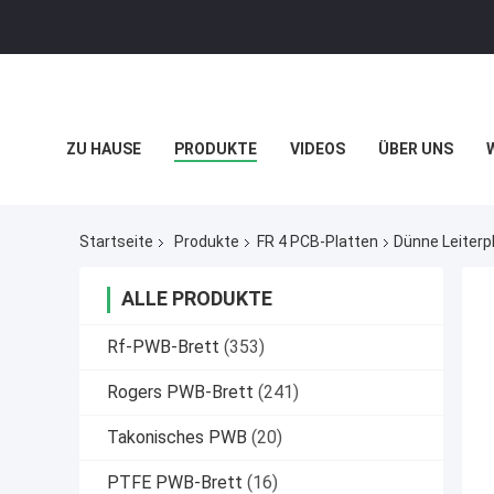
ZU HAUSE
PRODUKTE
VIDEOS
ÜBER UNS
DATENSCHUTZRICHTLINIE
FÄLLE
Startseite
Produkte
FR 4 PCB-Platten
Dünne Leiterp
ALLE PRODUKTE
Rf-PWB-Brett
(353)
Rogers PWB-Brett
(241)
Takonisches PWB
(20)
PTFE PWB-Brett
(16)