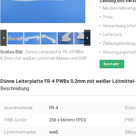
Zahlung und Vers
Min Bestellmeng
Preis:
Verpackung Info
Lieferzeit:
Zahlungsbedingu
Großes Bild :
Dünne Leiterplatte FR-4 PWBs
Versorgungsmater
0.2mm mit weißer Lötmittel-Maske und OSP
Kontakt
Dünne Leiterplatte FR-4 PWBs 0.2mm mit weißer Lötmitte
Beschreibung
Grundmaterial:
FR-4
Schic
PWB-Größe:
256 x 66mm=1PCS
PWB-S
Lötmittelmaske:
weiß
Silks