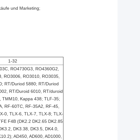
käufe und Marketing;
;
;
1-32
03C, RO4730G3, RO4360G2,
, RO3006, RO3010, RO3035,
; RT/Duriod 5880; RT/Duriod
002, RT/Duroid 6010, RT/duroid
 TMM10, Kappa 438; TLF-35;
, RF-60TC, RF-35A2, RF-45,
X-0, TLX-6, TLX-7, TLX-8; TLX-
PTFE F4B (DK2.2 DK2.65 DK2.85
DK3.2, DK3.38, DK3.5, DK4.0,
K10.2); AD450, AD600, AD1000,