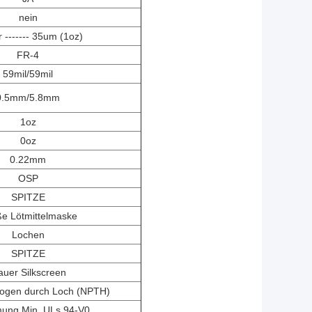
nein
 ------- 35um (1oz)
FR-4
59mil/59mil
0.5mm/5.8mm
1oz
0oz
0.22mm
OSP
SPITZE
e Lötmittelmaske
Lochen
SPITZE
auer Silkscreen
zogen durch Loch (NPTH)
ung Min. ULs 94-V0.