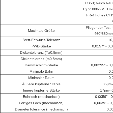
TC350; Nelco N40
Tg S1000-2M, TU-8
FR-4 hohes CTI
M
Fliegender Test:
Maximale Größe
460*380mm,
Brett-Entwurfs-Toleranz
±
0
PWB-Stärke
0,0157" - 0
Dickentoleranz (T≥0.8mm)
Dickentoleranz (t<0.8mm)
Dämmschicht-Stärke
0,00295" - 0
Minimale Bahn
0,
Minimaler Raum
0,
Äußere kupferne Stärke
35µm-
Innere kupferne Stärke
17µm--3
Bohrloch (mechanisch)
0,0059" - 
Fertiges Loch (mechanisch)
0,0039" - 
DiameterTolerance (mechanisch)
0,0