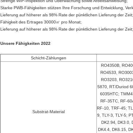
Strenge WIP-Inspektion und Überwachung sowie Arbeitsanweisung;
Starke PWB-Fähigkeiten stützen Ihre Forschung und Entwicklung, Ver
Lieferung auf höherer als 98% Rate der pünktlichen Lieferung der Zeit
Fähigkeit des Ertrages 30000㎡ pro Monat;
Lieferung auf höherer als 98% Rate der pünktlichen Lieferung der Zeit
Unsere Fähigkeiten 2022
Schicht-Zählungen
RO4350B, RO40
RO4533, RO3003
RO3203, RO3210
5870, RT/Duriod 6
6035HTC; TMM4,
RF-35TC, RF-60A
RF-10, TRF-45; TL
Substrat-Material
9, TLY-3, TLY-5; 
DK2.94, DK3.0, 
DK4.4, DK6.15, D