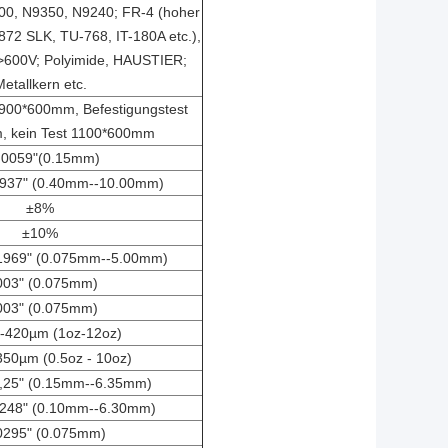
00, N9350, N9240; FR-4 (hoher
72 SLK, TU-768, IT-180A etc.),
>600V; Polyimide, HAUSTIER;
etallkern etc.
 900*600mm, Befestigungstest
 kein Test 1100*600mm
,0059"(
0.15mm)
,3937" (0.40mm--10.00mm)
±8%
±10%
,1969" (0.075mm--5.00mm)
003" (0.075mm)
003" (0.075mm)
-420µm (1oz-12oz)
50µm (0.5oz - 10oz)
0,25" (0.15mm--6.35mm)
0,248" (0.10mm--6.30mm)
0295" (0.075mm)