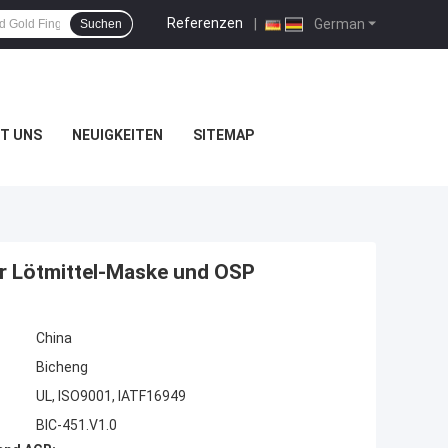
Referenzen
|
German
Suchen
T UNS
NEUIGKEITEN
SITEMAP
er Lötmittel-Maske und OSP
China
Bicheng
UL, ISO9001, IATF16949
BIC-451.V1.0