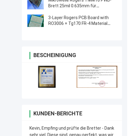
Mikrowelle Rogers TMM10 PWB-
Brett 25mil 0.635mm für
dielektrische Polarisatoren
3-Layer Rogers PCB Board with
RO3006 + Tg170 FR-4 Material
0.86mm Thickness and 98mm x
30mm Size
BESCHEINIGUNG
KUNDEN-BERICHTE
Kevin, Empfing und prüfte die Bretter - Dank
sehr viel. Diese sind, genau perfekt, was wir