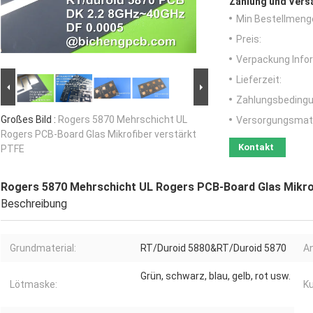
Zahlung und Vers
Min Bestellmeng
Preis:
Verpackung Info
Lieferzeit:
Zahlungsbedingu
Großes Bild :
Rogers 5870 Mehrschicht UL
Versorgungsmater
Rogers PCB-Board Glas Mikrofiber verstärkt
Kontakt
PTFE
Rogers 5870 Mehrschicht UL Rogers PCB-Board Glas Mikro
Beschreibung
Grundmaterial:
RT/Duroid 5880&RT/Duroid 5870
An
Grün, schwarz, blau, gelb, rot usw.
Lötmaske:
Ku