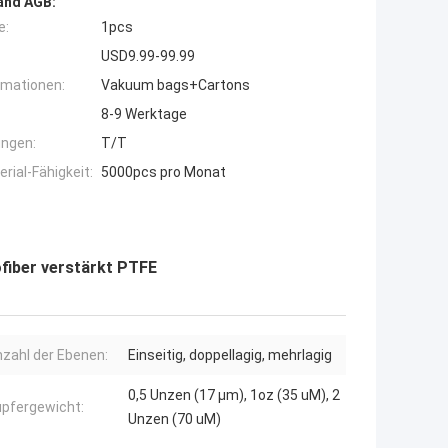
and AGB:
e:
1pcs
USD9.99-99.99
rmationen:
Vakuum bags+Cartons
8-9 Werktage
ngen:
T/T
ial-Fähigkeit:
5000pcs pro Monat
fiber verstärkt PTFE
zahl der Ebenen:
Einseitig, doppellagig, mehrlagig
0,5 Unzen (17 µm), 1oz (35 uM), 2
pfergewicht:
Unzen (70 uM)