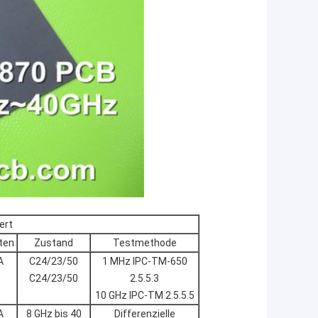
ert
ten
Zustand
Testmethode
A
C24/23/50
1 MHz IPC-TM-650
C24/23/50
2.5.5.3
10 GHz IPC-TM 2.5.5.5
A
8 GHz bis 40
Differenzielle