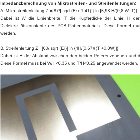
Impedanzberechnung von Mikrostreifen- und Streifenleitungen:
A. Mikrostreifenleitung Z ={87/[ sqrt (Er+ 1,41)]} ln [5,98 H/(0,8 W+T)]
Dabei ist W die Linienbreite, T die Kupferdicke der Linie, H d
Dielektrizitätskonstante des PCB-Plattenmaterials. Diese Formel 
werden.
B. Streifenleitung Z =[60/ sqrt (Er)] ln {4H/[0,67π(T +0,8W)]}
Dabei ist H der Abstand zwischen den beiden Referenzebenen und die
Diese Formel muss bei W/H<0,35 und T/H<0,25 angewendet werden.