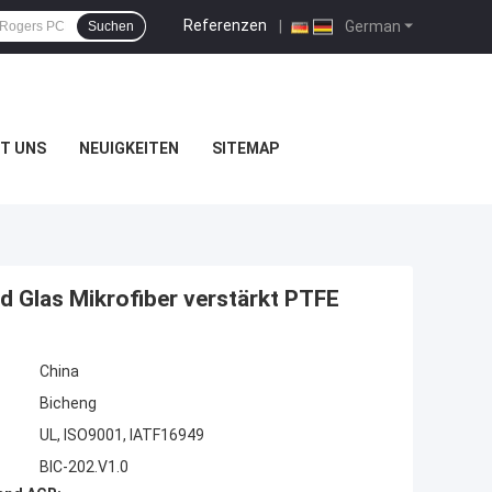
Referenzen
|
German
Suchen
T UNS
NEUIGKEITEN
SITEMAP
 Glas Mikrofiber verstärkt PTFE
China
Bicheng
UL, ISO9001, IATF16949
BIC-202.V1.0