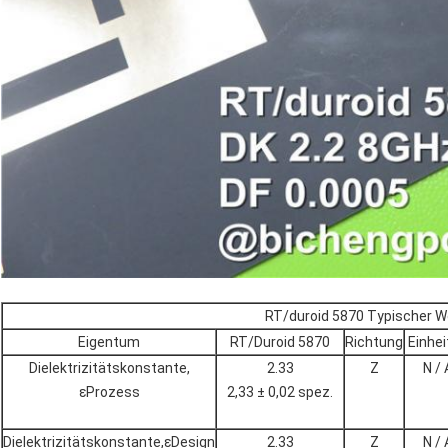
RT/duroid 5870 Typischer W
Eigentum
RT/Duroid 5870
Richtung
Einhei
Dielektrizitätskonstante,
2.33
Z
N / 
εProzess
2,33 ± 0,02 spez.
Dielektrizitätskonstante,εDesign
2.33
Z
N / 