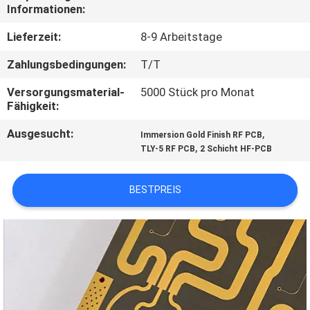
Informationen:
QUALITÄTSKONTROLLE
Lieferzeit:
8-9 Arbeitstage
Zahlungsbedingungen:
T/T
KONTAKT
Versorgungsmaterial-
5000 Stück pro Monat
MIT
Fähigkeit:
UNS
Ausgesucht:
,
Immersion Gold Finish RF PCB
,
TLY-5 RF PCB
2 Schicht HF-PCB
NEUIGKEITEN
BESTPREIS
FÄLLE
SITEMAP
DATENSCHUTZRICHTLINIE