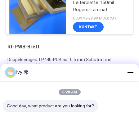
Leiterplatte 150mil
Rogers-Laminat
Hochfrequenzschaltungen
USD9.99-99.99 MOQ:1Stk
KONTAKT
Rf-PWB-Brett
Doppelseitiges TP440-PCB auf 0,5 mm Substrat mit
Immersionsgold
Ivy 邓
Doppelseitiges CER-10 Hochfrequenz-PCB 30 Millimeter
Laminat-Immersionssilber
8:28 AM
5 mil Dicke WL-CT300 PCB 2-Schicht schwarz Seidenfläche
reines Gold
Good day, what product are you looking for?
Beliebte Kategorien
Alle
Rf-PWB-Brett
Rogers PWB-Brett