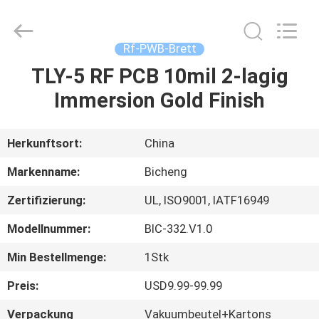
Bicheng
Electronics
Technology
Co.,
Ltd.
Rf-PWB-Brett
All
Rights
Reserved.
TLY-5 RF PCB 10mil 2-lagig
ZU
Immersion Gold Finish
HAUSE
PRODUKTE
Herkunftsort:
China
Markenname:
Bicheng
VIDEOS
Zertifizierung:
UL, ISO9001, IATF16949
Modellnummer:
BIC-332.V1.0
ÜBER
UNS
Min Bestellmenge:
1Stk
Preis:
USD9.99-99.99
WERKSBESICHTIGUNG
Verpackung
Vakuumbeutel+Kartons