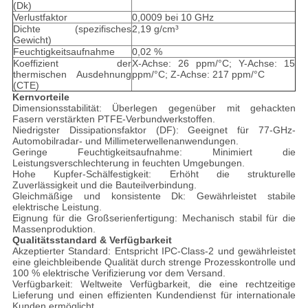
(Dk)
Verlustfaktor
0,0009 bei 10 GHz
Dichte (spezifisches
2,19 g/cm³
Gewicht)
Feuchtigkeitsaufnahme
0,02 %
Koeffizient der
X-Achse: 26 ppm/°C; Y-Achse: 15
thermischen Ausdehnung
ppm/°C; Z-Achse: 217 ppm/°C
(CTE)
Kernvorteile
Dimensionsstabilität: Überlegen gegenüber mit gehackten
Fasern verstärkten PTFE-Verbundwerkstoffen.
Niedrigster Dissipationsfaktor (DF): Geeignet für 77-GHz-
Automobilradar- und Millimeterwellenanwendungen.
Geringe Feuchtigkeitsaufnahme: Minimiert die
Leistungsverschlechterung in feuchten Umgebungen.
Hohe Kupfer-Schälfestigkeit: Erhöht die strukturelle
Zuverlässigkeit und die Bauteilverbindung.
Gleichmäßige und konsistente Dk: Gewährleistet stabile
elektrische Leistung.
Eignung für die Großserienfertigung: Mechanisch stabil für die
Massenproduktion.
Qualitätsstandard & Verfügbarkeit
Akzeptierter Standard: Entspricht IPC-Class-2 und gewährleistet
eine gleichbleibende Qualität durch strenge Prozesskontrolle und
100 % elektrische Verifizierung vor dem Versand.
Verfügbarkeit: Weltweite Verfügbarkeit, die eine rechtzeitige
Lieferung und einen effizienten Kundendienst für internationale
Kunden ermöglicht.