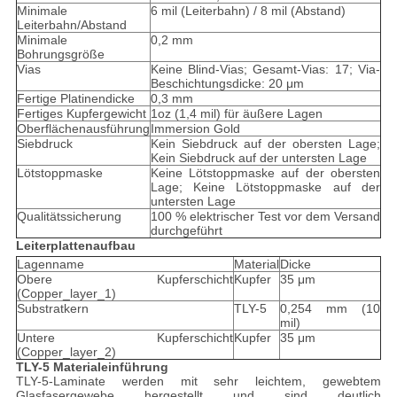
Minimale
6 mil (Leiterbahn) / 8 mil (Abstand)
Leiterbahn/Abstand
Minimale
0,2 mm
Bohrungsgröße
Vias
Keine Blind-Vias; Gesamt-Vias: 17; Via-
Beschichtungsdicke: 20 μm
Fertige Platinendicke
0,3 mm
Fertiges Kupfergewicht
1oz (1,4 mil) für äußere Lagen
Oberflächenausführung
Immersion Gold
Siebdruck
Kein Siebdruck auf der obersten Lage;
Kein Siebdruck auf der untersten Lage
Lötstoppmaske
Keine Lötstoppmaske auf der obersten
Lage; Keine Lötstoppmaske auf der
untersten Lage
Qualitätssicherung
100 % elektrischer Test vor dem Versand
durchgeführt
Leiterplattenaufbau
Lagenname
Material
Dicke
Obere Kupferschicht
Kupfer
35 μm
(Copper_layer_1)
Substratkern
TLY-5
0,254 mm (10
mil)
Untere Kupferschicht
Kupfer
35 μm
(Copper_layer_2)
TLY-5 Materialeinführung
TLY-5-Laminate werden mit sehr leichtem, gewebtem
Glasfasergewebe hergestellt und sind deutlich