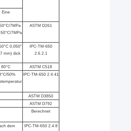
Eine
/50°C/7MPa
ASTM D261
150°C/7MPa
50°C 0,050"
IPC-TM-650
27 mm) dick
2.6.2.1
80°C
ASTM C518
3°C/50%
IPC-TM-650 2.4.41
stemperatur
ASTM D3850
ASTM D792
Berechnet
ach dem
IPC-TM-650 2.4.8