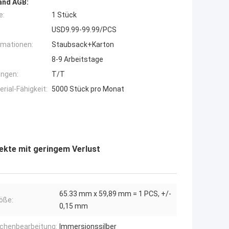
and AGB:
e:
1 Stück
USD9.99-99.99/PCS
rmationen:
Staubsack+Karton
8-9 Arbeitstage
ngen:
T/T
ial-Fähigkeit:
5000 Stück pro Monat
ekte mit geringem Verlust
65.33 mm x 59,89 mm = 1 PCS, +/-
öße:
0,15 mm
ächenbearbeitung:
Immersionssilber