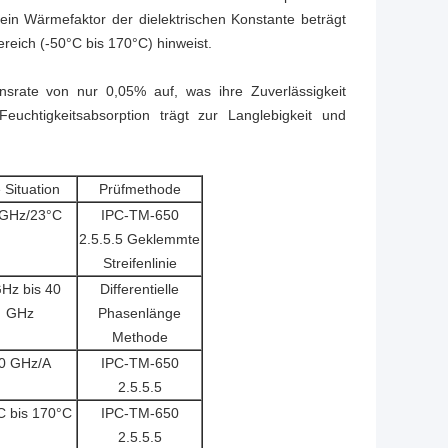
ein Wärmefaktor der dielektrischen Konstante beträgt
reich (-50°C bis 170°C) hinweist.
onsrate von nur 0,05% auf, was ihre Zuverlässigkeit
uchtigkeitsabsorption trägt zur Langlebigkeit und
 Situation
Prüfmethode
 GHz/23°C
IPC-TM-650
2.5.5.5 Geklemmte
Streifenlinie
Hz bis 40
Differentielle
GHz
Phasenlänge
Methode
0 GHz/A
IPC-TM-650
2.5.5.5
C bis 170°C
IPC-TM-650
2.5.5.5