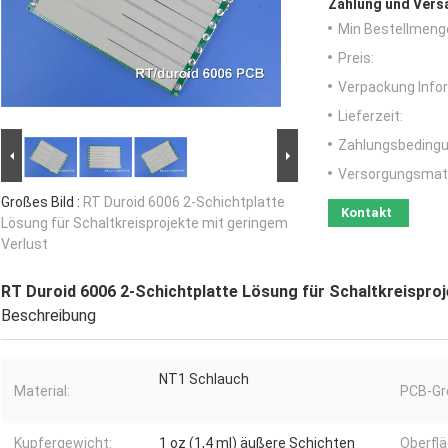
Zahlung und Vers
Min Bestellmeng
Preis:
Verpackung Info
Lieferzeit:
Zahlungsbedingu
Versorgungsmater
Großes Bild :
RT Duroid 6006 2-Schichtplatte
Kontakt
Lösung für Schaltkreisprojekte mit geringem
Verlust
RT Duroid 6006 2-Schichtplatte Lösung für Schaltkreisproj
Beschreibung
NT1 Schlauch
Material:
PCB-Gr
Kupfergewicht:
1 oz (1,4 ml) äußere Schichten
Oberfl