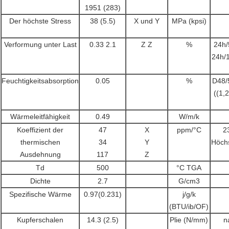
1951 (283)
Der höchste Stress
38 (5.5)
X und Y
MPa (kpsi)
Verformung unter Last
0.33 2.1
Z Z
%
24h
24h/
Feuchtigkeitsabsorption
0.05
%
D48/
((1,
Wärmeleitfähigkeit
0.49
W/m/k
Koeffizient der
47
X
ppm/°C
2
thermischen
34
Y
Höch
Ausdehnung
117
Z
Td
500
°C TGA
Dichte
2.7
G/cm3
Spezifische Wärme
0.97(0.231)
j/g/k
(BTU/ib/OF)
Kupferschalen
14.3 (2.5)
Plie (N/mm)
n