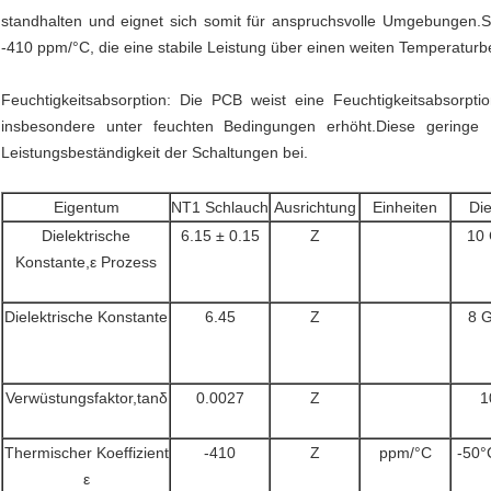
standhalten und eignet sich somit für anspruchsvolle Umgebungen.S
-410 ppm/°C, die eine stabile Leistung über einen weiten Temperaturbe
Feuchtigkeitsabsorption: Die PCB weist eine Feuchtigkeitsabsorpti
insbesondere unter feuchten Bedingungen erhöht.Diese geringe Fe
Leistungsbeständigkeit der Schaltungen bei.
Eigentum
NT1 Schlauch
Ausrichtung
Einheiten
Die
Dielektrische
6.15 ± 0.15
Z
10
Konstante,ε Prozess
Dielektrische Konstante
6.45
Z
8 G
Verwüstungsfaktor,tanδ
0.0027
Z
1
Thermischer Koeffizient
-410
Z
ppm/°C
-50°
ε