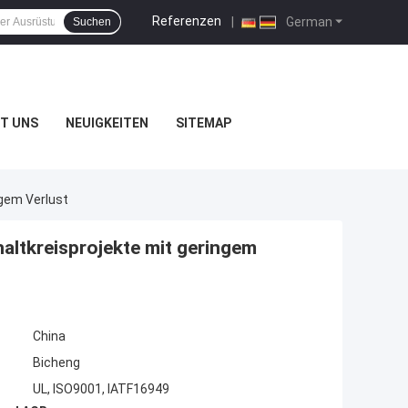
Referenzen
|
German
Suchen
T UNS
NEUIGKEITEN
SITEMAP
ngem Verlust
altkreisprojekte mit geringem
China
Bicheng
UL, ISO9001, IATF16949