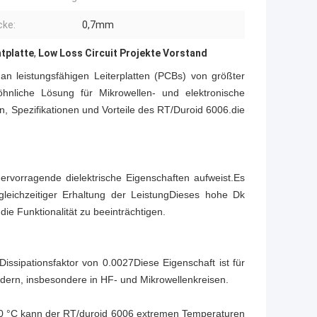
cke:
0,7mm
tplatte
,
Low Loss Circuit Projekte Vorstand
 an leistungsfähigen Leiterplatten (PCBs) von größter
nliche Lösung für Mikrowellen- und elektronische
en, Spezifikationen und Vorteile des RT/Duroid 6006.die
ervorragende dielektrische Eigenschaften aufweist.Es
 gleichzeitiger Erhaltung der LeistungDieses hohe Dk
ie Funktionalität zu beeinträchtigen.
Dissipationsfaktor von 0.0027Diese Eigenschaft ist für
dern, insbesondere in HF- und Mikrowellenkreisen.
 500 °C kann der RT/duroid 6006 extremen Temperaturen