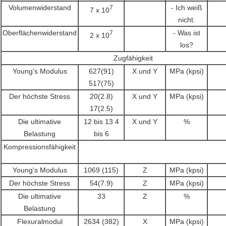
Volumenwiderstand
- Ich weiß
7
7 x 10
nicht.
Oberflächenwiderstand
- Was ist
7
2 x 10
los?
Zugfähigkeit
Young's Modulus
627(91)
X und Y
MPa (kpsi)
517(75)
Der höchste Stress
20(2.8)
X und Y
MPa (kpsi)
17(2.5)
Die ultimative
12 bis 13 4
X und Y
%
Belastung
bis 6
Kompressionsfähigkeit
Young's Modulus
1069 (115)
Z
MPa (kpsi)
Der höchste Stress
54(7.9)
Z
MPa (kpsi)
Die ultimative
33
Z
%
Belastung
Flexuralmodul
2634 (382)
X
MPa (kpsi)