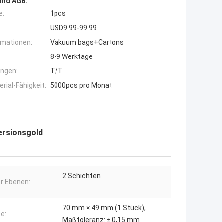
and AGB:
e:
1pcs
USD9.99-99.99
rmationen:
Vakuum bags+Cartons
8-9 Werktage
ngen:
T/T
ial-Fähigkeit:
5000pcs pro Monat
ersionsgold
2 Schichten
r Ebenen:
70 mm × 49 mm (1 Stück),
e:
Maßtoleranz: ± 0,15 mm