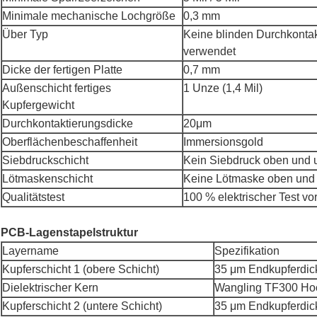
Minimale mechanische Lochgröße
0,3 mm
Über Typ
Keine blinden Durchkonta
verwendet
Dicke der fertigen Platte
0,7 mm
Außenschicht fertiges
1 Unze (1,4 Mil)
Kupfergewicht
Durchkontaktierungsdicke
20μm
Oberflächenbeschaffenheit
Immersionsgold
Siebdruckschicht
Kein Siebdruck oben und 
Lötmaskenschicht
Keine Lötmaske oben und
Qualitätstest
100 % elektrischer Test v
PCB-Lagenstapelstruktur
Layername
Spezifikation
Kupferschicht 1 (obere Schicht)
35 μm Endkupferdic
Dielektrischer Kern
Wangling TF300 Hoc
Kupferschicht 2 (untere Schicht)
35 μm Endkupferdic