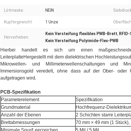
Lötmaske:
NEIN
Siebdruck
Kupfergewicht:
1 Unze
Oberfläc
Kein Versteifung flexibles PWB-Brett
,
RFID-
Hervorheben:
Kein Versteifung Polyimide-Flex-PWB
Hierbei handelt es sich um einen maßgeschneidert
Leiterplatte
Hergestellt mit dem dielektrischen Hochleistungssub
Mikrowellen- und Millimeterwellenschaltungen und Min
Immersionsgold veredelt, ohne dass auf der Ober- oder 
aufgetragen wird.
PCB-Spezifikation
Parameterelement
Spezifikation
Grundmaterial
Hochfrequenz-Dielektrik
Anzahl der Ebenen
2 Schichten starre Leiterpl
Brettabmessungen
70 mm × 49 mm (1 Stück),
Minimale Spur/Leerzeichen
5 Mil / 5 Mil