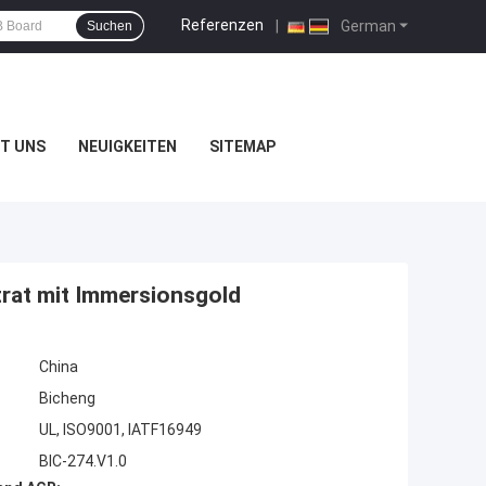
Referenzen
|
German
Suchen
T UNS
NEUIGKEITEN
SITEMAP
rat mit Immersionsgold
China
Bicheng
UL, ISO9001, IATF16949
BIC-274.V1.0