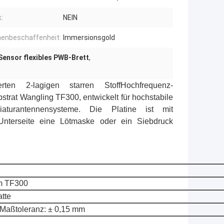
:
NEIN
henbeschaffenheit:
Immersionsgold
Sensor flexibles PWB-Brett
,
en 2-lagigen starren Stoff
Hochfrequenz-
strat Wangling TF300, entwickelt für hochstabile
iaturantennensysteme. Die Platine ist mit
Unterseite eine Lötmaske oder ein Siebdruck
um TF300
atte
 Maßtoleranz: ± 0,15 mm