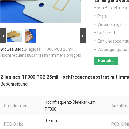
Zahlung und Vers
Min Bestellmeng
Preis:
Verpackung Info
Lieferzeit:
Zahlungsbedingu
Großes Bild :
2-lagiges TF300 PCB 25mil
Versorgungsmater
Hochfrequenzsubstrat mit Immersionsgold
Kontakt
2-lagiges TF300 PCB 25mil Hochfrequenzsubstrat mit Imm
Beschreibung
Hochfrequenz-Dielektrikum
Grundmaterial:
Anzahl de
TF300
0,7 mm
PCB-Dicke:
PCB-Größ