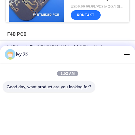
USD9.99-99.99/PCS MOQ:1 Stück
KONTAKT
F4B PCB
0.508mm F4BTD350S PCB 2-Schicht-PCB mit hoher
Wärmeleitfähigkeit
Ivy 邓
Doppelseitiges F4BTMS450 PCB 0,508 mm Substrat mit
HASL-Bleifrei
1:52 AM
60mil F4BME275 PCB 2-Schicht Schwarze Lötmaske
Good day, what product are you looking for?
Beliebte Kategorien
Alle
Rf-PWB-Brett
Rogers PWB-Brett