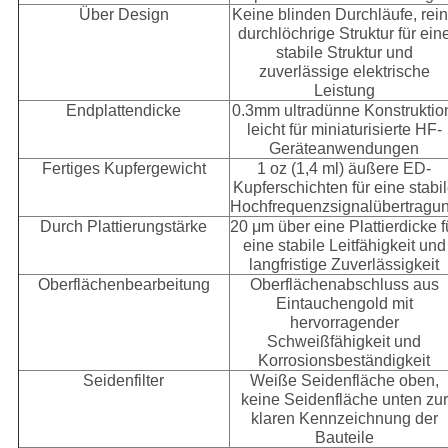
Über Design
Keine blinden Durchläufe, rei
durchlöchrige Struktur für ein
stabile Struktur und
zuverlässige elektrische
Leistung
Endplattendicke
0.3mm ultradünne Konstruktio
leicht für miniaturisierte HF-
Geräteanwendungen
Fertiges Kupfergewicht
1 oz (1,4 ml) äußere ED-
Kupferschichten für eine stabi
Hochfrequenzsignalübertragu
Durch Plattierungstärke
20 μm über eine Plattierdicke f
eine stabile Leitfähigkeit und
langfristige Zuverlässigkeit
Oberflächenbearbeitung
Oberflächenabschluss aus
Eintauchengold mit
hervorragender
Schweißfähigkeit und
Korrosionsbeständigkeit
Seidenfilter
Weiße Seidenfläche oben,
keine Seidenfläche unten zur
klaren Kennzeichnung der
Bauteile