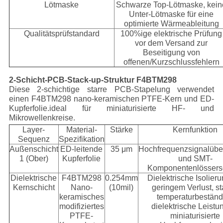
Lötmaske
Schwarze Top-Lötmaske, kein
Unter-Lötmaske für eine
optimierte Wärmeableitung
Qualitätsprüfstandard
100%ige elektrische Prüfung
vor dem Versand zur
Beseitigung von
offenen/Kurzschlussfehlern
2-Schicht-PCB-Stack-up-Struktur F4BTM298
Diese 2-schichtige starre PCB-Stapelung verwendet
einen F4BTM298 nano-keramischen PTFE-Kern und ED-
Kupferfolie.ideal für miniaturisierte HF- und
Mikrowellenkreise.
Layer-
Material-
Stärke
Kernfunktion
Sequenz
Spezifikation
Außenschicht
ED-leitende
35 μm
Hochfrequenzsignalübe
1 (Ober)
Kupferfolie
und SMT-
Komponentenlössers
Dielektrische
F4BTM298
0.254mm
Dielektrische Isolieru
Kernschicht
Nano-
(10mil)
geringem Verlust, st
keramisches
temperaturbeständ
modifiziertes
dielektrische Leistun
PTFE-
miniaturisierte