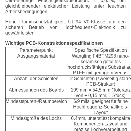
Ultra-niedrige Feuchtigkeitsabsorption: ≤ 0,05%, bei
gleichbleibender elektrischer Leistung unter feuchten
Arbeitsbedingungen
Hohe Flammschutzfähigkeit: UL-94 V0-Klasse, um den
sicheren Betrieb von Hochfrequenz-Elektronik zu
gewährleisten
Wichtige PCB-Konstruktionsspezifikationen
Parameterpunkt
Spezifische Spezifikation
Ausgangsmaterial
Wangling F4BTM298 nano-
keramisch gefülltes
hochdrucksfähiges Substrat a
PTFE mit geringem Verlust
Anzahl der Schichten
2 Schichten (zweiseitig starr
PCB-Struktur)
Abmessungen des Boards
109 mm × 54,5 mm (Toleranz
von ± 0,15 mm, 1 Stück)
Mindestspuren-/Raumbereich
6/9 mils, geeignet für feine
Hochfrequenz-Schaltkreis-
Layout
Mindestgröße des Lochs
0.4mm, unterstützt kompakte
Komponenten-Layout und
präzise Lochverarbeitung