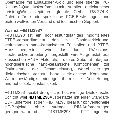
Oberfläche mit Eintauchen-Gold und eine strenge IPC-
Klasse-2-Qualitätskonformität.mit stabiler dielektrischer
LeistungWir akzeptieren globale Gerber RS-274-X-
Dateien für kundenspezifische PCB-Bestellungen und
bieten weltweiten Versand und technischen Support.
Was ist F4BTM298?
F4BTM298 ist ein hochleistungsfähiges modifiziertes
PTFE-Verbundlaminat, das mit Glasfaserkleidung,
verlustarmen nano-keramischen Füllstoffen und PTFE-
Harz hergestellt wird, das durch Präzisions-
Hochdruckverarbeitung hergestellt wird.Aufgerüstet aus
klassischen F4BM Materialien, dieses Substrat integriert
hochdilektrische nano-keramische Komponenten zur
Optimierung der Gesamtleistung, wobei geringer
dielektrischer Verlust, hohe dielektrische Konstante,
Wärmebeständigkeit,niedrige thermische Ausdehnung
und hohe Isolationsfestigkeit.
F4BTM298 besitzt die gleiche hochwertige Dielektrische
Schicht wie
F4BTME298
Ausgestattet mit einer Standard-
ED-Kupferfolie ist der F4BTM298 ideal für konventionelle
HF-Projekte ohne strenge PIM-Anforderungen
geeignet.während F4BTME298 RTF-umgekehrt