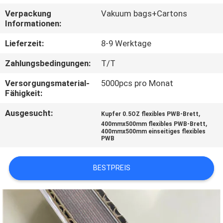
Verpackung
Vakuum bags+Cartons
QUALITÄTSKONTROLLE
Informationen:
Lieferzeit:
8-9 Werktage
KONTAKT
Zahlungsbedingungen:
T/T
MIT
Versorgungsmaterial-
5000pcs pro Monat
UNS
Fähigkeit:
Ausgesucht:
,
Kupfer 0.5OZ flexibles PWB-Brett
NEUIGKEITEN
,
400mmx500mm flexibles PWB-Brett
400mmx500mm einseitiges flexibles
PWB
FÄLLE
BESTPREIS
SITEMAP
DATENSCHUTZRICHTLINIE