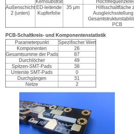
Kernsubstrat
Hochfrequenzkre
Außenschicht
ED-leitende
35 μm
Hilfsschaltfläche 
2 (unten)
Kupferfolie
Ausgleichsstellung
Gesamtstrukturstabili
PCB
PCB-Schaltkreis- und Komponentenstatistik
Parameterpunkt
Spezifischer Wert
Komponenten
26
Gesamtsumme der Pads
87
Durchlöcher
49
Spitzen-SMT-Pads
38
Unterste SMT-Pads
0
Durchgängen
31
Netze
2