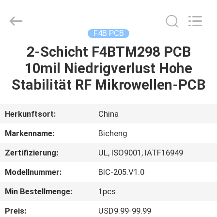
Bicheng
Electronics
Technology
Co.,
Ltd.
F4B PCB
All
Rights
Reserved.
2-Schicht F4BTM298 PCB
ZU
10mil Niedrigverlust Hohe
HAUSE
Stabilität RF Mikrowellen-PCB
PRODUKTE
Herkunftsort:
China
VIDEOS
Markenname:
Bicheng
Zertifizierung:
UL, ISO9001, IATF16949
ÜBER
Modellnummer:
BIC-205.V1.0
UNS
Min Bestellmenge:
1pcs
WERKSBESICHTIGUNG
Preis:
USD9.99-99.99