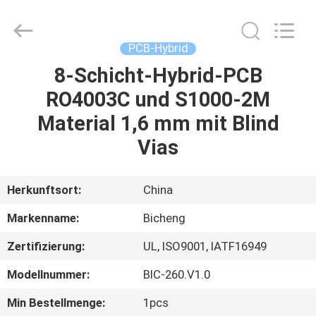
Bicheng
Electronics
Technology
Co.,
Ltd.
PCB-Hybrid
All
Rights
Reserved.
8-Schicht-Hybrid-PCB
ZU
RO4003C und S1000-2M
HAUSE
Material 1,6 mm mit Blind
PRODUKTE
Vias
VIDEOS
Herkunftsort:
China
Markenname:
Bicheng
ÜBER
Zertifizierung:
UL, ISO9001, IATF16949
UNS
Modellnummer:
BIC-260.V1.0
WERKSBESICHTIGUNG
Min Bestellmenge:
1pcs