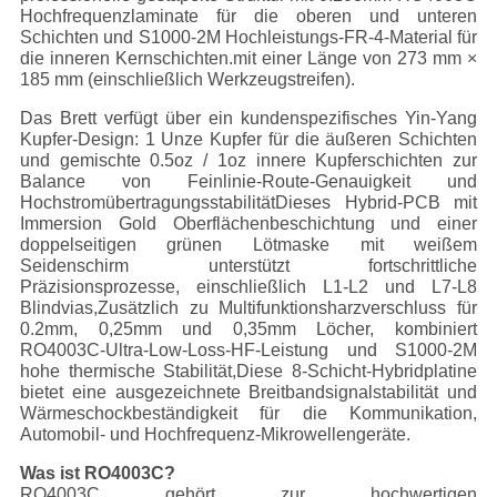
Hochfrequenzlaminate für die oberen und unteren
Schichten und S1000-2M Hochleistungs-FR-4-Material für
die inneren Kernschichten.mit einer Länge von 273 mm ×
185 mm (einschließlich Werkzeugstreifen).
Das Brett verfügt über ein kundenspezifisches Yin-Yang
Kupfer-Design: 1 Unze Kupfer für die äußeren Schichten
und gemischte 0.5oz / 1oz innere Kupferschichten zur
Balance von Feinlinie-Route-Genauigkeit und
HochstromübertragungsstabilitätDieses Hybrid-PCB mit
Immersion Gold Oberflächenbeschichtung und einer
doppelseitigen grünen Lötmaske mit weißem
Seidenschirm unterstützt fortschrittliche
Präzisionsprozesse, einschließlich L1-L2 und L7-L8
Blindvias,Zusätzlich zu Multifunktionsharzverschluss für
0.2mm, 0,25mm und 0,35mm Löcher, kombiniert
RO4003C-Ultra-Low-Loss-HF-Leistung und S1000-2M
hohe thermische Stabilität,Diese 8-Schicht-Hybridplatine
bietet eine ausgezeichnete Breitbandsignalstabilität und
Wärmeschockbeständigkeit für die Kommunikation,
Automobil- und Hochfrequenz-Mikrowellengeräte.
Was ist RO4003C?
RO4003C gehört zur hochwertigen