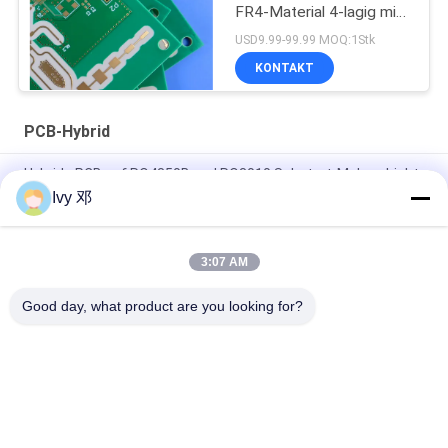
FR4-Material 4-lagig mit
vergrabenen Vias
USD9.99-99.99 MOQ:1Stk
KONTAKT
PCB-Hybrid
Hybride PCB auf RO4350B und RO3010 Substrat-Mehrschicht-
Leiterplatte
Ivy 邓
8-Schicht-Hybrid-PCB RO4003C und S1000-2M Material 1,6
mm mit Blind Vias
3:07 AM
Hybride PCB auf RO4350B und FR4, RT Duroid 5880 Materialien
Good day, what product are you looking for?
Beliebte Kategorien
Alle
Rf-PWB-Brett
Rogers PWB-Brett