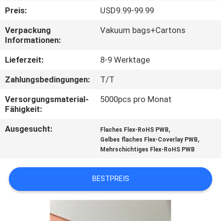
Preis:
USD9.99-99.99
QUALITÄTSKONTROLLE
Verpackung
Vakuum bags+Cartons
Informationen:
KONTAKT
Lieferzeit:
8-9 Werktage
MIT
Zahlungsbedingungen:
T/T
UNS
Versorgungsmaterial-
5000pcs pro Monat
Fähigkeit:
NEUIGKEITEN
Ausgesucht:
,
Flaches Flex-RoHS PWB
,
Gelbes flaches Flex-Coverlay PWB
FÄLLE
Mehrschichtiges Flex-RoHS PWB
SITEMAP
BESTPREIS
DATENSCHUTZRICHTLINIE