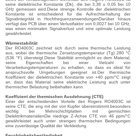
seine dielektrische Konstante (Dk), die bei 3,38 ± 0,05 bei 10
GHz gemessen wird.Diese strenge Kontrolle der dielektrischen
Konstante ist entscheidend für die Aufrechterhaltung der
Signalintegrität in HochfrequenzanwendungenDarüber hinaus
verfügt das PCB über einen Verlustfaktor von 0,0027 bei 10 GHz,
was einen minimalen Signalverlust und eine optimale Leistung
gewährleistet.
Wärmestabilität
Der RO4003C zeichnet sich durch seine thermische Leistung
aus, wobei die thermische Zersetzungstemperatur (Tg) 280 °C
(536 °F) übersteigt.Diese Stabilität ermöglicht es dem Material,
seine Eigenschaften bei einer Vielzahl von
Verarbeitungstemperaturen zu erhalten, so dass es ideal für
anspruchsvolle Umgebungen geeignet ist.Der thermische
Koeffizient der dielektrischen Konstante von +40 ppm/°C zeigt
an, dass das Material seine elektrische Leistung auch unter
thermischer Belastung beibehalten kann.
Koeffizient der thermischen Ausdehnung (CTE)
Einer der entscheidenden Vorteile des Rogers RO4003C ist
seine CTE, die eng mit der von Kupfer übereinstimmt.besonders
wichtig bei Mehrschichtplatten mit gemischten
DielektrikmaterialienDie niedrige Z-Achse CTE von 46 ppm/°C
gewährleistet auch unter strengen thermischen Bedingungen
eine zuverlässige Qualität der Verkleidung.
Feuchtigkeitsbeständigkeit