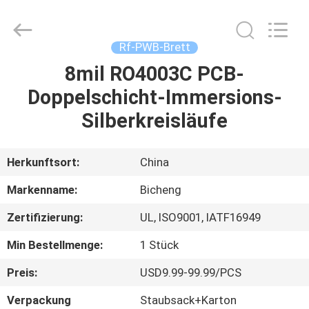
Bicheng
Electronics
Technology
Co.,
Ltd.
Rf-PWB-Brett
All
Rights
Reserved.
8mil RO4003C PCB-
ZU
Doppelschicht-Immersions-
HAUSE
Silberkreisläufe
PRODUKTE
Herkunftsort:
China
VIDEOS
Markenname:
Bicheng
Zertifizierung:
UL, ISO9001, IATF16949
ÜBER
Min Bestellmenge:
1 Stück
UNS
Preis:
USD9.99-99.99/PCS
WERKSBESICHTIGUNG
Verpackung
Staubsack+Karton