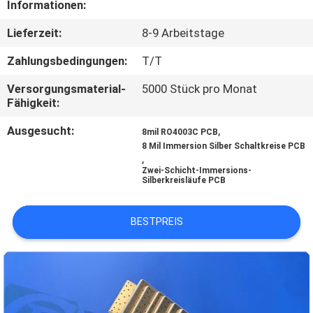
Informationen:
QUALITÄTSKONTROLLE
Lieferzeit:
8-9 Arbeitstage
Zahlungsbedingungen:
T/T
KONTAKT
Versorgungsmaterial-
5000 Stück pro Monat
MIT
Fähigkeit:
UNS
Ausgesucht:
,
8mil RO4003C PCB
8 Mil Immersion Silber Schaltkreise PCB
,
NEUIGKEITEN
Zwei-Schicht-Immersions-
Silberkreisläufe PCB
FÄLLE
BESTPREIS
SITEMAP
DATENSCHUTZRICHTLINIE