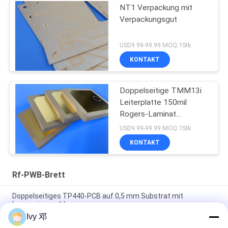
NT1 Verpackung mit
Verpackungsgut
USD9.99-99.99 MOQ:1Stk
KONTAKT
Doppelseitige TMM13i
Leiterplatte 150mil
Rogers-Laminat
Hochfrequenzschaltungen
USD9.99-99.99 MOQ:1Stk
KONTAKT
Rf-PWB-Brett
Doppelseitiges TP440-PCB auf 0,5 mm Substrat mit
Immersionsgold
Ivy 邓
Doppelseitiges CER-10 Hochfrequenz-PCB 30 Millimeter