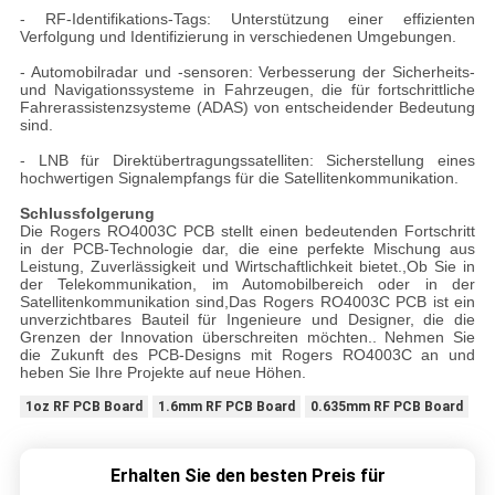
- RF-Identifikations-Tags: Unterstützung einer effizienten
Verfolgung und Identifizierung in verschiedenen Umgebungen.
- Automobilradar und -sensoren: Verbesserung der Sicherheits-
und Navigationssysteme in Fahrzeugen, die für fortschrittliche
Fahrerassistenzsysteme (ADAS) von entscheidender Bedeutung
sind.
- LNB für Direktübertragungssatelliten: Sicherstellung eines
hochwertigen Signalempfangs für die Satellitenkommunikation.
Schlussfolgerung
Die Rogers RO4003C PCB stellt einen bedeutenden Fortschritt
in der PCB-Technologie dar, die eine perfekte Mischung aus
Leistung, Zuverlässigkeit und Wirtschaftlichkeit bietet.,Ob Sie in
der Telekommunikation, im Automobilbereich oder in der
Satellitenkommunikation sind,Das Rogers RO4003C PCB ist ein
unverzichtbares Bauteil für Ingenieure und Designer, die die
Grenzen der Innovation überschreiten möchten.. Nehmen Sie
die Zukunft des PCB-Designs mit Rogers RO4003C an und
heben Sie Ihre Projekte auf neue Höhen.
1oz RF PCB Board
1.6mm RF PCB Board
0.635mm RF PCB Board
Erhalten Sie den besten Preis für