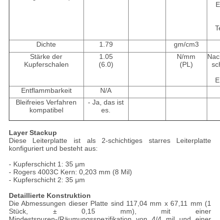
E
T
Dichte
1.79
gm/cm3
Stärke der
1.05
N/mm
Nac
Kupferschalen
(6.0)
(PL)
sc
E
Entflammbarkeit
N/A
Bleifreies Verfahren
- Ja, das ist
kompatibel
es.
Layer Stackup
Diese Leiterplatte ist als 2-schichtiges starres Leiterplatte
konfiguriert und besteht aus:
- Kupferschicht 1: 35 μm
- Rogers 4003C Kern: 0,203 mm (8 Mil)
- Kupferschicht 2: 35 μm
Detaillierte Konstruktion
Die Abmessungen dieser Platte sind 117,04 mm x 67,11 mm (1
Stück, ± 0,15 mm), mit einer
Mindestspuren-/Räumungsspezifikation von 4/4 mil und einer