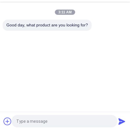
Laminat-Immersionssilber
3:11 AM
5 mil Dicke WL-CT300 PCB 2-Schicht schwarz Seidenfläche
reines Gold
Good day, what product are you looking for?
Beliebte Kategorien
Alle
Rf-PWB-Brett
Rogers PWB-Brett
Takonisches PWB
PTFE PWB-Brett
F4B PCB
Multilayer -PCB
PCB-Hybrid
HDI PWB-Brett
Fordern Sie ein Angebot