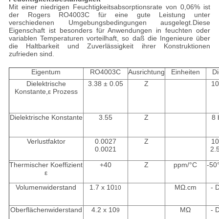
Mit einer niedrigen Feuchtigkeitsabsorptionsrate von 0,06% ist
der Rogers RO4003C für eine gute Leistung unter
verschiedenen Umgebungsbedingungen ausgelegt.Diese
Eigenschaft ist besonders für Anwendungen in feuchten oder
variablen Temperaturen vorteilhaft, so daß die Ingenieure über
die Haltbarkeit und Zuverlässigkeit ihrer Konstruktionen
zufrieden sind.
Eigentum
RO4003C
Ausrichtung
Einheiten
Di
Dielektrische
3.38 ± 0.05
Z
10
Konstante,ε Prozess
Dielektrische Konstante
3.55
Z
8 
Verlustfaktor
0.0027
Z
10
0.0021
2.
Thermischer Koeffizient
+40
Z
ppm/°C
-50
ε
Volumenwiderstand
1.7 x 10
MΩ.cm
- 
10
Oberflächenwiderstand
4.2 x 10
MΩ
- 
9