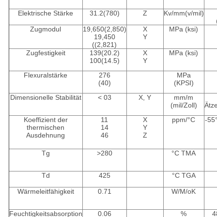
Elektrische Stärke
31.2(780)
Z
Kv/mm(v/mil)
Zugmodul
19,650(2,850)
X
MPa (ksi)
19,450
Y
((2,821)
Zugfestigkeit
139(20.2)
X
MPa (ksi)
100(14.5)
Y
Flexuralstärke
276
MPa
(40)
(KPSI)
Dimensionelle Stabilität
< 03
X, Y
mm/m
(mil/Zoll)
Ätz
Koeffizient der
11
X
ppm/°C
-55
thermischen
14
Y
Ausdehnung
46
Z
Tg
>280
°C TMA
Td
425
°C TGA
Wärmeleitfähigkeit
0.71
W/M/oK
Feuchtigkeitsabsorption
0.06
%
4