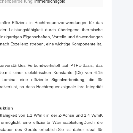
ächenbearbeitung:
Immersionsgold
utionäre Effizienz in Hochfrequenzanwendungen für das
er Leistungsfähigkeit durch überlegene thermische
einzigartigen Eigenschaften, Vorteile und Anwendungen
nach Exzellenz streben, eine wichtige Komponente ist.
serverstärktes Verbundwerkstoff auf PTFE-Basis, das
rde.mit einer dielektrischen Konstante (Dk) von 6.15
inat eine effiziente Signalverbreitung, die für
alverlust, so dass Hochfrequenzsignale ihre Integrität
uktion
tfähigkeit von 1,1 W/mK in der Z-Achse und 1,4 W/mK
ermöglicht eine effiziente WärmeableitungDurch die
auer des Geräts erheblich.Sie ist daher ideal für