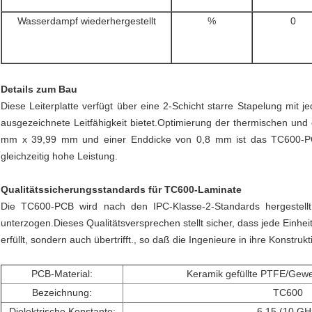
Wasserdampf wiederhergestellt
%
0
Details zum Bau
Diese Leiterplatte verfügt über eine 2-Schicht starre Stapelung mit j
ausgezeichnete Leitfähigkeit bietet.Optimierung der thermischen und 
mm x 39,99 mm und einer Enddicke von 0,8 mm ist das TC600-PC
gleichzeitig hohe Leistung.
Qualitätssicherungsstandards für TC600-Laminate
Die TC600-PCB wird nach den IPC-Klasse-2-Standards hergestellt
unterzogen.Dieses Qualitätsversprechen stellt sicher, dass jede Einheit 
erfüllt, sondern auch übertrifft., so daß die Ingenieure in ihre Konstru
PCB-Material:
Keramik gefüllte PTFE/Gew
Bezeichnung:
TC600
Dielektrische Konstante:
6.15 (10 GH