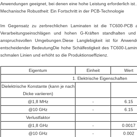
Anwendungen geeignet, bei denen eine hohe Leistung erforderlich ist.
Mechanische Robustheit: Ein Fortschritt in der PCB-Technologie
Im Gegensatz zu zerbrechlichen Laminaten ist die TC600-PCB a
Verarbeitungseinschlägen und hohen G-Kräften standhalten und 
anspruchsvollen Umgebungen.Diese Langlebigkeit ist für Anwend
entscheidender BedeutungDie hohe Schälfestigkeit des TC600-Lamina
schmalen Linien und erhöht so die Produktionseffizienz.
Eigentum
Einheit
Wert
1. Elektrische Eigenschaften
Dielektrische Konstante (kann je nach
Dicke variieren)
@1,8 MHz
-
6.15
@10 GHz
-
6.15
Verlustfaktor
@1,8 GHz
-
0.0017
@10 GHz
-
0.002