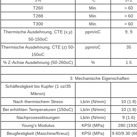
5%
°C
572
T260
Min.
> 60
T288
Min.
> 60
T300
Min.
> 60
Thermische Ausdehnung, CTE (x,y)
ppm/oC
9, 9
50-150oC
Thermische Ausdehnung, CTE (z) 50-
ppm/oC
35
150oC
% Z-Achse Ausdehnung (50-260oC)
%
1.5
3. Mechanische Eigenschaften
Schälfestigkeit bis Kupfer (1 oz/35
Mikron)
Nach thermischem Stress
Lb/in (N/mm)
10 (1.8)
Bei erhöhten Temperaturen (150oC)
Lb/in (N/mm)
10 (1.8)
Nachprozesslösungen
Lb/in (N/mm)
9 (1.6)
Young's Modulus
KPSI (MPa)
280 (193
Beugfestigkeit (Maschine/Kreuz)
KPSI (MPa)
9.60/9.30 (6