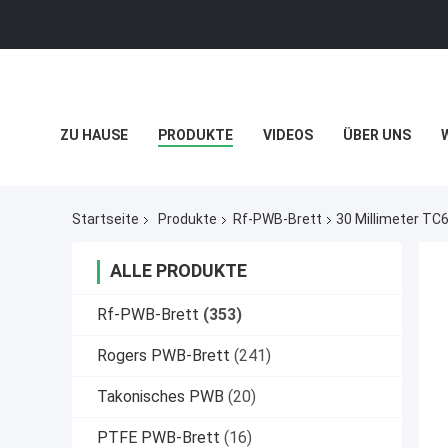
ZU HAUSE
PRODUKTE
VIDEOS
ÜBER UNS
DATENSCHUTZRICHTLINIE
FÄLLE
Startseite
Produkte
Rf-PWB-Brett
30 Millimeter TC
ALLE PRODUKTE
Rf-PWB-Brett
(353)
Rogers PWB-Brett
(241)
Takonisches PWB
(20)
PTFE PWB-Brett
(16)