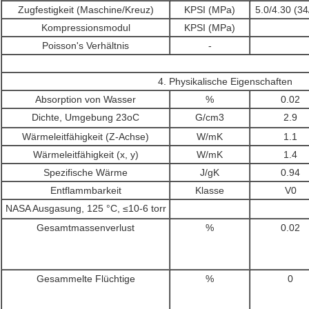
Zugfestigkeit (Maschine/Kreuz)
KPSI (MPa)
5.0/4.30 (34
Kompressionsmodul
KPSI (MPa)
Poisson's Verhältnis
-
4. Physikalische Eigenschaften
Absorption von Wasser
%
0.02
Dichte, Umgebung 23oC
G/cm3
2.9
Wärmeleitfähigkeit (Z-Achse)
W/mK
1.1
Wärmeleitfähigkeit (x, y)
W/mK
1.4
Spezifische Wärme
J/gK
0.94
Entflammbarkeit
Klasse
V0
NASA Ausgasung, 125 °C, ≤10-6 torr
Gesamtmassenverlust
%
0.02
Gesammelte Flüchtige
%
0