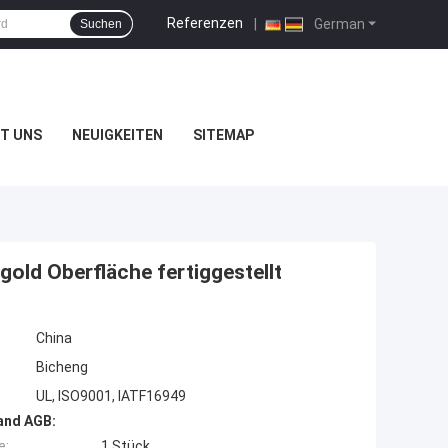
Referenzen
|
German
Suchen
T UNS
NEUIGKEITEN
SITEMAP
old Oberfläche fertiggestellt
China
Bicheng
UL, ISO9001, IATF16949
and AGB:
e:
1 Stück