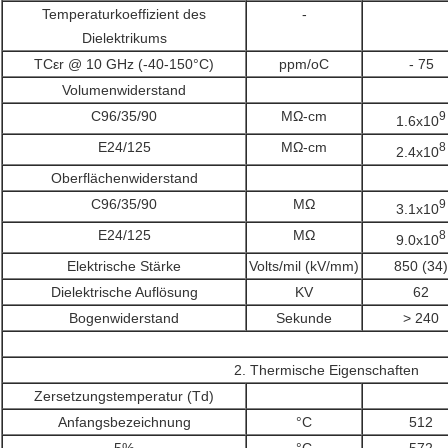
Temperaturkoeffizient des
-
Dielektrikums
TCεr @ 10 GHz (-40-150°C)
ppm/oC
- 75
Volumenwiderstand
C96/35/90
MΩ-cm
9
1.6x10
E24/125
MΩ-cm
8
2.4x10
Oberflächenwiderstand
C96/35/90
MΩ
9
3.1x10
E24/125
MΩ
8
9.0x10
Elektrische Stärke
Volts/mil (kV/mm)
850 (34)
Dielektrische Auflösung
KV
62
Bogenwiderstand
Sekunde
> 240
2. Thermische Eigenschaften
Zersetzungstemperatur (Td)
Anfangsbezeichnung
°C
512