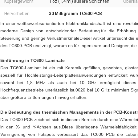
Kupfergewicht:
1 oz (1,4 ml) äußere Schichten
Oberfl
Hervorheben:
30 Milligramm TC600 PCB
In einer wettbewerbsorientierten Elektroniklandschaft ist eine revol
moderne Design von entscheidender Bedeutung.für die Erhöhung d
Steuerung und geringe VerlustmerkmaleDieser Artikel untersucht die 
des TC600-PCB und zeigt, warum es für Ingenieure und Designer, die 
Einführung in TC600-Laminate
Das TC600-Laminat ist ein mit Keramik gefülltes, gewebtes, glasfa
speziell für Hochleistungs-Leiterplattenanwendungen entwickelt wu
sowohl bei 1,8 MHz als auch bei 10 GHz ermöglicht dieses Lam
Hochfrequenzbetriebe unerlässlich ist.0020 bei 10 GHz minimiert Sign
über größere Entfernungen hinweg erhalten.
Die Bedeutung des thermischen Managements in der PCB-Konstr
Das TC600 PCB zeichnet sich in diesem Bereich durch eine Wärmelei
in den X- und Y-Achsen aus.Diese überlegene Wärmeleitfähigkeit 
Verringerung von Hotspots verbessert das TC600 PCB die Lebensd