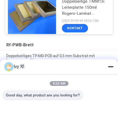
Doppelseitige TMM13i
Leiterplatte 150mil
Rogers-Laminat
Hochfrequenzschaltungen
USD9.99-99.99 MOQ:1Stk
KONTAKT
Rf-PWB-Brett
Doppelseitiges TP440-PCB auf 0,5 mm Substrat mit
Immersionsgold
Ivy 邓
Doppelseitiges CER-10 Hochfrequenz-PCB 30 Millimeter
Laminat-Immersionssilber
9:22 AM
5 mil Dicke WL-CT300 PCB 2-Schicht schwarz Seidenfläche
reines Gold
Good day, what product are you looking for?
Beliebte Kategorien
Alle