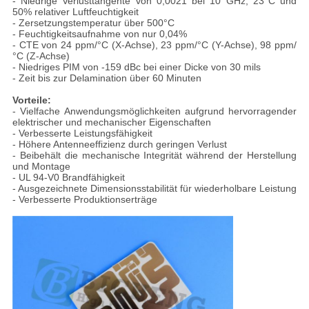
- Niedrige Verlusttangente von 0,0021 bei 10 GHz, 23°C und
50% relativer Luftfeuchtigkeit
- Zersetzungstemperatur über 500°C
- Feuchtigkeitsaufnahme von nur 0,04%
- CTE von 24 ppm/°C (X-Achse), 23 ppm/°C (Y-Achse), 98 ppm/
°C (Z-Achse)
- Niedriges PIM von -159 dBc bei einer Dicke von 30 mils
- Zeit bis zur Delamination über 60 Minuten
Vorteile:
- Vielfache Anwendungsmöglichkeiten aufgrund hervorragender
elektrischer und mechanischer Eigenschaften
- Verbesserte Leistungsfähigkeit
- Höhere Antenneeffizienz durch geringen Verlust
- Beibehält die mechanische Integrität während der Herstellung
und Montage
- UL 94-V0 Brandfähigkeit
- Ausgezeichnete Dimensionsstabilität für wiederholbare Leistung
- Verbesserte Produktionserträge