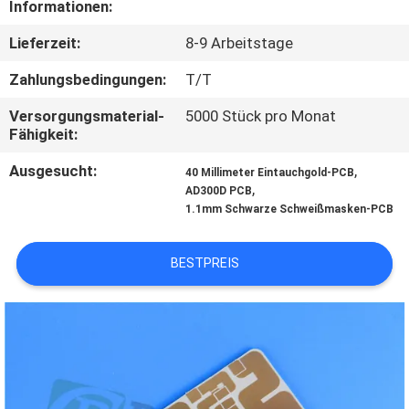
Informationen:
QUALITÄTSKONTROLLE
Lieferzeit:
8-9 Arbeitstage
Zahlungsbedingungen:
T/T
KONTAKT
Versorgungsmaterial-
5000 Stück pro Monat
MIT
Fähigkeit:
UNS
Ausgesucht:
,
40 Millimeter Eintauchgold-PCB
,
AD300D PCB
1.1mm Schwarze Schweißmasken-PCB
NEUIGKEITEN
BESTPREIS
FÄLLE
SITEMAP
DATENSCHUTZRICHTLINIE