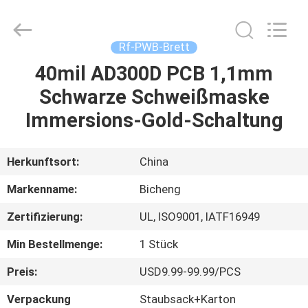
Bicheng
Electronics
Technology
Co.,
Ltd.
Rf-PWB-Brett
All
Rights
Reserved.
40mil AD300D PCB 1,1mm
ZU
Schwarze Schweißmaske
HAUSE
Immersions-Gold-Schaltung
PRODUKTE
Herkunftsort:
China
VIDEOS
Markenname:
Bicheng
Zertifizierung:
UL, ISO9001, IATF16949
ÜBER
Min Bestellmenge:
1 Stück
UNS
Preis:
USD9.99-99.99/PCS
WERKSBESICHTIGUNG
Verpackung
Staubsack+Karton