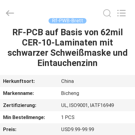
Bicheng
Electronics
Technology
Co.,
Ltd.
Rf-PWB-Brett
All
Rights
Reserved.
RF-PCB auf Basis von 62mil
ZU
CER-10-Laminaten mit
HAUSE
schwarzer Schweißmaske und
PRODUKTE
Eintauchenzinn
VIDEOS
Herkunftsort:
China
Markenname:
Bicheng
ÜBER
Zertifizierung:
UL, ISO9001, IATF16949
UNS
Min Bestellmenge:
1 PCS
WERKSBESICHTIGUNG
Preis:
USD9.99-99.99