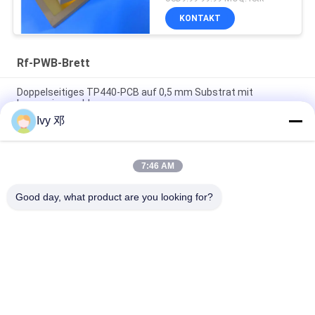
KONTAKT
Rf-PWB-Brett
Doppelseitiges TP440-PCB auf 0,5 mm Substrat mit
Immersionsgold
Ivy 邓
Doppelseitiges CER-10 Hochfrequenz-PCB 30 Millimeter
Laminat-Immersionssilber
7:46 AM
5 mil Dicke WL-CT300 PCB 2-Schicht schwarz Seidenfläche
reines Gold
Good day, what product are you looking for?
Beliebte Kategorien
Alle
Rf-PWB-Brett
Rogers PWB-Brett
Takonisches PWB
PTFE PWB-Brett