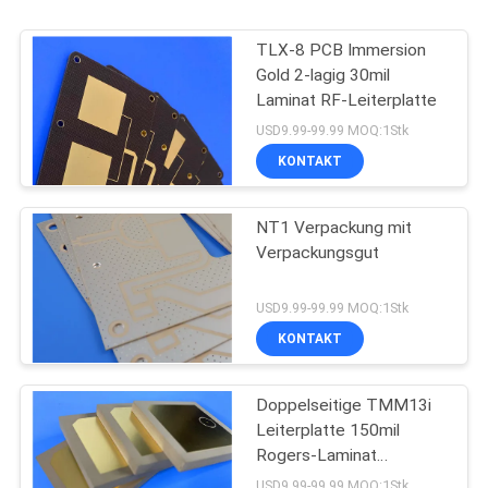
TLX-8 PCB Immersion
Gold 2-lagig 30mil
Laminat RF-Leiterplatte
USD9.99-99.99 MOQ:1Stk
KONTAKT
NT1 Verpackung mit
Verpackungsgut
USD9.99-99.99 MOQ:1Stk
KONTAKT
Doppelseitige TMM13i
Leiterplatte 150mil
Rogers-Laminat
Hochfrequenzschaltungen
USD9.99-99.99 MOQ:1Stk