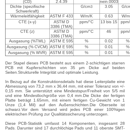
(CD)
2.4.39
nein.0003
Dichte (spezifische
G/cm
3.05
G/c
3
Schwerkraft)
Wärmeleitfähigkeit
ASTM F 433
W/m/K
0.63
W/m
CTE (x-y)
ASTM D
ppm/
°C
13 bis 15
ppm/
3386 (TMA)
CTE (z)
ASTM D
ppm/
°C
46
ppm/
3386 (TMA)
Ausgasung (%TML)
ASTM E 595
%
0.02
%
Ausgasung (% CVCM)
ASTM E 595
%
0.01
%
Ausgasung (% WVR)
ASTM E 595
%
0.01
%
Der Stapel dieses PCB besteht aus einem 2-schichtigen starren
PCB mit Kupferschichten von 35 μm Dicke auf beiden
Seiten.Strukturelle Integrität und optimale Leistung.
In Bezug auf die Konstruktionsdetails hat diese Leiterplatte eine
Abmessung von 73,2 mm x 36,44 mm, mit einer Toleranz von +/-
0,15 mm. Sie unterstützt eine Mindestspur/Freiheit von 5/5 mil
und eine Mindestlochgröße von 0,4 mm.Die Dicke der fertigen
Platte beträgt 1.65mm, mit einem fertigen Cu-Gewicht von 1
Unze (1,4 Mil) auf den Außenschichten.Die Oberseite ist
schwarz.Vor dem Versand wird jedes PCB einer 100%igen
elektrischen Prüfung zur Qualitätssicherung unterzogen.
Diese PCB-Statistik umfasst 14 Komponenten, insgesamt 28
Pads. Darunter sind 17 durchlöchige Pads und 11 oberste SMT-