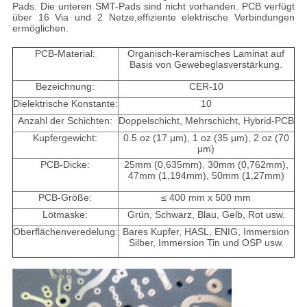
Pads. Die unteren SMT-Pads sind nicht vorhanden. PCB verfügt
über 16 Via und 2 Netze,effiziente elektrische Verbindungen
ermöglichen.
PCB-Material:
Organisch-keramisches Laminat auf
Basis von Gewebeglasverstärkung.
Bezeichnung:
CER-10
Dielektrische Konstante:
10
Anzahl der Schichten:
Doppelschicht, Mehrschicht, Hybrid-PCB
Kupfergewicht:
0.5 oz (17 μm), 1 oz (35 μm), 2 oz (70
μm)
PCB-Dicke:
25mm (0,635mm), 30mm (0,762mm),
47mm (1,194mm), 50mm (1,27mm)
PCB-Größe:
≤ 400 mm x 500 mm
Lötmaske:
Grün, Schwarz, Blau, Gelb, Rot usw.
Oberflächenveredelung:
Bares Kupfer, HASL, ENIG, Immersion
Silber, Immersion Tin und OSP usw.