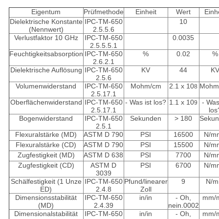
Eigentum
Prüfmethode
Einheit
Wert
Einh
Dielektrische Konstante
IPC-TM-650
10
(Nennwert)
2.5.5.6
Verlustfaktor 10 GHz
IPC-TM-650
0.0035
2.5.5.5.1
Feuchtigkeitsabsorption
IPC-TM-650
%
0.02
%
2.6.2.1
Dielektrische Auflösung
IPC-TM-650
KV
44
K
2.5.6
Volumenwiderstand
IPC-TM-650
Mohm/cm
2.1 x 10
Mohm
8
2.5.17.1
Oberflächenwiderstand
IPC-TM-650
- Was ist los?
1.1 x 10
- Was
9
2.5.17.1
los
Bogenwiderstand
IPC-TM-650
Sekunden
> 180
Sekun
2.5.1
Flexuralstärke (MD)
ASTM D 790
PSI
16500
N/m
Flexuralstärke (CD)
ASTM D 790
PSI
15500
N/m
Zugfestigkeit (MD)
ASTM D 638
PSI
7700
N/m
Zugfestigkeit (CD)
ASTM D
PSI
6700
N/m
3039
Schälfestigkeit (1 Unze
IPC-TM-650
Pfund/linearer
9
N/
ED)
2.4.8
Zoll
Dimensionsstabilität
IPC-TM-650
in/in
- Oh,
mm/
(MD)
2.4.39
nein.0002
Dimensionalstabilität
IPC-TM-650
in/in
- Oh,
mm/