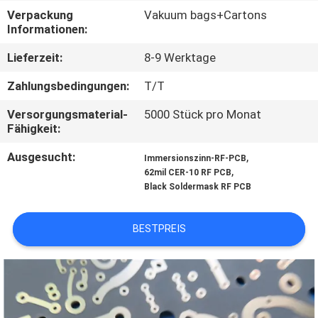
Verpackung
Vakuum bags+Cartons
QUALITÄTSKONTROLLE
Informationen:
Lieferzeit:
8-9 Werktage
KONTAKT
Zahlungsbedingungen:
T/T
MIT
Versorgungsmaterial-
5000 Stück pro Monat
UNS
Fähigkeit:
Ausgesucht:
,
Immersionszinn-RF-PCB
NEUIGKEITEN
,
62mil CER-10 RF PCB
Black Soldermask RF PCB
FÄLLE
BESTPREIS
SITEMAP
DATENSCHUTZRICHTLINIE