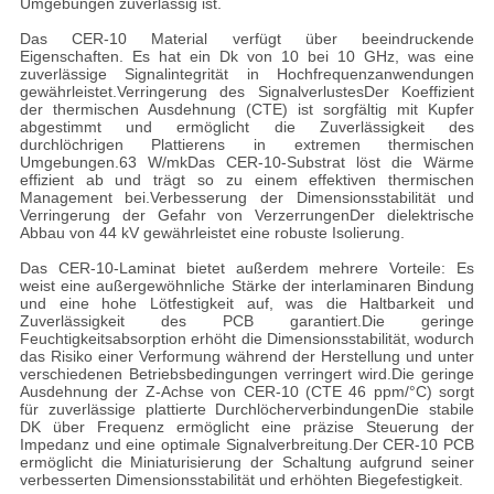
Umgebungen zuverlässig ist.
Das CER-10 Material verfügt über beeindruckende
Eigenschaften. Es hat ein Dk von 10 bei 10 GHz, was eine
zuverlässige Signalintegrität in Hochfrequenzanwendungen
gewährleistet.Verringerung des SignalverlustesDer Koeffizient
der thermischen Ausdehnung (CTE) ist sorgfältig mit Kupfer
abgestimmt und ermöglicht die Zuverlässigkeit des
durchlöchrigen Plattierens in extremen thermischen
Umgebungen.63 W/mkDas CER-10-Substrat löst die Wärme
effizient ab und trägt so zu einem effektiven thermischen
Management bei.Verbesserung der Dimensionsstabilität und
Verringerung der Gefahr von VerzerrungenDer dielektrische
Abbau von 44 kV gewährleistet eine robuste Isolierung.
Das CER-10-Laminat bietet außerdem mehrere Vorteile: Es
weist eine außergewöhnliche Stärke der interlaminaren Bindung
und eine hohe Lötfestigkeit auf, was die Haltbarkeit und
Zuverlässigkeit des PCB garantiert.Die geringe
Feuchtigkeitsabsorption erhöht die Dimensionsstabilität, wodurch
das Risiko einer Verformung während der Herstellung und unter
verschiedenen Betriebsbedingungen verringert wird.Die geringe
Ausdehnung der Z-Achse von CER-10 (CTE 46 ppm/°C) sorgt
für zuverlässige plattierte DurchlöcherverbindungenDie stabile
DK über Frequenz ermöglicht eine präzise Steuerung der
Impedanz und eine optimale Signalverbreitung.Der CER-10 PCB
ermöglicht die Miniaturisierung der Schaltung aufgrund seiner
verbesserten Dimensionsstabilität und erhöhten Biegefestigkeit.