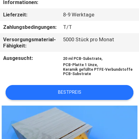
Informationen:
QUALITÄTSKONTROLLE
Lieferzeit:
8-9 Werktage
Zahlungsbedingungen:
T/T
KONTAKT
Versorgungsmaterial-
5000 Stück pro Monat
MIT
Fähigkeit:
UNS
Ausgesucht:
,
20 ml PCB-Substrate
,
PCB-Platte 1 Unze
Keramik gefüllte PTFE-Verbundstoffe
NEUIGKEITEN
PCB-Substrate
FÄLLE
BESTPREIS
SITEMAP
DATENSCHUTZRICHTLINIE