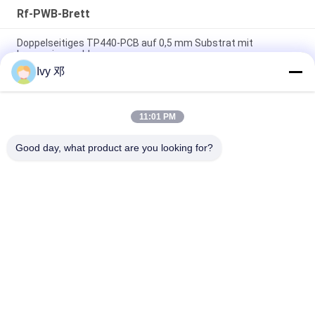
Rf-PWB-Brett
Doppelseitiges TP440-PCB auf 0,5 mm Substrat mit
Immersionsgold
Ivy 邓
Doppelseitiges CER-10 Hochfrequenz-PCB 30 Millimeter
Laminat-Immersionssilber
11:01 PM
5 mil Dicke WL-CT300 PCB 2-Schicht schwarz Seidenfläche
reines Gold
Good day, what product are you looking for?
Beliebte Kategorien
Alle
Rf-PWB-Brett
Rogers PWB-Brett
Takonisches PWB
PTFE PWB-Brett
F4B PCB
Multilayer -PCB