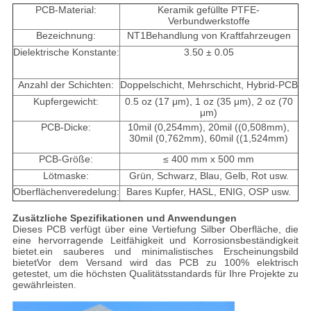
PCB-Material:
Keramik gefüllte PTFE-
Verbundwerkstoffe
Bezeichnung:
NT1Behandlung von Kraftfahrzeugen
Dielektrische Konstante:
3.50 ± 0.05
Anzahl der Schichten:
Doppelschicht, Mehrschicht, Hybrid-PCB
Kupfergewicht:
0.5 oz (17 μm), 1 oz (35 μm), 2 oz (70
μm)
PCB-Dicke:
10mil (0,254mm), 20mil ((0,508mm),
30mil (0,762mm), 60mil ((1,524mm)
PCB-Größe:
≤ 400 mm x 500 mm
Lötmaske:
Grün, Schwarz, Blau, Gelb, Rot usw.
Oberflächenveredelung:
Bares Kupfer, HASL, ENIG, OSP usw.
Zusätzliche Spezifikationen und Anwendungen
Dieses PCB verfügt über eine Vertiefung Silber Oberfläche, die
eine hervorragende Leitfähigkeit und Korrosionsbeständigkeit
bietet.ein sauberes und minimalistisches Erscheinungsbild
bietetVor dem Versand wird das PCB zu 100% elektrisch
getestet, um die höchsten Qualitätsstandards für Ihre Projekte zu
gewährleisten.