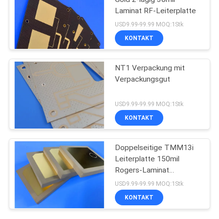
Laminat RF-Leiterplatte
USD9.99-99.99 MOQ:1Stk
KONTAKT
NT1 Verpackung mit
Verpackungsgut
USD9.99-99.99 MOQ:1Stk
KONTAKT
Doppelseitige TMM13i
Leiterplatte 150mil
Rogers-Laminat
Hochfrequenzschaltungen
USD9.99-99.99 MOQ:1Stk
KONTAKT