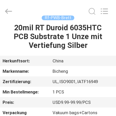
Bicheng
Electronics
Technology
Co.,
Ltd.
Rf-PWB-Brett
All
Rights
Reserved.
20mil RT Duroid 6035HTC
ZU
PCB Substrate 1 Unze mit
HAUSE
Vertiefung Silber
PRODUKTE
Herkunftsort:
China
VIDEOS
Markenname:
Bicheng
Zertifizierung:
UL, ISO9001, IATF16949
ÜBER
Min Bestellmenge:
1 PCS
UNS
Preis:
USD9.99-99.99/PCS
WERKSBESICHTIGUNG
Verpackung
Vakuum bags+Cartons