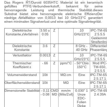
Das Rogers RT/Duroid 6035HTC Material ist ein keramisch
gefülltes PTFE-Verbundwerkstoff, bekannt für seine
hervorragende Leistung und thermische Stabilität.dieses
Substrat bietet eine hervorragende elektrische EffizienzDer
niedrige Abfallfaktor von 0,0013 bei 10 GHz/23°C garantiert
einen minimalen Signalverlust und eine optimale Signalintegrität.
Dielektrische
3.50 ±
Z
10
IPC-TM-6
Konstante,εVerfahren
0.05
GHz/23°C
2.5.5.5
Geklemmt
Streifenlin
Dielektrische
3.6
Z
8 GHz -
Differentiel
Konstante
40 GHz
Phasenlän
Verlustfaktor
0.0013
Z
10
IPC-TM-6
GHz/23
°C
2.5.5.5
Thermischer
- 66
Z
ppm/°C
- 50
°C
bis
Mod IPC
Koeffizient ε
150
°C
TM-650,
2.5.5.5
Volumenwiderstand
10
MΩ.cm
Eine
IPC-TM-65
8
2.5.17.1
Oberflächenwiderstand
10
MΩ
Eine
IPC-TM-65
8
2.5.17.1
Dimensionelle Stabilität
- 0,11
CMD
mm/m
0.030" 1
IPC-TM-6
- 0.08
MD
(Mils/Zoll)
Unze
2.4.39A
EDC-
Folien
Dicke