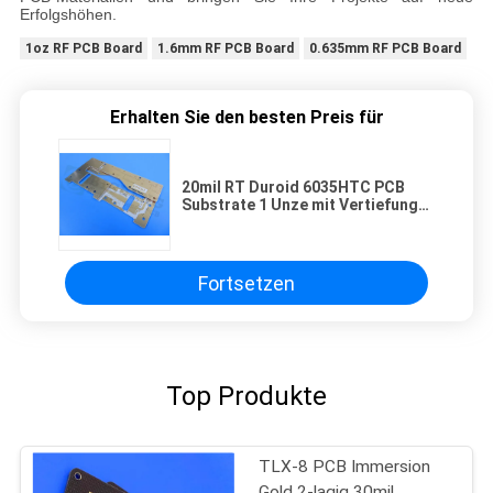
Erfolgshöhen.
1oz RF PCB Board
1.6mm RF PCB Board
0.635mm RF PCB Board
Erhalten Sie den besten Preis für
20mil RT Duroid 6035HTC PCB
Substrate 1 Unze mit Vertiefung
Silber
Fortsetzen
Top Produkte
TLX-8 PCB Immersion
Gold 2-lagig 30mil