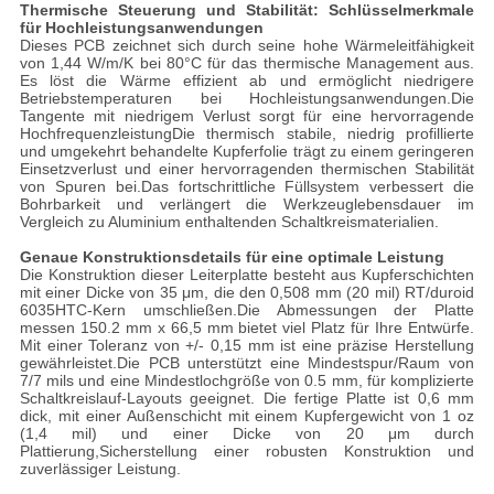
Thermische Steuerung und Stabilität: Schlüsselmerkmale
für Hochleistungsanwendungen
Dieses PCB zeichnet sich durch seine hohe Wärmeleitfähigkeit
von 1,44 W/m/K bei 80°C für das thermische Management aus.
Es löst die Wärme effizient ab und ermöglicht niedrigere
Betriebstemperaturen bei Hochleistungsanwendungen.Die
Tangente mit niedrigem Verlust sorgt für eine hervorragende
HochfrequenzleistungDie thermisch stabile, niedrig profillierte
und umgekehrt behandelte Kupferfolie trägt zu einem geringeren
Einsetzverlust und einer hervorragenden thermischen Stabilität
von Spuren bei.Das fortschrittliche Füllsystem verbessert die
Bohrbarkeit und verlängert die Werkzeuglebensdauer im
Vergleich zu Aluminium enthaltenden Schaltkreismaterialien.
Genaue Konstruktionsdetails für eine optimale Leistung
Die Konstruktion dieser Leiterplatte besteht aus Kupferschichten
mit einer Dicke von 35 μm, die den 0,508 mm (20 mil) RT/duroid
6035HTC-Kern umschließen.Die Abmessungen der Platte
messen 150.2 mm x 66,5 mm bietet viel Platz für Ihre Entwürfe.
Mit einer Toleranz von +/- 0,15 mm ist eine präzise Herstellung
gewährleistet.Die PCB unterstützt eine Mindestspur/Raum von
7/7 mils und eine Mindestlochgröße von 0.5 mm, für komplizierte
Schaltkreislauf-Layouts geeignet. Die fertige Platte ist 0,6 mm
dick, mit einer Außenschicht mit einem Kupfergewicht von 1 oz
(1,4 mil) und einer Dicke von 20 μm durch
Plattierung,Sicherstellung einer robusten Konstruktion und
zuverlässiger Leistung.