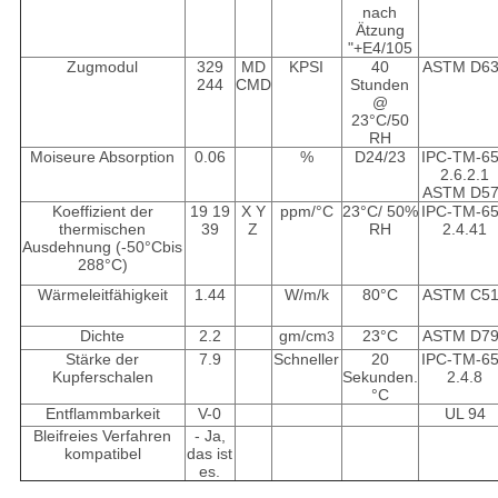
nach
Ätzung
"+E4/105
Zugmodul
329
MD
KPSI
40
ASTM D6
244
CMD
Stunden
@
23
°C
/50
RH
Moiseure Absorption
0.06
%
D24/23
IPC-TM-6
2.6.2.1
ASTM D5
Koeffizient der
19 19
X Y
ppm/
°C
23
°C
/ 50%
IPC-TM-6
thermischen
39
Z
RH
2.4.41
Ausdehnung (-50
°C
bis
288
°C
)
Wärmeleitfähigkeit
1.44
W/m/k
80
°C
ASTM C5
Dichte
2.2
gm/cm
23
°C
ASTM D7
3
Stärke der
7.9
Schneller
20
IPC-TM-6
Kupferschalen
Sekunden.
2.4.8
°C
Entflammbarkeit
V-0
UL 94
Bleifreies Verfahren
- Ja,
kompatibel
das ist
es.