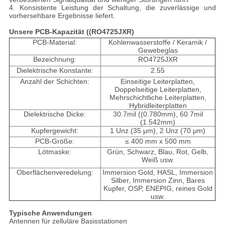
4. Konsistente Leistung der Schaltung, die zuverlässige und
vorhersehbare Ergebnisse liefert.
Unsere PCB-Kapazität ((RO4725JXR)
PCB-Material:
Kohlenwasserstoffe / Keramik /
Gewebeglas
Bezeichnung:
RO4725JXR
Dielektrische Konstante:
2.55
Anzahl der Schichten:
Einseitige Leiterplatten,
Doppelseitige Leiterplatten,
Mehrschichtliche Leiterplatten,
Hybridleiterplatten
Dielektrische Dicke:
30.7mil ((0.780mm), 60.7mil
(1.542mm)
Kupfergewicht:
1 Unz (35 μm), 2 Unz (70 μm)
PCB-Größe:
≤ 400 mm x 500 mm
Lötmaske:
Grün, Schwarz, Blau, Rot, Gelb,
Weiß usw.
Oberflächenveredelung:
Immersion Gold, HASL, Immersion
Silber, Immersion Zinn, Bares
Kupfer, OSP, ENEPIG, reines Gold
usw.
Typische Anwendungen
Antennen für zelluläre Basisstationen