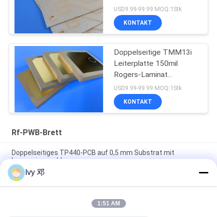
USD9.99-99.99 MOQ:1Stk
KONTAKT
Doppelseitige TMM13i
Leiterplatte 150mil
Rogers-Laminat
Hochfrequenzschaltungen
USD9.99-99.99 MOQ:1Stk
KONTAKT
Rf-PWB-Brett
Doppelseitiges TP440-PCB auf 0,5 mm Substrat mit
Immersionsgold
Ivy 邓
Doppelseitiges CER-10 Hochfrequenz-PCB 30 Millimeter
Laminat-Immersionssilber
1:51 AM
5 mil Dicke WL-CT300 PCB 2-Schicht schwarz Seidenfläche
reines Gold