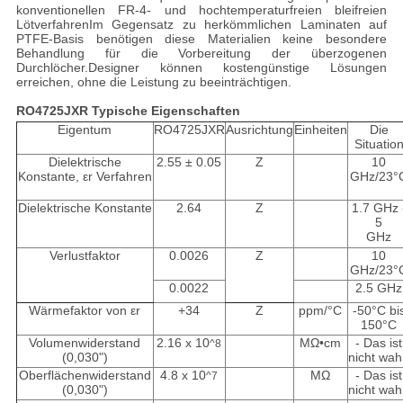
konventionellen FR-4- und hochtemperaturfreien bleifreien
LötverfahrenIm Gegensatz zu herkömmlichen Laminaten auf
PTFE-Basis benötigen diese Materialien keine besondere
Behandlung für die Vorbereitung der überzogenen
Durchlöcher.Designer können kostengünstige Lösungen
erreichen, ohne die Leistung zu beeinträchtigen.
RO4725JXR Typische Eigenschaften
Eigentum
RO4725JXR
Ausrichtung
Einheiten
Die
Situatio
Dielektrische
2.55 ± 0.05
Z
10
Konstante, εr Verfahren
GHz/23°
Dielektrische Konstante
2.64
Z
1.7 GHz 
5
GHz
Verlustfaktor
0.0026
Z
10
GHz/23°
0.0022
2.5 GHz
Wärmefaktor von εr
+34
Z
ppm/°C
-50°C bi
150°C
Volumenwiderstand
2.16 x 10
MΩ•cm
- Das ist
^8
(0,030")
nicht wah
Oberflächenwiderstand
4.8 x 10
MΩ
- Das ist
^7
(0,030")
nicht wah