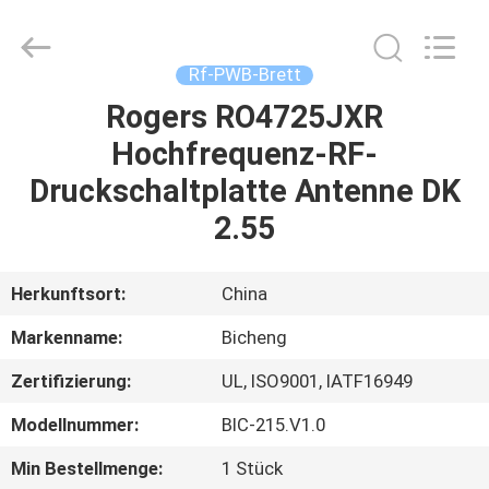
Bicheng
Electronics
Technology
Co.,
Ltd.
Rf-PWB-Brett
All
Rights
Reserved.
Rogers RO4725JXR
ZU
Hochfrequenz-RF-
HAUSE
Druckschaltplatte Antenne DK
PRODUKTE
2.55
VIDEOS
Herkunftsort:
China
Markenname:
Bicheng
ÜBER
Zertifizierung:
UL, ISO9001, IATF16949
UNS
Modellnummer:
BIC-215.V1.0
WERKSBESICHTIGUNG
Min Bestellmenge:
1 Stück