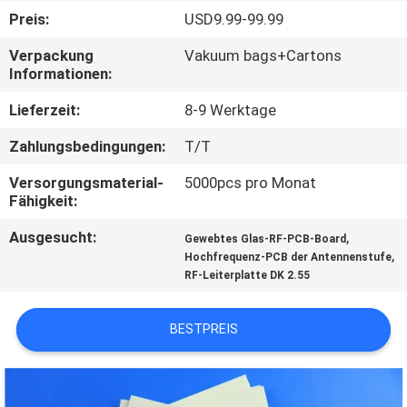
Preis:
USD9.99-99.99
QUALITÄTSKONTROLLE
Verpackung
Vakuum bags+Cartons
Informationen:
KONTAKT
Lieferzeit:
8-9 Werktage
MIT
Zahlungsbedingungen:
T/T
UNS
Versorgungsmaterial-
5000pcs pro Monat
Fähigkeit:
NEUIGKEITEN
Ausgesucht:
,
Gewebtes Glas-RF-PCB-Board
,
Hochfrequenz-PCB der Antennenstufe
FÄLLE
RF-Leiterplatte DK 2.55
SITEMAP
BESTPREIS
DATENSCHUTZRICHTLINIE