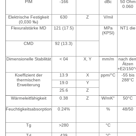
PIM
-166
dBc
50 Ohm
0.060
Elektrische Festigkeit
630
Z
V/mil
(0,030 ‰)
Flexuralstärke MD
121 (17.5)
MPa
NT1 die
(KPSI)
CMD
92 (13.3)
Dimensionelle Stabilität
< 04
X, Y
mm/m
nach de
Ätzen
+E2/150
Koeffizient der
13.9
X
ppm/°C
-55 bis
thermischen
288°C
19.0
Y
Erweiterung
25.6
Z
Wärmeleitfähigkeit
0.38
Z
W/mK°
50°C
Feuchtigkeitsabsorption
0.24%
%
48/50
Tg
>280
°C
Td
439
°C