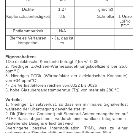
Dichte
1.27
gm/cm
3
Kupferschalenfestigkeit
8.5
Schneller
1 Unze
LoPro
EDC
Entflammbarkeit
N/A
Bleifreies Verfahren
- Ja, das ist
kompatibel
es.
Eigenschaften:
1Die dielektrische Konstante beträgt 2,55 +/- 0.05
2. Niedriger Z-Achsen-Wärmeausdehnungskoeffizient bei 25,6
ppm/°C
3. Niedriges TCDk (Wärmefaktor der dielektrischen Konstante)
von +34 ppm/°C
4- Die Verlustfaktoren reichen von.0022 bis.0026
5. hohe Glasübergangstemperatur (Tg) von mehr als 280 °C
Vorteile:
1. Niedriger Einsatzverlust, so dass ein minimales Signalverlust
während der Übertragung gewährleistet ist
2. Dk (Dielectric Constant) mit Standard-Antennenangeboten auf
PTFE-Basis abgestimmt, wodurch eine nahtlose Integration in
bestehende Designs erleichtert wird
3Verringerte passive Intermodulation (PIM), was zu einer
verbesserten Signalqualität und weniger Störungen führt