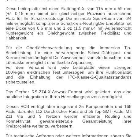
Diese Leiterplatte mit einer Plattengröße von 115 mm x 59 mm
(+/- 0,15 mm) bietet bei gleichzeitiger Präzision ausreichend
Platz für Ihr Schaltkreisdesign.Die minimale Spur/Raum von 6/4
mils ermöglicht komplizierte Schaltkreis-RoutingDie Endplatte hat
eine Dicke von 0,6 mm und 1 oz (1.5 mm).4 ml) Außenschicht
Kupfergewicht ein Gleichgewicht zwischen Flexibilität und
Haltbarkeit.
Für die Oberflächenveredelung sorgt die Immersion Tin-
Beschichtung für eine hervorragende Schweißfähigkeit und
Korrosionsbeständigkeit.Die Abwesenheit von Seidenschirm und
Lötmaske ermöglicht eine flexible Anpassung.
Vor dem Versand wird jede Leiterplatte einem strengen
100%igen elektrischen Test unterzogen, um ihre Funktionalität
und die Einhaltung der IPC-Klasse-2-Qualitätsstandards
sicherzustellen.
Das Gerber RS-274-X-Artwork-Format wird geliefert, das eine
nahtlose Integration in Ihren Herstellungsprozess ermöglicht.
Dieses PCB verfügt über insgesamt 25 Komponenten und 168
Pads, darunter 112 Durchlöcher-Pads und 56 Top-SMT-Pads. Mit
211 Via und 9 Netzen werden effiziente Routing und
Konnektivität gewährleistet,die Gesamtleistung Ihrer
Kreisprojekte weiter zu verbessern.
Für technische Anfragen oder weitere Informationen zögern Sie