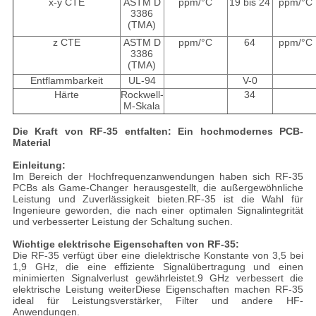
x-y CTE
ASTM D
ppm/°C
19 bis 24
ppm/°C
3386
(TMA)
z CTE
ASTM D
ppm/°C
64
ppm/°C
3386
(TMA)
Entflammbarkeit
UL-94
V-0
Härte
Rockwell-
34
M-Skala
Die Kraft von RF-35 entfalten: Ein hochmodernes PCB-
Material
Einleitung:
Im Bereich der Hochfrequenzanwendungen haben sich RF-35
PCBs als Game-Changer herausgestellt, die außergewöhnliche
Leistung und Zuverlässigkeit bieten.RF-35 ist die Wahl für
Ingenieure geworden, die nach einer optimalen Signalintegrität
und verbesserter Leistung der Schaltung suchen.
Wichtige elektrische Eigenschaften von RF-35:
Die RF-35 verfügt über eine dielektrische Konstante von 3,5 bei
1,9 GHz, die eine effiziente Signalübertragung und einen
minimierten Signalverlust gewährleistet.9 GHz verbessert die
elektrische Leistung weiterDiese Eigenschaften machen RF-35
ideal für Leistungsverstärker, Filter und andere HF-
Anwendungen.