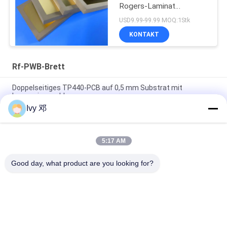
Rogers-Laminat
Hochfrequenzschaltungen
USD9.99-99.99 MOQ:1Stk
KONTAKT
Rf-PWB-Brett
Doppelseitiges TP440-PCB auf 0,5 mm Substrat mit
Immersionsgold
Ivy 邓
Doppelseitiges CER-10 Hochfrequenz-PCB 30 Millimeter
Laminat-Immersionssilber
5:17 AM
5 mil Dicke WL-CT300 PCB 2-Schicht schwarz Seidenfläche
reines Gold
Good day, what product are you looking for?
Beliebte Kategorien
Alle
Rf-PWB-Brett
Rogers PWB-Brett