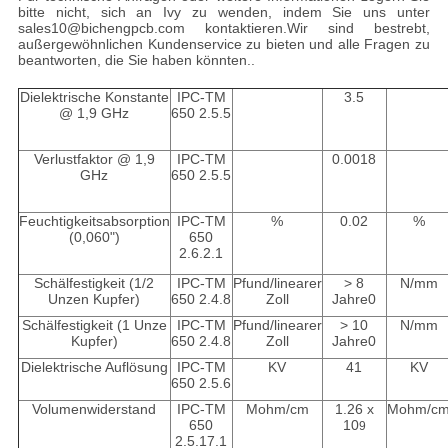
bitte nicht, sich an Ivy zu wenden, indem Sie uns unter
sales10@bichengpcb.com kontaktieren.Wir sind bestrebt,
außergewöhnlichen Kundenservice zu bieten und alle Fragen zu
beantworten, die Sie haben könnten..
Dielektrische Konstante
IPC-TM
3.5
@ 1,9 GHz
650 2.5.5
Verlustfaktor @ 1,9
IPC-TM
0.0018
GHz
650 2.5.5
Feuchtigkeitsabsorption
IPC-TM
%
0.02
%
(0,060")
650
2.6.2.1
Schälfestigkeit (1/2
IPC-TM
Pfund/linearer
> 8
N/mm
Unzen Kupfer)
650 2.4.8
Zoll
Jahre0
Schälfestigkeit (1 Unze
IPC-TM
Pfund/linearer
> 10
N/mm
Kupfer)
650 2.4.8
Zoll
Jahre0
Dielektrische Auflösung
IPC-TM
KV
41
KV
650 2.5.6
Volumenwiderstand
IPC-TM
Mohm/cm
1.26 x
Mohm/c
650
10
9
2.5.17.1