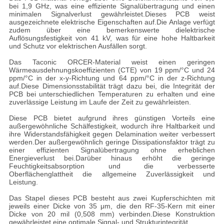
bei 1,9 GHz, was eine effiziente Signalübertragung und einen
minimalen Signalverlust gewährleistet.Dieses PCB weist
ausgezeichnete elektrische Eigenschaften auf.Die Anlage verfügt
zudem über eine bemerkenswerte dielektrische
Auflösungsfestigkeit von 41 kV, was für eine hohe Haltbarkeit
und Schutz vor elektrischen Ausfällen sorgt.
Das Taconic ORCER-Material weist einen geringen
Wärmeausdehnungskoeffizienten (CTE) von 19 ppm/°C und 24
ppm/°C in der x-y-Richtung und 64 ppm/°C in der z-Richtung
auf.Diese Dimensionsstabilität trägt dazu bei, die Integrität der
PCB bei unterschiedlichen Temperaturen zu erhalten und eine
zuverlässige Leistung im Laufe der Zeit zu gewährleisten.
Diese PCB bietet aufgrund ihres günstigen Vorteils eine
außergewöhnliche Schälfestigkeit, wodurch ihre Haltbarkeit und
ihre Widerstandsfähigkeit gegen Delamination weiter verbessert
werden.Der außergewöhnlich geringe Dissipationsfaktor trägt zu
einer effizienten Signalübertragung ohne erheblichen
Energieverlust bei.Darüber hinaus erhöht die geringe
Feuchtigkeitsabsorption und die verbesserte
Oberflächenglattheit die allgemeine Zuverlässigkeit und
Leistung.
Das Stapel dieses PCB besteht aus zwei Kupferschichten mit
jeweils einer Dicke von 35 μm, die den RF-35-Kern mit einer
Dicke von 20 mil (0,508 mm) verbinden.Diese Konstruktion
gewährleistet eine optimale Signal- und Strukturintegrität.