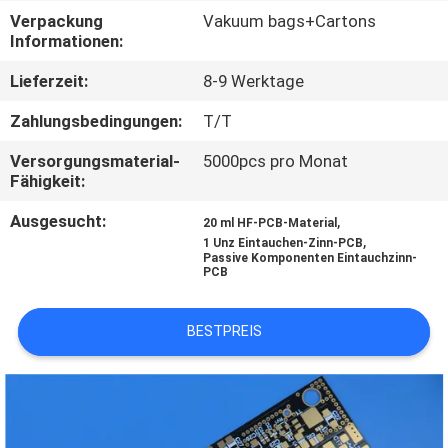
Verpackung
Vakuum bags+Cartons
QUALITÄTSKONTROLLE
Informationen:
Lieferzeit:
8-9 Werktage
KONTAKT
Zahlungsbedingungen:
T/T
MIT
Versorgungsmaterial-
5000pcs pro Monat
UNS
Fähigkeit:
Ausgesucht:
,
20 ml HF-PCB-Material
NEUIGKEITEN
,
1 Unz Eintauchen-Zinn-PCB
Passive Komponenten Eintauchzinn-
PCB
FÄLLE
BESTPREIS
SITEMAP
DATENSCHUTZRICHTLINIE