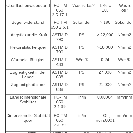
Oberflächenwiderstand
IPC-TM
- Was ist los?
1.46 x
- Was ist
650
10
los?
8
2.5.17.1
Bogenwiderstand
IPC TM
Sekunden
> 180
Sekunde
650 2.5.1
Längsflexurelle Kraft
ASTM D
PSI
> 22,000
N/mm
2
790
Flexuralstärke quer
ASTM D
PSI
>18,000
N/mm
2
790
Wärmeleitfähigkeit
ASTM F
W/m/K
0.24
W/m/K
433
Zugfestigkeit in der
ASTM D
PSI
27,000
N/mm
2
Länge
638
Zugfestigkeit quer
ASTM D
PSI
21,000
N/mm
2
638
Längsdimensionale
IPC-TM
in/in
0.00004
mm/mm
Stabilität
650
2.4.39
Dimensionelle Stabilität
IPC-TM
in/in
- Oh,
mm/mm
quer
650
nein.0001
2.4.39