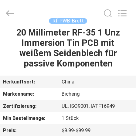
Bicheng
Electronics
Technology
Co.,
Ltd.
Rf-PWB-Brett
All
Rights
Reserved.
20 Millimeter RF-35 1 Unz
ZU
Immersion Tin PCB mit
HAUSE
weißem Seidenblech für
PRODUKTE
passive Komponenten
VIDEOS
Herkunftsort:
China
Markenname:
Bicheng
ÜBER
Zertifizierung:
UL, ISO9001, IATF16949
UNS
Min Bestellmenge:
1 Stück
WERKSBESICHTIGUNG
Preis:
$9.99-$99.99