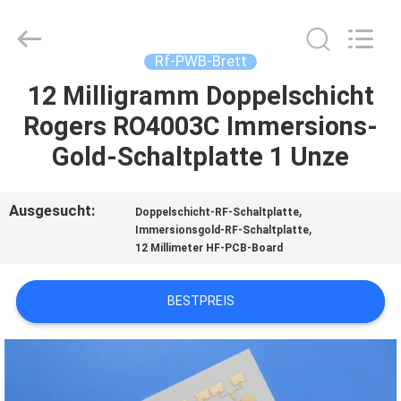
Bicheng
Electronics
Technology
Co.,
Ltd.
Rf-PWB-Brett
All
Rights
Reserved.
12 Milligramm Doppelschicht
ZU
Rogers RO4003C Immersions-
HAUSE
Gold-Schaltplatte 1 Unze
PRODUKTE
Ausgesucht:
,
Doppelschicht-RF-Schaltplatte
,
Immersionsgold-RF-Schaltplatte
VIDEOS
12 Millimeter HF-PCB-Board
ÜBER
BESTPREIS
UNS
WERKSBESICHTIGUNG