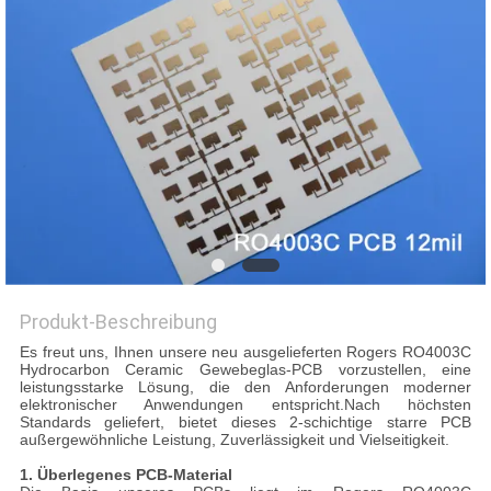
QUALITÄTSKONTROLLE
KONTAKT
MIT
UNS
NEUIGKEITEN
Produkt-Beschreibung
FÄLLE
Es freut uns, Ihnen unsere neu ausgelieferten Rogers RO4003C
Hydrocarbon Ceramic Gewebeglas-PCB vorzustellen, eine
leistungsstarke Lösung, die den Anforderungen moderner
SITEMAP
elektronischer Anwendungen entspricht.Nach höchsten
Standards geliefert, bietet dieses 2-schichtige starre PCB
außergewöhnliche Leistung, Zuverlässigkeit und Vielseitigkeit.
DATENSCHUTZRICHTLINIE
1. Überlegenes PCB-Material