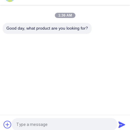
Doppelseitiges CER-10 Hochfrequenz-PCB 30 Millimeter
Laminat-Immersionssilber
1:36 AM
5 mil Dicke WL-CT300 PCB 2-Schicht schwarz Seidenfläche
reines Gold
Good day, what product are you looking for?
Beliebte Kategorien
Alle
Rf-PWB-Brett
Rogers PWB-Brett
Takonisches PWB
PTFE PWB-Brett
F4B PCB
Multilayer -PCB
PCB-Hybrid
HDI PWB-Brett
Fordern Sie ein Angebot