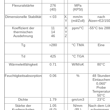
Flexuralstärke
276
MPa
(40)
(KPSI)
Dimensionelle Stabilität
< 03
X,
mm/m
nach
Y
(mil/Zoll)
Ätzen+E2/15
Koeffizient der
11
X
ppm/°C
-55°C bis 28
thermischen
14
Y
Ausdehnung
46
Z
Tg
>280
°C TMA
Eine
Td
425
°C TGA
Wärmeleitfähigkeit
0.71
W/M/oK
80°C
Feuchtigkeitsabsorption
0.06
%
48 Stunde
Eintauchen
0,060"
Probe
Temperatu
50°C
Dichte
1.79
gm/cm3
23°C
Stärke der
1.05
N/mm
Nach dem Lö
Kupferschalen
(6.0)
(PL)
schwimmen 