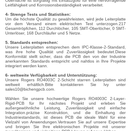
Oberfläche ist sorgfältig mit Eintauzgold für eine hervorragende
Leitfähigkeit und Korrosionsbeständigkeit verarbeitet.
4- Strenge Tests und Statistiken:
Um die höchste Qualität zu gewährleisten, wird jede Leiterplatte
vor dem Versand einem elektrischen Test unterzogen.217
Gesamtröpfchen, 112 Durchlöcher, 105 SMT-Oberlöcher, 0 SMT-
Unterlöser, 168 Durchläufer und 5 Netze.
5. Standards entsprechen:
Unsere Leiterplatten entsprechen dem IPC-Klasse-2-Standard,
was ihre hohe Qualität und Zuverlässigkeit bedeutet.Diese
Konformität stellt sicher, dass die PCB den von der Industrie
anerkannten Standards entspricht und nahtlos in Ihre Projekte
integriert werden kann.
6- weltweite Verfügbarkeit und Unterstützung:
Unsere Rogers RO4003C 2-Schicht starren Leiterplatten sind
weltweit erhältlich.Bitte kontaktieren Sie Ivy unter
sales10@bichengpcb.com.
Wählen Sie unsere hochwertige Rogers RO4003C 2-Layer-
Rigid-PCB für Ihr nächstes Projekt und erleben Sie
außergewöhnliche Leistung, Zuverlässigkeit und einfache
Integration.präzise Konstruktion, und die Einhaltung der
Industriestandards, ist dieses PCB die ideale Wahl für eine
Vielzahl von Anwendungen.Vertrauen Sie auf unsere Expertise
und bringen Sie Ihre elektronischen Projekte mit unserer