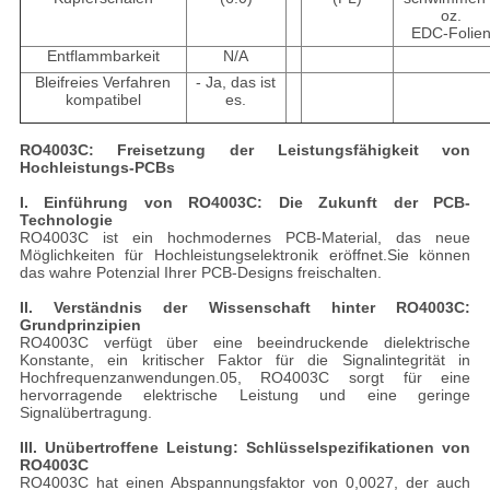
oz.
EDC-Folie
Entflammbarkeit
N/A
Bleifreies Verfahren
- Ja, das ist
kompatibel
es.
RO4003C: Freisetzung der Leistungsfähigkeit von
Hochleistungs-PCBs
I. Einführung von RO4003C: Die Zukunft der PCB-
Technologie
RO4003C ist ein hochmodernes PCB-Material, das neue
Möglichkeiten für Hochleistungselektronik eröffnet.Sie können
das wahre Potenzial Ihrer PCB-Designs freischalten.
II. Verständnis der Wissenschaft hinter RO4003C:
Grundprinzipien
RO4003C verfügt über eine beeindruckende dielektrische
Konstante, ein kritischer Faktor für die Signalintegrität in
Hochfrequenzanwendungen.05, RO4003C sorgt für eine
hervorragende elektrische Leistung und eine geringe
Signalübertragung.
III. Unübertroffene Leistung: Schlüsselspezifikationen von
RO4003C
RO4003C hat einen Abspannungsfaktor von 0,0027, der auch