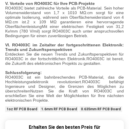
V. Vorteile von RO4003C für Ihre PCB-Projekte
RO4003C bietet zahlreiche Vorteile als PCB-Material. Sein hoher
Volumenwiderstand von 1,7 x 1010 MΩ.cm sorgt für eine
optimale Isolierung, während sein Oberflächenwiderstand von 4
MΩ.cm ist.2 x 109 MΩ garantieren eine hervorragende
OberflächenleistungMit einer elektrischen Festigkeit von 31,2
Kv/mm (780 V/mil) sorgt RO4003C auch unter anspruchsvollen
Bedingungen für einen zuverlässigen Betrieb.
VI. RO4003C im Zeitalter der fortgeschrittenen Elektronik:
Trends und Zukunftsperspektiven
Entdecken Sie die neuen Trends und Zukunftsperspektiven für
RO4003C in der fortschrittlichen Elektronik.RO4003C ist bereit,
die Zukunft des elektronischen Projekts zu gestalten.
Schlussfolgerung:
RO4003C ist ein bahnbrechendes PCB-Material, das die
Hochleistungselektronik revolutioniert.RO4003C befähigt
Ingenieure und Designer, die Grenzen des Möglichen zu
überschreitenNutzen Sie die Kraft von RO4003C und
erschließen Sie eine Welt der Möglichkeiten für Ihre nächsten
elektronischen Projekte.
1oz RF PCB Board
1.6mm RF PCB Board
0.635mm RF PCB Board
Erhalten Sie den besten Preis für