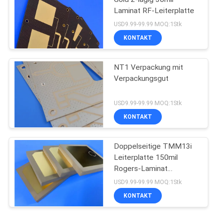
Laminat RF-Leiterplatte
USD9.99-99.99 MOQ:1Stk
KONTAKT
NT1 Verpackung mit
Verpackungsgut
USD9.99-99.99 MOQ:1Stk
KONTAKT
Doppelseitige TMM13i
Leiterplatte 150mil
Rogers-Laminat
Hochfrequenzschaltungen
USD9.99-99.99 MOQ:1Stk
KONTAKT