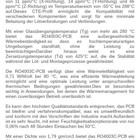
von 11 ppm/°C (X-Richtung), 14 ppm/°C (Y-Richtung) und 46
ppm/°C (Z-Richtung) im Temperaturbereich von -55°C bis 288°C
auf.Dieses CTE-Profil ermöglicht die Kompatibilität mit
verschiedenen Komponenten und sorgt für eine minimale
Belastung der Lötverbindungen und Verbindungen.
Mit einer Glasübergangstemperatur (Tg) von mehr als 280 °C
bietet das RO4003C-PCB eine außergewöhnliche
Wärmebeständigkeit.so dass es hochtemperaturartigen
Umgebungen standhält, ohne die Leistung zu
beeinträchtigenDarüber hinaus weist es eine
Zersetzungstemperatur (Td) von 425°C auf, die die Stabilität
während der Löt- und Montageprozesse gewährleistet.
Die RO4003C-PCB verfügt über eine Wärmeleitfähigkeit von
0,71 W/M/oK bei 80 °C, was eine effiziente Wärmeableitung
ermöglicht und eine optimale Leistung unter anspruchsvollen
thermischen Bedingungen gewährleistet.Dies ist besonders
wichtig in Anwendungen, bei denen die Wärmemanagement für
einen zuverlässigen Betrieb unerlässlich ist.
Es kann den höchsten Qualitätsstandards entsprechen, das PCB
ist bleifrei und verfahrenskompatibel, was es umweltfreundlich
und konform mit den Vorschriften der Industrie macht.Außerdem
ist es sehr feucht, mit einer Feuchtigkeitsabsorptionsrate von nur
0,06% nach 48 Stunden Eintauchen bei 50°C.
Mit einer Dichte von 1,79 gm/cm3 bietet das RO4003C-PCB ein