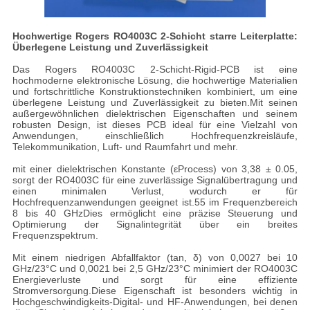
Hochwertige Rogers RO4003C 2-Schicht starre Leiterplatte:
Überlegene Leistung und Zuverlässigkeit
Das Rogers RO4003C 2-Schicht-Rigid-PCB ist eine
hochmoderne elektronische Lösung, die hochwertige Materialien
und fortschrittliche Konstruktionstechniken kombiniert, um eine
überlegene Leistung und Zuverlässigkeit zu bieten.Mit seinen
außergewöhnlichen dielektrischen Eigenschaften und seinem
robusten Design, ist dieses PCB ideal für eine Vielzahl von
Anwendungen, einschließlich Hochfrequenzkreisläufe,
Telekommunikation, Luft- und Raumfahrt und mehr.
mit einer dielektrischen Konstante (εProcess) von 3,38 ± 0.05,
sorgt der RO4003C für eine zuverlässige Signalübertragung und
einen minimalen Verlust, wodurch er für
Hochfrequenzanwendungen geeignet ist.55 im Frequenzbereich
8 bis 40 GHzDies ermöglicht eine präzise Steuerung und
Optimierung der Signalintegrität über ein breites
Frequenzspektrum.
Mit einem niedrigen Abfallfaktor (tan, δ) von 0,0027 bei 10
GHz/23°C und 0,0021 bei 2,5 GHz/23°C minimiert der RO4003C
Energieverluste und sorgt für eine effiziente
Stromversorgung.Diese Eigenschaft ist besonders wichtig in
Hochgeschwindigkeits-Digital- und HF-Anwendungen, bei denen