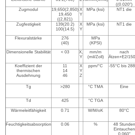
((0.020")
Zugmodul
19,650(2,850)
X
MPa (ksi)
NT1 die
19,450
Y
((2,821)
Zugfestigkeit
139(20.2)
X
MPa (ksi)
NT1 die
100(14.5)
Y
Flexuralstärke
276
MPa
(40)
(KPSI)
Dimensionelle Stabilität
< 03
X,
mm/m
nach
Y
(mil/Zoll)
Ätzen+E2/15
Koeffizient der
11
X
ppm/°C
-55°C bis 28
thermischen
14
Y
Ausdehnung
46
Z
Tg
>280
°C TMA
Eine
Td
425
°C TGA
Wärmeleitfähigkeit
0.71
W/M/oK
80°C
Feuchtigkeitsabsorption
0.06
%
48 Stunde
Eintauchen
0,060"