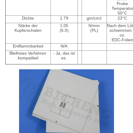
Probe
Temperatu
50°C
Dichte
1.79
gm/cm
23°C
3
Stärke der
1.05
N/mm
Nach dem Lö
Kupferschalen
(6.0)
(PL)
schwimmen 
oz.
EDC-Folie
Entflammbarkeit
N/A
Bleifreies Verfahren
- Ja, das ist
kompatibel
es.