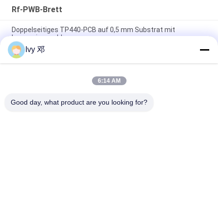
Rf-PWB-Brett
Doppelseitiges TP440-PCB auf 0,5 mm Substrat mit
Immersionsgold
Ivy 邓
Doppelseitiges CER-10 Hochfrequenz-PCB 30 Millimeter
Laminat-Immersionssilber
6:14 AM
5 mil Dicke WL-CT300 PCB 2-Schicht schwarz Seidenfläche
reines Gold
Good day, what product are you looking for?
Beliebte Kategorien
Alle
Rf-PWB-Brett
Rogers PWB-Brett
Takonisches PWB
PTFE PWB-Brett
F4B PCB
Multilayer -PCB