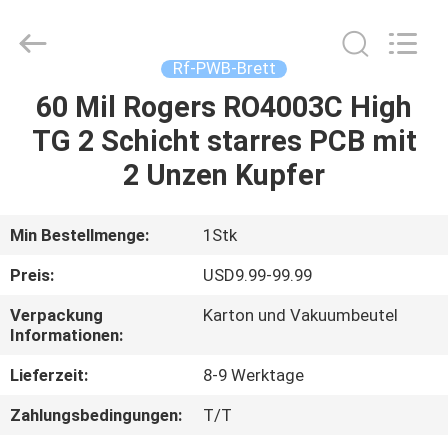
Bicheng
Electronics
Technology
Co.,
Ltd.
Rf-PWB-Brett
All
Rights
Reserved.
60 Mil Rogers RO4003C High
ZU
TG 2 Schicht starres PCB mit
HAUSE
2 Unzen Kupfer
PRODUKTE
Min Bestellmenge:
1Stk
VIDEOS
Preis:
USD9.99-99.99
Verpackung
Karton und Vakuumbeutel
ÜBER
Informationen:
UNS
Lieferzeit:
8-9 Werktage
Zahlungsbedingungen:
T/T
WERKSBESICHTIGUNG