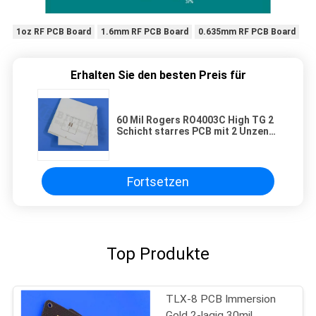
1oz RF PCB Board
1.6mm RF PCB Board
0.635mm RF PCB Board
Erhalten Sie den besten Preis für
60 Mil Rogers RO4003C High TG 2
Schicht starres PCB mit 2 Unzen
Kupfer
Fortsetzen
Top Produkte
TLX-8 PCB Immersion
Gold 2-lagig 30mil