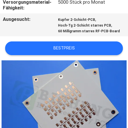
Versorgungsmaterial-
5000 Stück pro Monat
Fähigkeit:
QUALITÄTSKONTROLLE
Ausgesucht:
,
Kupfer 2-Schicht-PCB
,
Hoch-Tg 2-Schicht starres PCB
KONTAKT
60 Milligramm starres RF-PCB-Board
MIT
BESTPREIS
UNS
NEUIGKEITEN
FÄLLE
SITEMAP
DATENSCHUTZRICHTLINIE