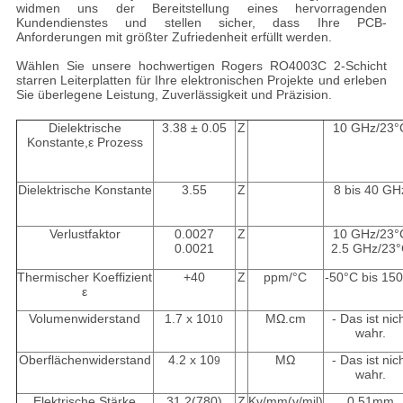
widmen uns der Bereitstellung eines hervorragenden
Kundendienstes und stellen sicher, dass Ihre PCB-
Anforderungen mit größter Zufriedenheit erfüllt werden.
Wählen Sie unsere hochwertigen Rogers RO4003C 2-Schicht
starren Leiterplatten für Ihre elektronischen Projekte und erleben
Sie überlegene Leistung, Zuverlässigkeit und Präzision.
Dielektrische
3.38 ± 0.05
Z
10 GHz/23°
Konstante,ε Prozess
Dielektrische Konstante
3.55
Z
8 bis 40 GH
Verlustfaktor
0.0027
Z
10 GHz/23°
0.0021
2.5 GHz/23
Thermischer Koeffizient
+40
Z
ppm/°C
-50°C bis 15
ε
Volumenwiderstand
1.7 x 10
MΩ.cm
- Das ist nic
10
wahr.
Oberflächenwiderstand
4.2 x 10
MΩ
- Das ist nic
9
wahr.
Elektrische Stärke
31.2(780)
Z
Kv/mm(v/mil)
0.51mm