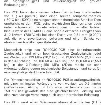
die Signalgenauigkeit und -zuverlässigkeit von größter
Bedeutung sind.
Das PCB bietet dank seines hohen thermischen Koeffizienten
von ε (+40 ppm/°C) über einen breiten Temperaturbereich
(-50°C bis 150°C) eine ausgezeichnete thermische Stabilität.Dies
ermöglicht es dem PCB, seine elektrischen Eigenschaften auch
unter schwierigen Betriebsbedingungen zu erhaltenDarüber
hinaus weist der RO4003C eine hohe elektrische Festigkeit von
31,2 Kv/mm (780 V/mil) bei einer Dicke von 0,51 mm (0,020")
auf, die eine zuverlässige Isolierung und einen Schutz vor
elektrischen Ausfällen gewährleistet.
Mechanisch zeigt das RO4003C-PCB eine beeindruckende
Zugfestigkeit und einen beeindruckenden Zugfestigkeitsmodul
mit Werten von 139 MPa (20,2 ksi) und 19,650 MPa (2,850 ksi)
in der X-Richtung und 100 MPa (14,5 ksi) und 19,0 MPa (2,550
ksi) in der X-Richtung.450 MPa (2Dies macht sie sehr
widerstandsfähig gegen mechanische Belastungen und sorgt für
eine langfristige strukturelle Integrität.
Die Dimensionsstabilität der
RO4003C PCB
ist außergewöhnlich,
mit einer minimalen Veränderung von weniger als 0,3 mm/m
(mil/inch) nach Ätzung und Exposition bei Temperaturen bis zu
150 °C.Dies gewährleistet eine gleichbleibende Leistung und
eine zuverlässige Vernetzung auch unter thermischer Belastung.
Das PCB weist einen Wärmeausdehnungskoeffizienten (CTE)