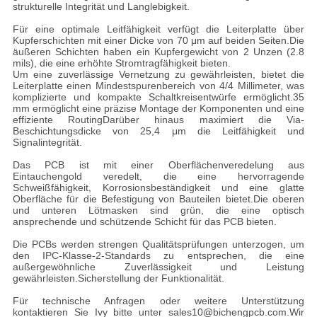
strukturelle Integrität und Langlebigkeit.
Für eine optimale Leitfähigkeit verfügt die Leiterplatte über
Kupferschichten mit einer Dicke von 70 μm auf beiden Seiten.Die
äußeren Schichten haben ein Kupfergewicht von 2 Unzen (2.8
mils), die eine erhöhte Stromtragfähigkeit bieten.
Um eine zuverlässige Vernetzung zu gewährleisten, bietet die
Leiterplatte einen Mindestspurenbereich von 4/4 Millimeter, was
komplizierte und kompakte Schaltkreisentwürfe ermöglicht.35
mm ermöglicht eine präzise Montage der Komponenten und eine
effiziente RoutingDarüber hinaus maximiert die Via-
Beschichtungsdicke von 25,4 μm die Leitfähigkeit und
Signalintegrität.
Das PCB ist mit einer Oberflächenveredelung aus
Eintauchengold veredelt, die eine hervorragende
Schweißfähigkeit, Korrosionsbeständigkeit und eine glatte
Oberfläche für die Befestigung von Bauteilen bietet.Die oberen
und unteren Lötmasken sind grün, die eine optisch
ansprechende und schützende Schicht für das PCB bieten.
Die PCBs werden strengen Qualitätsprüfungen unterzogen, um
den IPC-Klasse-2-Standards zu entsprechen, die eine
außergewöhnliche Zuverlässigkeit und Leistung
gewährleisten.Sicherstellung der Funktionalität.
Für technische Anfragen oder weitere Unterstützung
kontaktieren Sie Ivy bitte unter sales10@bichengpcb.com.Wir