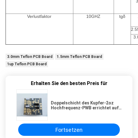
3
Verlustfaktor
10GHZ
tgδ
2.5
3.
3.0mm Teflon PCB Board
1.5mm Teflon PCB Board
1up Teflon PCB Board
Erhalten Sie den besten Preis für
Doppelschicht des Kupfer-2oz
Hochfrequenz-PWB errichtet auf
1.6mm starkes PTFE mit
Immersions-Gold für Energie-
Teiler
Fortsetzen