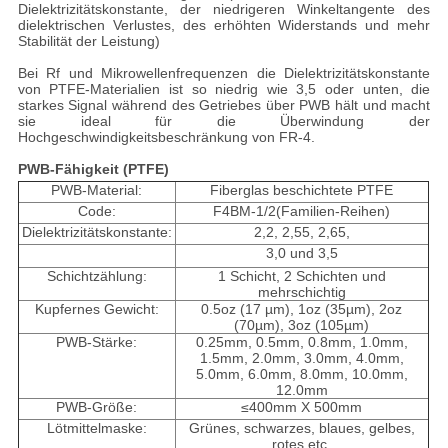
Dielektrizitätskonstante, der niedrigeren Winkeltangente des
dielektrischen Verlustes, des erhöhten Widerstands und mehr
Stabilität der Leistung)
Bei Rf und Mikrowellenfrequenzen die Dielektrizitätskonstante
von PTFE-Materialien ist so niedrig wie 3,5 oder unten, die
starkes Signal während des Getriebes über PWB hält und macht
sie ideal für die Überwindung der
Hochgeschwindigkeitsbeschränkung von FR-4.
PWB-Fähigkeit (PTFE)
PWB-Material:
Fiberglas beschichtete PTFE
Code:
F
4
BM-1/2(Familien-Reihen)
Dielektrizitätskonstante:
2,2, 2,55, 2,65,
3,0 und 3,5
Schichtzählung:
1 Schicht, 2 Schichten und
mehrschichtig
Kupfernes Gewicht:
0.5oz (17 µm), 1oz (35µm), 2oz
(70µm), 3oz (105µm)
PWB-Stärke:
0.25mm, 0.5mm, 0.8mm, 1.0mm,
1.5mm, 2.0mm, 3.0mm, 4.0mm,
5.0mm, 6.0mm, 8.0mm, 10.0mm,
12.0mm
PWB-Größe:
≤400mm X 500mm
Lötmittelmaske:
Grünes, schwarzes, blaues, gelbes,
rotes etc.