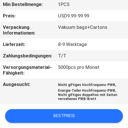
Min Bestellmenge:
1PCS
QUALITÄTSKONTROLLE
Preis:
USD9.99-99.99
Verpackung
Vakuum bags+Cartons
KONTAKT
Informationen:
MIT
Lieferzeit:
8-9 Werktage
UNS
Zahlungsbedingungen:
T/T
NEUIGKEITEN
Versorgungsmaterial-
5000pcs pro Monat
Fähigkeit:
Ausgesucht:
,
FÄLLE
Nicht giftiges Hochfrequenz-PWB
,
Energie-Teiler Hochfrequenz-PWB
Nicht giftiges doppeltes mit Seiten
versehenes PWB-Brett
SITEMAP
BESTPREIS
DATENSCHUTZRICHTLINIE