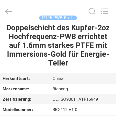
Bicheng
Electronics
Technology
Co.,
Ltd.
PTFE PWB-Brett
All
Rights
Reserved.
Doppelschicht des Kupfer-2oz
ZU
Hochfrequenz-PWB errichtet
HAUSE
auf 1.6mm starkes PTFE mit
PRODUKTE
Immersions-Gold für Energie-
Teiler
VIDEOS
Herkunftsort:
China
ÜBER
Markenname:
Bicheng
UNS
Zertifizierung:
UL, ISO9001, IATF16949
WERKSBESICHTIGUNG
Modellnummer:
BIC-112.V1.0