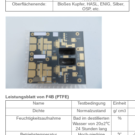
Oberflächenende:
Bloßes Kupfer, HASL, ENIG, Silber,
OSP, etc.
Leistungsblatt von F4B (PTFE)
Name
Testbedingung
Einheit
Dichte
Normalzustand
g/ cm
3
Feuchtigkeitsaufnahme
Bad im destillierten
%
Wasser von 20±2℃
24 Stunden lang
Betriebstemperatur
Hoch-niedrige
℃