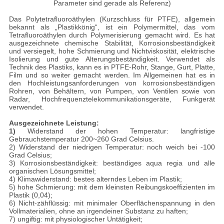
Parameter sind gerade als Referenz)
Das Polytetrafluoroäthylen (Kurzschluss für PTFE), allgemein
bekannt als „Plastikkönig“, ist ein Polymermittel, das vom
Tetrafluoroäthylen durch Polymerisierung gemacht wird. Es hat
ausgezeichnete chemische Stabilität, Korrosionsbeständigkeit
und versiegelt, hohe Schmierung und Nichtviskosität, elektrische
Isolierung und gute Alterungsbeständigkeit. Verwendet als
Technik des Plastiks, kann es in PTFE-Rohr, Stange, Gurt, Platte,
Film und so weiter gemacht werden. Im Allgemeinen hat es in
den Hochleistungsanforderungen von korrosionsbeständigen
Rohren, von Behältern, von Pumpen, von Ventilen sowie von
Radar, Hochfrequenztelekommunikationsgeräte, Funkgerät
verwendet.
Ausgezeichnete Leistung:
1)
Widerstand der hohen Temperatur: langfristige
Gebrauchstemperatur 200~260 Grad Celsius.
2) Widerstand der niedrigen Temperatur: noch weich bei -100
Grad Celsius;
3) Korrosionsbeständigkeit: beständiges aqua regia und alle
organischen Lösungsmittel;
4) Klimawiderstand: bestes alterndes Leben im Plastik;
5) hohe Schmierung: mit dem kleinsten Reibungskoeffizienten im
Plastik (0,04);
6) Nicht-zähflüssig: mit minimaler Oberflächenspannung in den
Vollmaterialien, ohne an irgendeiner Substanz zu haften;
7) ungiftig: mit physiologischer Untätigkeit;