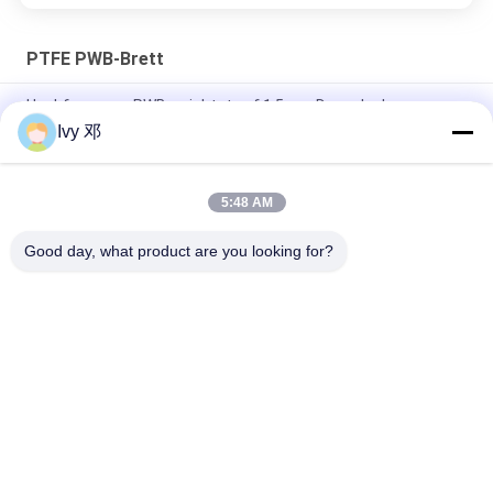
PTFE PWB-Brett
Hochfrequenz-PWB errichtet auf 1.5mm Doppelschweren
kupfernen Leiterplatten schicht-PTFE (Teflon)
Ivy 邓
3 mm keine Seidenwand PTFE-PCB-Board Heißluftlöten
5:48 AM
Doppelschicht Hochfrequenz-PWB errichtet auf 2oz Kupfer
3.0mm PTFE mit DK2.2 für Radiosysteme
Good day, what product are you looking for?
Beliebte Kategorien
Alle
Rf-PWB-Brett
Rogers PWB-Brett
Takonisches PWB
PTFE PWB-Brett