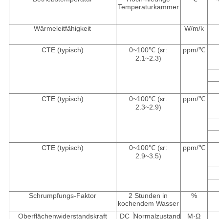
Temperaturkammer
Wärmeleitfähigkeit
W/m/k
CTE (typisch)
0~100℃ (εr:
ppm/℃
2.1~2.3)
CTE (typisch)
0~100℃ (εr:
ppm/℃
2.3~2.9)
CTE (typisch)
0~100℃ (εr:
ppm/℃
2.9~3.5)
Schrumpfungs-Faktor
2 Stunden in
%
kochendem Wasser
Oberflächenwiderstandskraft
DC
Normalzustand
M·Ω