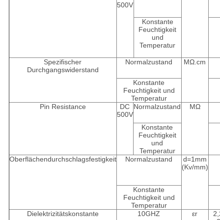
500V
Konstante
Feuchtigkeit
und
Temperatur
Spezifischer
Normalzustand
MΩ.cm
Durchgangswiderstand
Konstante
Feuchtigkeit und
Temperatur
Pin Resistance
DC
Normalzustand
MΩ
500V
Konstante
Feuchtigkeit
und
Temperatur
Oberflächendurchschlagsfestigkeit
Normalzustand
d=1mm
(Kv/mm)
Konstante
Feuchtigkeit und
Temperatur
Dielektrizitätskonstante
10GHZ
εr
2,