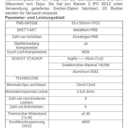
Silkscreen von Taiyo. Sie hat pro Klasse 2 IPC 6012 unter
Verwendung gelieferter Gerber-Daten fabriziert. 20 Bretter
werden für Versand verpackt.
Parameter- und Leistungsblatt
PWB-GRÖSSE
55 x 55mm=1PCS
BRETT-ART
Metallkern PWB
Zahl von Schichten
Einseitiges PWB
Oberflächenberg-
JA
Komponenten
Durch Loch-Komponenten
NEIN
SCHICHT STACKUP
Kupfer ------- 35um (1oz)
Dielektrisches Material 1W/MK
Aluminium 5052
TECHNOLOGIE
Minimale Spur und Raum:
15mil/12mil
Minimale/maximale Löcher:
3.5/6.3mm
Zahl von verschiedenen
4
Löchern:
Zahl von Bohrlöchern:
9
Thermischer Widerstand
≤0.45
(°C/W)
Durchbruchsspannung
4000
(VDC)