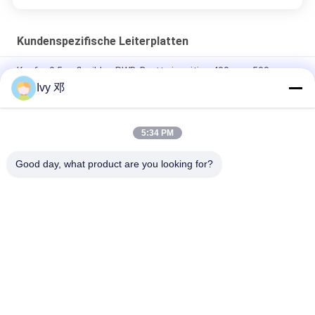
Kundenspezifische Leiterplatten
Kupfer 0.5oz flexibles PWB-Brett einseitige 400mmx500mm
Ivy 邓
Schicht 0.25mm verdoppeln flexibles PWB-Brett mit
Polyimide-Versteifung
5:34 PM
Flexibler Druck-FPC-Leiterplatte einseitiger Polyimide für
Telemetrie-System
Good day, what product are you looking for?
Beliebte Kategorien
Alle
Rf-PWB-Brett
Rogers PWB-Brett
Takonisches PWB
PTFE PWB-Brett