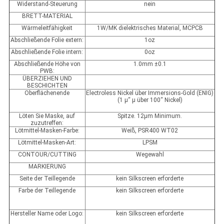
Widerstand-Steuerung
nein
BRETT-MATERIAL
Wärmeleitfähigkeit
1W/MK dielektrisches Material, MCPCB
Abschließende Folie extern:
1oz
Abschließende Folie intern:
0oz
Abschließende Höhe von
1.0mm ±0.1
PWB:
ÜBERZIEHEN UND
BESCHICHTEN
Oberflächenende
Electroless Nickel über Immersions-Gold (ENIG)
(1 µ“ µ über 100“ Nickel)
Löten Sie Maske, auf
Spitze. 12µm Minimum.
zuzutreffen:
Lötmittel-Masken-Farbe:
Weiß, PSR400 WT02
Lötmittel-Masken-Art:
LPSM
CONTOUR/CUTTING
Wegewahl
MARKIERUNG
Seite der Teillegende
kein Silkscreen erforderte
Farbe der Teillegende
kein Silkscreen erforderte
Hersteller Name oder Logo:
kein Silkscreen erforderte