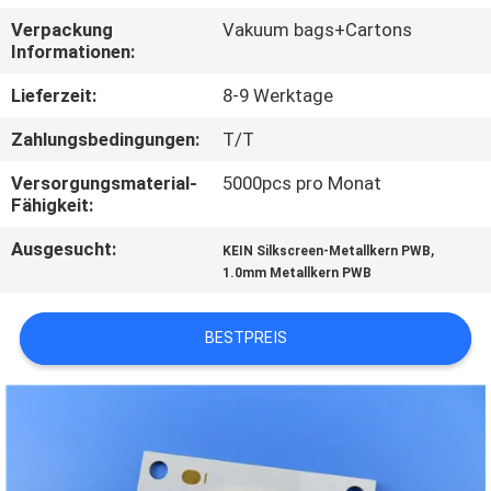
Verpackung
Vakuum bags+Cartons
QUALITÄTSKONTROLLE
Informationen:
Lieferzeit:
8-9 Werktage
KONTAKT
Zahlungsbedingungen:
T/T
MIT
Versorgungsmaterial-
5000pcs pro Monat
UNS
Fähigkeit:
Ausgesucht:
,
KEIN Silkscreen-Metallkern PWB
NEUIGKEITEN
1.0mm Metallkern PWB
FÄLLE
BESTPREIS
SITEMAP
DATENSCHUTZRICHTLINIE