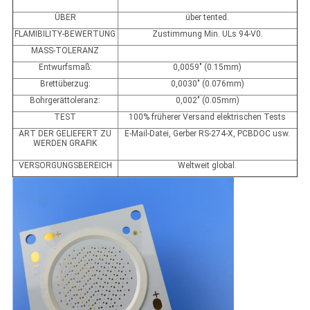
ÜBER
über tented.
FLAMIBILITY-BEWERTUNG
Zustimmung Min. ULs 94-V0.
MASS-TOLERANZ
Entwurfsmaß:
0,0059" (0.15mm)
Brettüberzug:
0,0030" (0.076mm)
Bohrgerättoleranz:
0,002" (0.05mm)
TEST
100% früherer Versand elektrischen Tests
ART DER GELIEFERT ZU
E-Mail-Datei, Gerber RS-274-X, PCBDOC usw.
WERDEN GRAFIK
VERSORGUNGSBEREICH
Weltweit global.