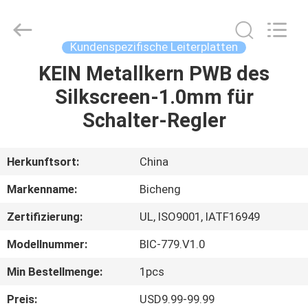
Bicheng
Electronics
Technology
Co.,
Ltd.
Kundenspezifische Leiterplatten
All
Rights
Reserved.
KEIN Metallkern PWB des
ZU
Silkscreen-1.0mm für
HAUSE
Schalter-Regler
PRODUKTE
Herkunftsort:
China
VIDEOS
Markenname:
Bicheng
Zertifizierung:
UL, ISO9001, IATF16949
ÜBER
Modellnummer:
BIC-779.V1.0
UNS
Min Bestellmenge:
1pcs
WERKSBESICHTIGUNG
Preis:
USD9.99-99.99