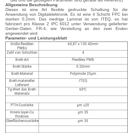
Bild und die gezeigten Parameter sind gerade als Referenz)
Allgemeine Beschreibung
Dieses ist eine Art flexible gedruckte Schaltung für die
Anwendung von Digitalelektronik. Es ist eine 4 Schicht FPC bei
starken 0.2mm. Das niedrige Laminat ist von ITEQ, es hat
fabriziert pro Klasse 2 IPC 6012 unter Verwendung gelieferter
Gerber-Daten. FR-4, wie Versteifung an den zwei Enden
angewendet wird.
Parameter- und Leistungsblatt
Größe flexiblen
60,87 x 130.42mm
PWBs
Zahl von Schichten
4
Brett-Art
Flexibles PWB
Brett-Stärke
0.20mm
Brett-Material
Polyimide 25µm
Brett-materieller
ITEQ
Lieferant
Tg-Wert des Brett-
60℃
Materials
PTH-Custärke
µm ≥20
Innere Iayer-Cu
µm 35
thicknes
Oberflächencustärke
µm 35