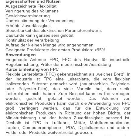
Eigenschaften und Nutzen
Ausgezeichnete Flexibilität
Verringerung des Volumens
Gewichtsverminderung
Übereinstimmung der Versammlung
Erhöhte Zuverlässigkeit
Steuerbarkeit des elektrischen Parameterentwurfs
Das Ende kann ganzes sein gelötet
Kontinuität der Verarbeitung
Auftrag der kleinen Menge wird angenommen
Geeignete Produktrate der ersten Produktion: >95%
Anwendungen
Eingebaute Antenne FPC, FFC des Handys für industrielle
Regeleinrichtung, Prüfer der medizinischen Ausrüstung
Kurze Einleitung von FPC
Flexible Leiterplatte (FPC) gekennzeichnet als „weiches Brett“. In
der Industrie ist FPC eine Leiterplatte, die vom flexiblen
isolierenden Substrat gemacht wird (hauptsächlich Polyimide-
oder Polyester-Film), das viele Vorteile hat, dass steife
Leiterplatten nicht haben. Zum Beispiel kann es frei verbogen
werden, gedreht, gefaltet worden. Das Volumen von
elektronischen Produkten kann durch die Anwendung von FPC
groß verringert werden, das für die Entwicklung von
elektronischen Produkten in Richtung der hohen Dichte, der
Miniaturisierung und der hohen Zuverlässigkeit passend ist.
Deshalb ist FPC in Luftfahrt-, Militär, Mobilkommunikation,
Laptop, Computerperipherie-, PDA, Digitalkamera und andere
Felder oder Produkte weitverbreitet gewesen.