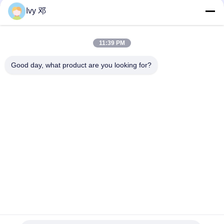
Ivy 邓
Schicht 0.25mm verdoppeln flexibles PWB-Brett mit
Polyimide-Versteifung
11:39 PM
Flexibler Druck-FPC-Leiterplatte einseitiger Polyimide für
Telemetrie-System
Good day, what product are you looking for?
Beliebte Kategorien
Alle
Rf-PWB-Brett
Rogers PWB-Brett
Takonisches PWB
PTFE PWB-Brett
F4B PCB
Multilayer -PCB
PCB-Hybrid
HDI PWB-Brett