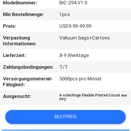
Modellnummer:
BIC-294.V1.0
QUALITÄTSKONTROLLE
Min Bestellmenge:
1pcs
Preis:
USD9.99-99.99
KONTAKT
Verpackung
Vakuum bags+Cartons
MIT
Informationen:
UNS
Lieferzeit:
8-9 Werktage
Zahlungsbedingungen:
T/T
NEUIGKEITEN
Versorgungsmaterial-
5000pcs pro Monat
Fähigkeit:
FÄLLE
Ausgesucht:
4-schichtige Flexible Printed Circuit aus
FPC
SITEMAP
BESTPREIS
DATENSCHUTZRICHTLINIE