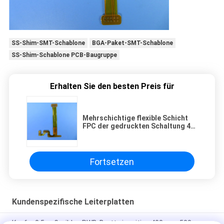
SS-Shim-SMT-Schablone
BGA-Paket-SMT-Schablone
SS-Shim-Schablone PCB-Baugruppe
Erhalten Sie den besten Preis für
Mehrschichtige flexible Schicht
FPC der gedruckten Schaltung 4
auf Polyimide mit Versteifung FR4
und Immersions-Gold für Digital
Electroni
Fortsetzen
Kundenspezifische Leiterplatten
Kupfer 0.5oz flexibles PWB-Brett einseitige 400mmx500mm