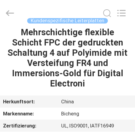
Bicheng
Electronics
Technology
Co.,
Ltd.
Kundenspezifische Leiterplatten
All
Rights
Reserved.
Mehrschichtige flexible
ZU
Schicht FPC der gedruckten
HAUSE
Schaltung 4 auf Polyimide mit
PRODUKTE
Versteifung FR4 und
Immersions-Gold für Digital
VIDEOS
Electroni
ÜBER
Herkunftsort:
China
UNS
Markenname:
Bicheng
Zertifizierung:
UL, ISO9001, IATF16949
WERKSBESICHTIGUNG