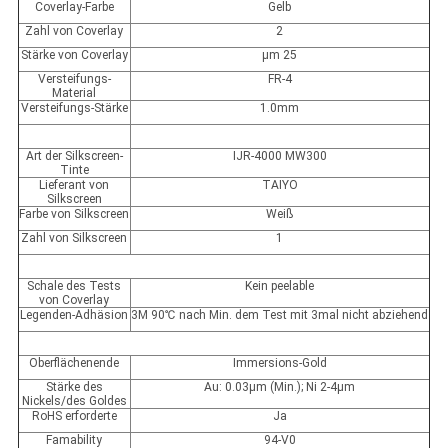
Coverlay-Farbe
Gelb
Zahl von Coverlay
2
Stärke von Coverlay
µm 25
Versteifungs-
FR-4
Material
Versteifungs-Stärke
1.0mm
Art der Silkscreen-
IJR-4000 MW300
Tinte
Lieferant von
TAIYO
Silkscreen
Farbe von Silkscreen
Weiß
Zahl von Silkscreen
1
Schale des Tests
Kein peelable
von Coverlay
Legenden-Adhäsion
3M 90℃ nach Min. dem Test mit 3mal nicht abziehend
Oberflächenende
Immersions-Gold
Stärke des
Au: 0.03µm (Min.); Ni 2-4µm
Nickels/des Goldes
RoHS erforderte
Ja
Famability
94-V0