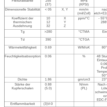
Flexuralstärke
255
MPa
(37)
(KPSI)
Dimensionelle Stabilität
< 05
X, Y
mm/m
na
(mil/Zoll)
etch+E2
Koeffizient der
10
X
ppm/
°C
- 55
°
thermischen
12
Y
288
Ausdehnung
32
Z
Tg
>280
°C
TMA
Ei
Td
390
°C
TGA
Wärmeleitfähigkeit
0.69
W/M/
o
K
80
Feuchtigkeitsabsorption
0.06
%
48 St
Einta
0,0
Pro
Tempe
50
Dichte
1.86
gm/cm
3
23
Stärke der
0.88
N/mm
Nach
Kupferschalen
(5.0)
(PL)
Löt
schwim
oz
EDC-F
Entflammbarkeit
(3)
V-0