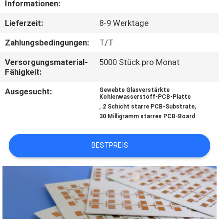
Informationen:
QUALITÄTSKONTROLLE
Lieferzeit:
8-9 Werktage
Zahlungsbedingungen:
T/T
KONTAKT
Versorgungsmaterial-
5000 Stück pro Monat
MIT
Fähigkeit:
UNS
Ausgesucht:
Gewebte Glasverstärkte
Kohlenwasserstoff-PCB-Platte
,
,
2 Schicht starre PCB-Substrate
NEUIGKEITEN
30 Milligramm starres PCB-Board
FÄLLE
BESTPREIS
SITEMAP
DATENSCHUTZRICHTLINIE