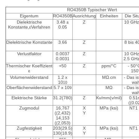
RO4350B Typischer Wert
Eigentum
RO4350B
Ausrichtung
Einheiten
Die Sit
Dielektrische
3.48 ±
Z
10 GHz
Konstante,εVerfahren
0.05
Dielektrische Konstante
3.66
Z
8 bis 
Verlustfaktor
0.0037
Z
10 GHz
0.0031
2.5 GH
Thermischer Koeffizient
+50
Z
ppm/
°C
- 50
°
ε
150
Volumenwiderstand
1.2 x
MΩ.cm
- Das is
10
wah
10
Oberflächenwiderstand
5.7 x 10
MΩ
- Das is
9
wah
Elektrische Stärke
31.2(780)
Z
Kv/mm(v/mil)
0.5
((0.0
Zugmodul
16,767
X
MPa (ksi)
NT1 
((2,432)
Y
14,153
((2,053)
Zugfestigkeit
203(29.5)
X
MPa (ksi)
NT1 
130(18.9)
Y