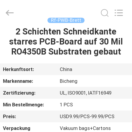
Bicheng
Electronics
Technology
Co.,
Ltd.
Rf-PWB-Brett
All
Rights
Reserved.
2 Schichten Schneidkante
ZU
starres PCB-Board auf 30 Mil
HAUSE
RO4350B Substraten gebaut
PRODUKTE
Herkunftsort:
China
VIDEOS
Markenname:
Bicheng
Zertifizierung:
UL, ISO9001, IATF16949
ÜBER
Min Bestellmenge:
1 PCS
UNS
Preis:
USD9.99/PCS-99.99/PCS
WERKSBESICHTIGUNG
Verpackung
Vakuum bags+Cartons