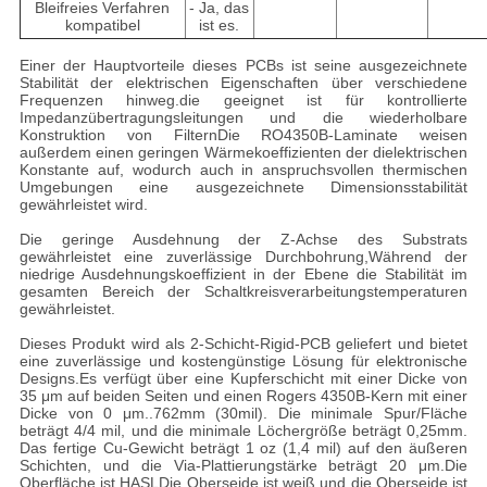
Bleifreies Verfahren
- Ja, das
kompatibel
ist es.
Einer der Hauptvorteile dieses PCBs ist seine ausgezeichnete
Stabilität der elektrischen Eigenschaften über verschiedene
Frequenzen hinweg.die geeignet ist für kontrollierte
Impedanzübertragungsleitungen und die wiederholbare
Konstruktion von FilternDie RO4350B-Laminate weisen
außerdem einen geringen Wärme­koeffizienten der dielektrischen
Konstante auf, wodurch auch in anspruchsvollen thermischen
Umgebungen eine ausgezeichnete Dimensionsstabilität
gewährleistet wird.
Die geringe Ausdehnung der Z-Achse des Substrats
gewährleistet eine zuverlässige Durchbohrung,Während der
niedrige Ausdehnungskoeffizient in der Ebene die Stabilität im
gesamten Bereich der Schaltkreisverarbeitungstemperaturen
gewährleistet.
Dieses Produkt wird als 2-Schicht-Rigid-PCB geliefert und bietet
eine zuverlässige und kostengünstige Lösung für elektronische
Designs.Es verfügt über eine Kupferschicht mit einer Dicke von
35 μm auf beiden Seiten und einen Rogers 4350B-Kern mit einer
Dicke von 0 μm..762mm (30mil). Die minimale Spur/Fläche
beträgt 4/4 mil, und die minimale Löchergröße beträgt 0,25mm.
Das fertige Cu-Gewicht beträgt 1 oz (1,4 mil) auf den äußeren
Schichten, und die Via-Plattierungstärke beträgt 20 μm.Die
Oberfläche ist HASLDie Oberseide ist weiß und die Oberseide ist