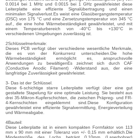
0.0014 bei 1 MHz und 0.0015 bei 1 GHz gewährleistet diese
Leiterplatte eine effiziente Signalübertragung und einen
minimalen Signalverlust.Es weist eine Glasübergangstemperatur
(DSC) von 175 °C und eine Zersetzungstemperatur von 345 °C
auf., die eine hohe Wärmebeständigkeit gewährleistet, und mit
einem Temperaturbereich von -40°C bis +130°C in
verschiedenen Umgebungen zuverlässig ist.
2Schlüsselmerkmale:
Dieses PCB verfügt über verschiedene wesentliche Merkmale,
die es von der Konkurrenz unterscheiden.Die hohe
Wärmebeständigkeit ermöglicht es, anspruchsvolle
Anwendungen zu bewältigenEs zeichnet sich durch CAF
(Conductive Anodic Filament) -Widerstand aus, der eine
langfristige Zuverlässigkeit gewährleistet.
3- Das ist der Schlüssel.
Diese 6-schichtige starre Leiterplatte verfügt über eine gut
gestaltete Stapelung für eine optimale Leistung. Sie besteht aus
drei 35-Mikron-Kupferschichten, die zwischen Präpreg- und FR-
4-Kernschichten eingeklemmt sind.Diese Konfiguration
gewährleistet eine effiziente Signalvermittlung, Energieverteilung
und Wärmeabgabe.
4Bauteil:
Diese Leiterplatte ist in einem kompakten Formfaktor von 113
mm x 90 mm mit einer Toleranz von +/- 0,15 mm erhältlich.Die
Mindestgröße des Lochs beträgt 0.10mm (Laserbohrer)