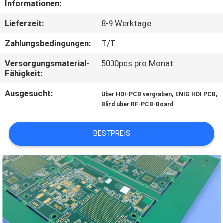
Informationen:
QUALITÄTSKONTROLLE
Lieferzeit:
8-9 Werktage
Zahlungsbedingungen:
T/T
KONTAKT
Versorgungsmaterial-
5000pcs pro Monat
MIT
Fähigkeit:
UNS
Ausgesucht:
,
,
Über HDI-PCB vergraben
ENIG HDI PCB
Blind über RF-PCB-Board
NEUIGKEITEN
BESTPREIS
FÄLLE
SITEMAP
DATENSCHUTZRICHTLINIE