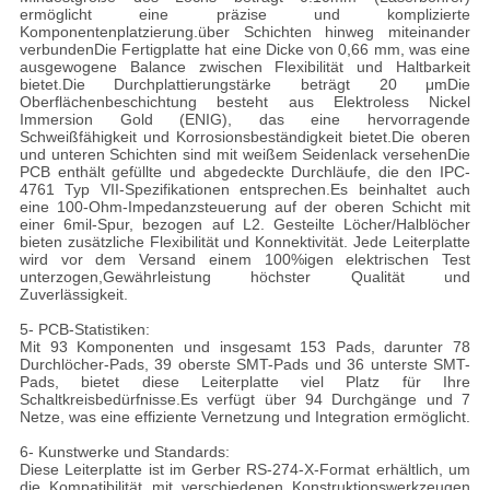
ermöglicht eine präzise und komplizierte
Komponentenplatzierung.über Schichten hinweg miteinander
verbundenDie Fertigplatte hat eine Dicke von 0,66 mm, was eine
ausgewogene Balance zwischen Flexibilität und Haltbarkeit
bietet.Die Durchplattierungstärke beträgt 20 μmDie
Oberflächenbeschichtung besteht aus Elektroless Nickel
Immersion Gold (ENIG), das eine hervorragende
Schweißfähigkeit und Korrosionsbeständigkeit bietet.Die oberen
und unteren Schichten sind mit weißem Seidenlack versehenDie
PCB enthält gefüllte und abgedeckte Durchläufe, die den IPC-
4761 Typ VII-Spezifikationen entsprechen.Es beinhaltet auch
eine 100-Ohm-Impedanzsteuerung auf der oberen Schicht mit
einer 6mil-Spur, bezogen auf L2. Gesteilte Löcher/Halblöcher
bieten zusätzliche Flexibilität und Konnektivität. Jede Leiterplatte
wird vor dem Versand einem 100%igen elektrischen Test
unterzogen,Gewährleistung höchster Qualität und
Zuverlässigkeit.
5- PCB-Statistiken:
Mit 93 Komponenten und insgesamt 153 Pads, darunter 78
Durchlöcher-Pads, 39 oberste SMT-Pads und 36 unterste SMT-
Pads, bietet diese Leiterplatte viel Platz für Ihre
Schaltkreisbedürfnisse.Es verfügt über 94 Durchgänge und 7
Netze, was eine effiziente Vernetzung und Integration ermöglicht.
6- Kunstwerke und Standards:
Diese Leiterplatte ist im Gerber RS-274-X-Format erhältlich, um
die Kompatibilität mit verschiedenen Konstruktionswerkzeugen