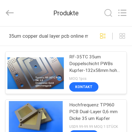
Bicheng
Electronics
Technology
Produkte
Co.,
Ltd.
All
Rights
Reserved.
ZU
35um copper dual layer pcb online manufacture
HAUSE
RF-35TC 35um
PRODUKTE
Doppelschicht PWBs
Kupfer-132x58mm hohe
VIDEOS
Wärmeleitfähigkeit
MOQ:1pcs
KONTAKT
ÜBER
Hochfrequenz TP960
UNS
PCB Dual-Layer 0,6 mm
Dicke 35 um Kupfer
WERKSBESICHTIGUNG
USD9.99-99.99 MOQ:1 STÜCK