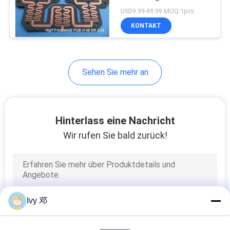
PTFE für Koppler
USD9.99-99.99 MOQ:1pcs
KONTAKT
Sehen Sie mehr an
Hinterlass eine Nachricht
Wir rufen Sie bald zurück!
Ivy 邓