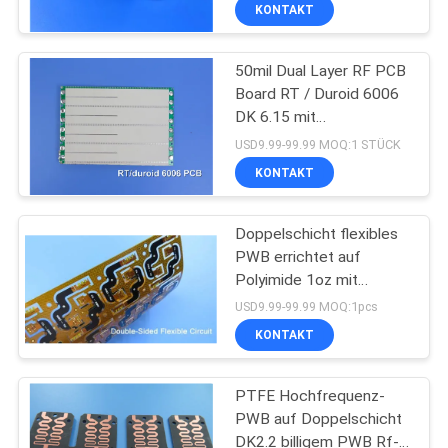
KONTAKT
QUALITÄTSKONTROLLE
50mil Dual Layer RF PCB
Board RT / Duroid 6006
KONTAKT
DK 6.15 mit
MIT
Immersionsgold
USD9.99-99.99 MOQ:1 STÜCK
UNS
KONTAKT
NEUIGKEITEN
Doppelschicht flexibles
PWB errichtet auf
Polyimide 1oz mit
FÄLLE
Kohlenstoff-Tinte und
USD9.99-99.99 MOQ:1pcs
Immersions-Gold für
KONTAKT
Laser-Kopf
SITEMAP
PTFE Hochfrequenz-
PWB auf Doppelschicht
DATENSCHUTZRICHTLINIE
DK2.2 billigem PWB Rf-