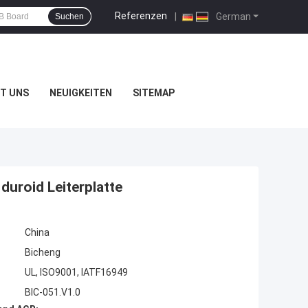
Referenzen
|
German
Suchen
T UNS
NEUIGKEITEN
SITEMAP
uroid Leiterplatte
China
Bicheng
UL, ISO9001, IATF16949
BIC-051.V1.0