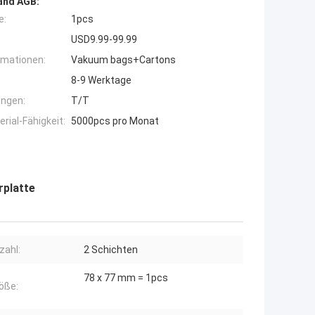
and AGB:
e:
1pcs
USD9.99-99.99
rmationen:
Vakuum bags+Cartons
8-9 Werktage
ngen:
T/T
ial-Fähigkeit:
5000pcs pro Monat
rplatte
zahl:
2 Schichten
78 x 77 mm = 1pcs
öße: