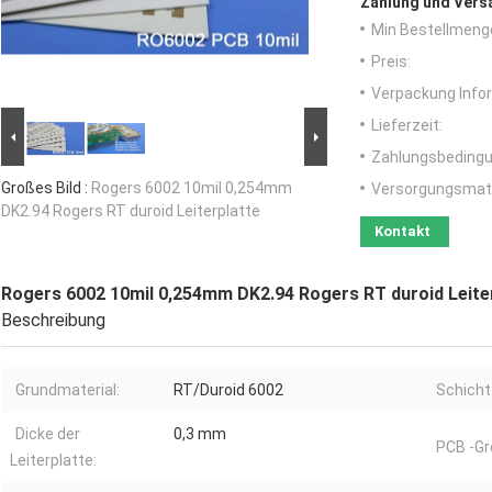
Zahlung und Vers
Min Bestellmeng
Preis:
Verpackung Info
Lieferzeit:
Zahlungsbedingu
Großes Bild :
Rogers 6002 10mil 0,254mm
Versorgungsmater
DK2.94 Rogers RT duroid Leiterplatte
Kontakt
Rogers 6002 10mil 0,254mm DK2.94 Rogers RT duroid Leite
Beschreibung
Grundmaterial:
RT/Duroid 6002
Schicht
Dicke der
0,3 mm
PCB -Gr
Leiterplatte: