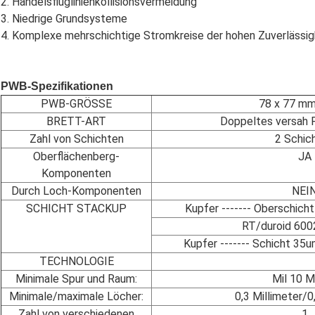
2. Handelsfluglinienkollisionsvermeidung
3. Niedrige Grundsysteme
4. Komplexe mehrschichtige Stromkreise der hohen Zuverlässig
PWB-Spezifikationen
PWB-GRÖSSE
78 x 77 m
BRETT-ART
Doppeltes versah 
Zahl von Schichten
2 Schic
Oberflächenberg-
JA
Komponenten
Durch Loch-Komponenten
NEI
SCHICHT STACKUP
Kupfer ------- Oberschich
RT/duroid 60
Kupfer ------- Schicht 35
TECHNOLOGIE
Minimale Spur und Raum:
Mil 10 M
Minimale/maximale Löcher:
0,3 Millimeter/0
Zahl von verschiedenen
1