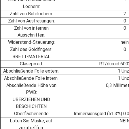
Löchern:
Zahl von Bohrlöchern:
2
Zahl von Ausfräsungen:
0
Zahl von internen
0
Ausschnitten:
Widerstand-Steuerung:
nein
Zahl des Goldfingers:
0
BRETT-MATERIAL
Glasepoxid:
RT/duroid 60
Abschließende Folie extern:
1 Un
Abschließende Folie intern:
1 Un
Abschließende Höhe von
0,3 Millime
PWB:
ÜBERZIEHEN UND
BESCHICHTEN
Oberflächenende
Immersionsgold (51,3%) 0.
Löten Sie Maske, auf
NEI
zuzutreffen: