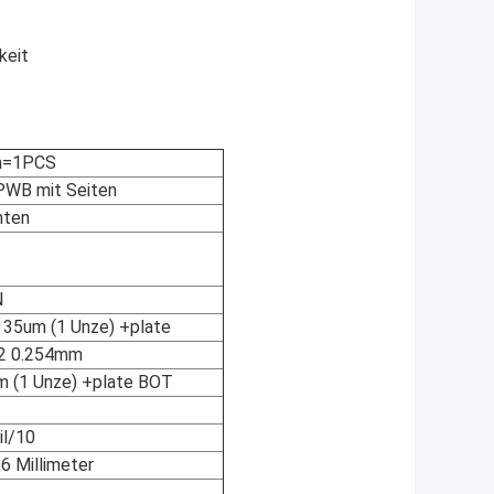
keit
m=1PCS
PWB mit Seiten
hten
N
t 35um (1 Unze) +plate
02 0.254mm
um (1 Unze) +plate BOT
il/10
,6 Millimeter