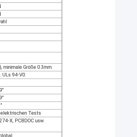
N
N
ahl
, minimale Größe 0.3mm.
. ULs 94-V0.
9"
9"
"
elektrischen Tests
S-274-X, PCBDOC usw.
lobal.