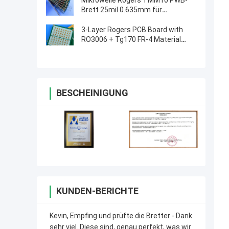
Mikrowelle Rogers TMM10 PWB-
Brett 25mil 0.635mm für
dielektrische Polarisatoren
3-Layer Rogers PCB Board with
RO3006 + Tg170 FR-4 Material
0.86mm Thickness and 98mm x
30mm Size
BESCHEINIGUNG
KUNDEN-BERICHTE
Kevin, Empfing und prüfte die Bretter - Dank
sehr viel. Diese sind, genau perfekt, was wir