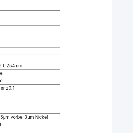
02 0.254mm
ze
ze
ter ±0.1
05µm vorbei 3µm Nickel
N