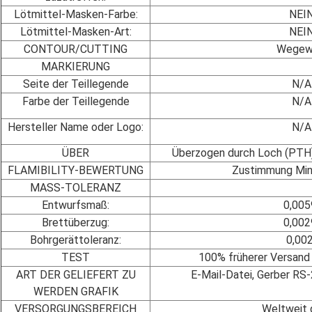
Lötmittel-Masken-Farbe:
NEI
Lötmittel-Masken-Art:
NEI
CONTOUR/CUTTING
Wegew
MARKIERUNG
Seite der Teillegende
N/A
Farbe der Teillegende
N/A
Hersteller Name oder Logo:
N/A
ÜBER
Überzogen durch Loch (PTH)
FLAMIBILITY-BEWERTUNG
Zustimmung Min
MASS-TOLERANZ
Entwurfsmaß:
0,005
Brettüberzug:
0,002
Bohrgerättoleranz:
0,002
TEST
100% früherer Versand 
ART DER GELIEFERT ZU
E-Mail-Datei, Gerber R
WERDEN GRAFIK
VERSORGUNGSBEREICH
Weltweit g