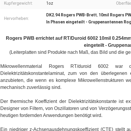
Kupfergewicht:
1oz
Oberflä
DK2.94 Rogers PWB-Brett
,
10mil Rogers PW
Hervorheben:
In Phasen eingeteilt - Gruppenantennen Ro
Rogers PWB errichtet auf RT/Duroid 6002 10mil 0.254mm
eingeteilt - Gruppen
(Leiterplatten sind Produkte nach Maß, das Bild und die g
Mikrowellenmaterial Rogers RT/duroid 6002 war 
Dielektrizitätskonstantelaminat, zum von den überlegenen
anzubieten, die wenn es komplexe Mikrowellenstrukturen wese
mechanisch zuverlässig sind.
Der thermische Koeffizient der Dielektrizitätskonstante is
Designer von Filtern, von Oszillatoren und von Verzögerungsstrec
heutigen fordernden Anwendungen benötigt wird.
Ein niedriger z-Achsenausdehnungskoeffizient (CTE) stellt 