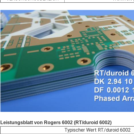
Leistungsblatt von Rogers 6002 (RT/duroid 6002)
Typischer Wert RT/duroid 6002